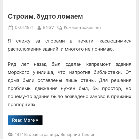
ощущает
cебя
24
часа
Строим, будто ломаем
в
сутки
счастливым,
Posted
By
к
07.01.1971
ENSV
Комментариев
нет
то
on
записи
он
болен»”
Я слежу за спорами в печати, касающимися
Строим,
будто
расположения зданий, и многого не понимаю.
ломаем
Ряд лет назад был сделан капремонт здания
морского училища, что напротив библиотеки. От
дома были оставлены лишь стены. Для решения
проблемы движения нужен был, бы простор, но
почему-то здание было возведено заново в прежних
пропорциях.
“Строим,
Read More
»
будто
ломаем”
,
"ВТ" Вторая страница
Вечерний Таллин