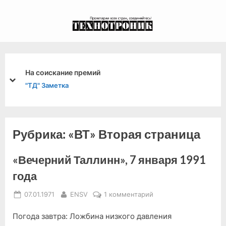
Skip
to
экспериментальный
content
канал связи из 1972
года, в 2022-й.
На соискание премий
prev
next
"ТД" Заметка
Рубрика:
«ВТ» Вторая страница
«Вечерний Таллинн», 7 января 1991
года
Posted
By
к
07.01.1971
ENSV
1 комментарий
on
записи
Погода завтра: Ложбина низкого давления
«Вечерний