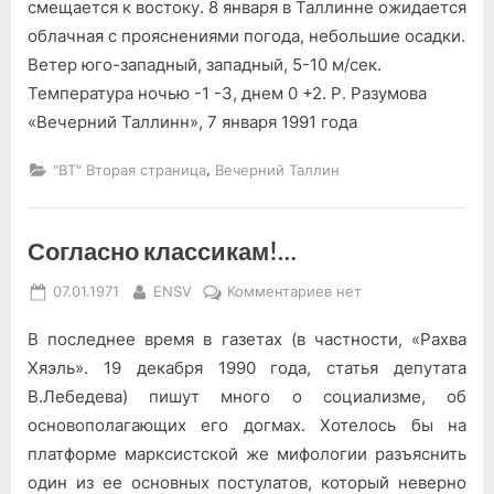
Таллинн»,
смещается к востоку. 8 января в Таллинне ожидается
7
облачная с прояснениями погода, небольшие осадки.
января
Ветер юго-западный, западный, 5-10 м/сек.
1991
Температура ночью -1 -3, днем 0 +2. Р. Разумова
года
«Вечерний Таллинн», 7 января 1991 года
,
"ВТ" Вторая страница
Вечерний Таллин
Согласно классикам!…
Posted
By
к
07.01.1971
ENSV
Комментариев
нет
on
записи
В последнее время в газетах (в частности, «Рахва
Согласно
классикам!…
Хяэль». 19 декабря 1990 года, статья депутата
В.Лебедева) пишут много о социализме, об
основополагающих его догмах. Хотелось бы на
платформе марксистской же мифологии разъяснить
один из ее основных постулатов, который неверно