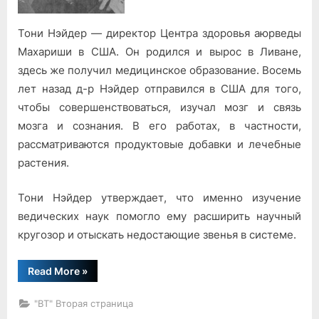
cебя
24
Тони Нэйдер — директор Центра здоровья аюрведы
часа
Махариши в США. Он родился и вырос в Ливане,
в
здесь же получил медицинское образование. Восемь
сутки
лет назад д-р Нэйдер отправился в США для того,
счастливым,
то
чтобы совершенствоваться, изучал мозг и связь
он
мозга и сознания. В его работах, в частности,
болен»
рассматриваются продуктовые добавки и лечебные
растения.
Тони Нэйдер утверждает, что именно изучение
ведических наук помогло ему расширить научный
кругозор и отыскать недостающие звенья в системе.
“Тони
Read More
»
Нэйдер:
«Если
человек
"ВТ" Вторая страница
не