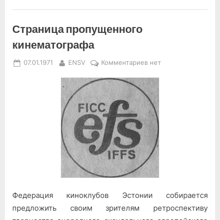
Страница пропущенного
кинематографа
Posted
By
к
07.01.1971
ENSV
Комментариев
нет
on
записи
Страница
пропущенного
кинематографа
Федерация киноклубов Эстонии собирается
предложить своим зрителям ретроспективу