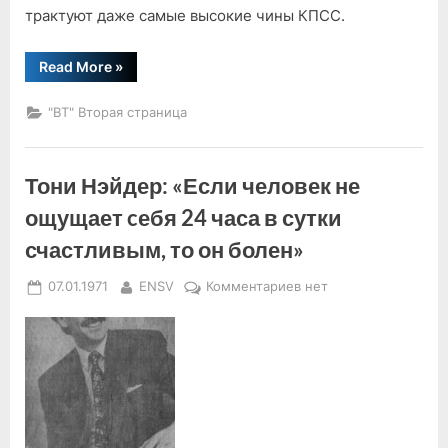
трактуют даже самые высокие чины КПСС.
“Согласно
Read More
»
классикам!…”
"ВТ" Вторая страница
Тони Нэйдер: «Если человек не
ощущает cебя 24 часа в сутки
счастливым, то он болен»
Posted
By
к
07.01.1971
ENSV
Комментариев
нет
on
записи
Тони
Нэйдер:
«Если
человек
не
ощущает