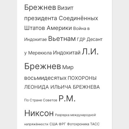
Брежнев
Визит
президента Соединённых
Штатов Америки
Война в
Вьетнам
Десант
Индокитае
ГДР
Л.И.
Индокитай
у Мерекюла
Брежнев
Мир
восьмидесятых
ПОХОРОНЫ
ЛЕОНИДА ИЛЬИЧА БРЕЖНЕВА
Р.М.
По Стране Советов
Никсон
Разрядка международной
США
ФРГ
Фотохроника ТАСС
напряжённости