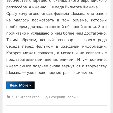
творчества очередного скандального европейского
режиссёра. А именно — шведа Вильгота Шемана.
Сразу хочу оговориться: фильмы Шемана мне ранее
не удалось посмотреть в том объеме, который
необходим для аналитической обзорной статьи. Зато
прочитано и услышано о нем более чем достаточно.
Таким образом, данный разговор — своего рода
беседа перед фильмом в ожидании информации.
Которая может совпасть, а может и не совпасть с
предварительными впечатлениями. И уж конечно,
имеет смысл позднее снова вернуться к творчеству
Шемана — уже после просмотра его фильмов.
“Страница
Read More
»
пропущенного
кинематографа”
,
"ВТ" Вторая страница
Вечерний Таллин