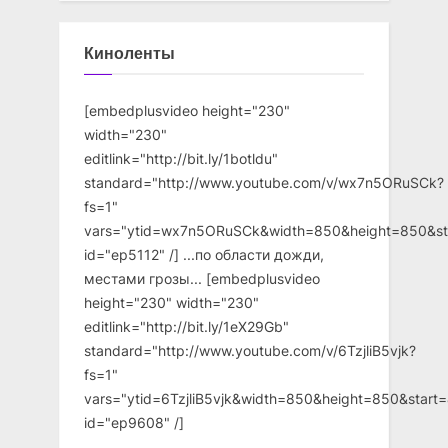
Киноленты
[embedplusvideo height="230"
width="230"
editlink="http://bit.ly/1botldu"
standard="http://www.youtube.com/v/wx7n5ORuSCk?
fs=1"
vars="ytid=wx7n5ORuSCk&width=850&height=850&st
id="ep5112" /] ...по области дожди,
местами грозы... [embedplusvideo
height="230" width="230"
editlink="http://bit.ly/1eX29Gb"
standard="http://www.youtube.com/v/6TzjliB5vjk?
fs=1"
vars="ytid=6TzjliB5vjk&width=850&height=850&star
id="ep9608" /]