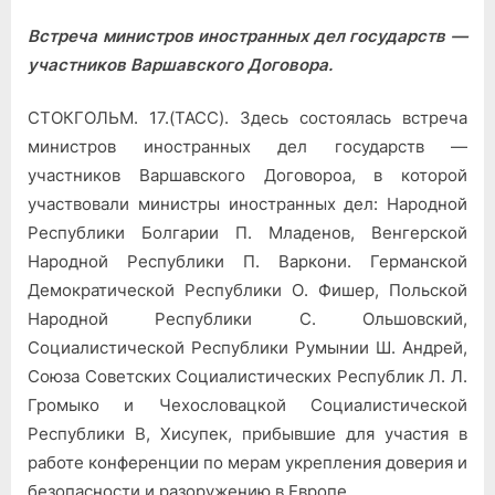
on
записи
Встреча министров иностранных дел государств —
Единая
позиция
участников Варшавского Договора.
СТОКГОЛЬМ. 17.(ТАСС). Здесь состоялась встреча
министров иностранных дел государств —
участников Варшавского Договороа, в которой
участвовали министры иностранных дел: Народной
Республики Болгарии П. Младенов, Венгерской
Народной Республики П. Варкони. Германской
Демократической Республики О. Фишер, Польской
Народной Республики С. Ольшовский,
Социалистической Республики Румынии Ш. Андрей,
Союза Советских Социалистических Республик Л. Л.
Громыко и Чехословацкой Социалистической
Республики В, Хисупек, прибывшие для участия в
работе конференции по мерам укрепления доверия и
безопасности и разоружению в Европе.