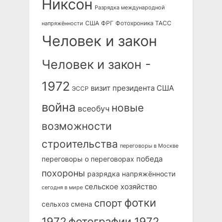
Никсон
Разрядка международной
США
ФРГ
Фотохроника ТАСС
напряжённости
Человек и закон
Человек и закон -
1972
визит президента США
ЭССР
война
новые
всеобуч
возможности
строительства
переговоры в Москве
победа
переговоры о переговорах
похороны
разрядка напряжённости
сельское хозяйство
сегодня в мире
фотки
спорт
сельхоз
смена
1972
фотографии 1972