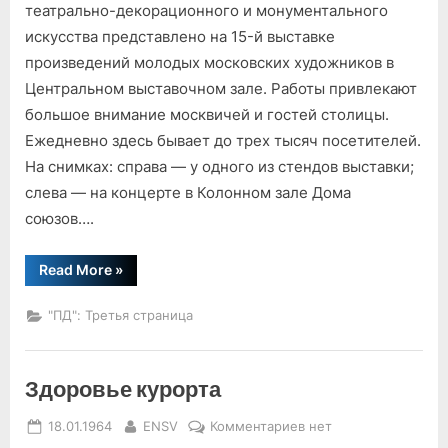
с
театрально-декорационного и монументального
прекрасным
искусства представлено на 15-й выставке
произведений молодых московских художников в
Центральном выставочном зале. Работы привлекают
большое внимание москвичей и гостей столицы.
Ежедневно здесь бывает до трех тысяч посетителей.
На снимках: справа — у одного из стендов выставки;
слева — на концерте в Колонном зале Дома
союзов….
“Встречи
Read More
»
с
прекрасным”
"ПД": Третья страница
Здоровье курорта
Posted
By
к
18.01.1964
ENSV
Комментариев
нет
on
записи