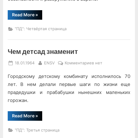
“Единая
Read More
»
позиция”
"ПД": Четвёртая страница
Чем детсад знаменит
Posted
By
к
18.01.1964
ENSV
Комментариев
нет
on
записи
Городскому детскому комбинату исполнилось 70
Чем
детсад
лет. В нем делали первые шаги по жизни еще
знаменит
прадедушки и прабабушки нынешних маленьких
горожан.
“Чем
Read More
»
детсад
знаменит”
"ПД": Третья страница