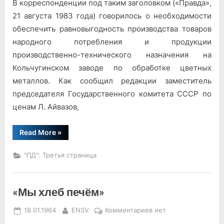
В корреспонденции под таким заголовком («Правда»,
«Розы
на
21 августа 1983 года) говорилось о необходимости
мельхиоре»
обеспечить равновыгодность производства товаров
народного потребления и продукции
производственно-технического назначения на
Кольчугинском заводе по обработке цветных
металлов. Как сообщил редакции заместитель
председателя Государственного комитета СССР по
ценам Л. Айвазов,
“«Розы
Read More
»
на
мельхиоре»”
"ПД": Третья страница
«Мы хлеб печём»
Posted
By
к
18.01.1964
ENSV
Комментариев
нет
on
записи