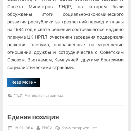
Совета
Совета Министров ЛНДР, на котором были
Министров
обсуждены итоги социально-экономического
ЛНДР
развития республики за трехлетний период и планы
на 1984 год в свете решений состоявшегося недавно
пленума ЦК НРПЛ. Участники заседания поддержали
решения пленума, направленные на укрепление
отношений дружбы и сотрудничества с Советским
Союзом, Вьетнамом, Кампучией, другими братскими
социалистическими странами.
“Решения
Read More
»
Совета
Министров
ЛНДР”
"ПД": Четвёртая страница
Единая позиция
Posted
By
к
18.01.1964
ENSV
Комментариев
нет