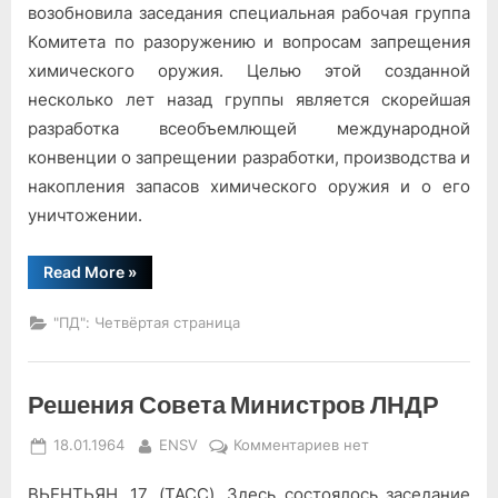
оружие
возобновила заседания специальная рабочая группа
—
Комитета по разоружению и вопросам запрещения
вне
химического оружия. Целью этой созданной
закона!
несколько лет назад группы является скорейшая
разработка всеобъемлющей международной
конвенции о запрещении разработки, производства и
накопления запасов химического оружия и о его
уничтожении.
“Химическое
Read More
»
оружие
—
вне
"ПД": Четвёртая страница
закона!”
Решения Совета Министров ЛНДР
Posted
By
к
18.01.1964
ENSV
Комментариев
нет
on
записи
ВЬЕНТЬЯН, 17. (ТАСС). Здесь состоялось заседание
Решения