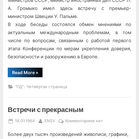
Министров СССР, министр иностранных дел СССР Л.
А. Громыко имел здесь встречу с премьер-
министром Швеции У. Пальме.
В ходе беседы состоялся обмен мнениями по
актуальным международным проблемам, в том
числе по вопросам, связанным с работой первого
этапа Конференции по мерам укрепления доверия,
безопасности и разоружению в Европе.
“Беседы
Read More
»
в
Стокгольме”
"ПД": Четвёртая страница
Встречи с прекрасным
Posted
By
к
18.01.1964
ENSV
Комментариев
нет
on
записи
Более двух тысяч произведений живописи, графики,
Встречи