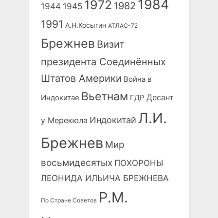
1984
1972
1982
1944
1945
1991
А.Н.Косыгин
АТЛАС-72
Брежнев
Визит
президента Соединённых
Штатов Америки
Война в
Вьетнам
Десант
Индокитае
ГДР
Л.И.
Индокитай
у Мерекюла
Брежнев
Мир
восьмидесятых
ПОХОРОНЫ
ЛЕОНИДА ИЛЬИЧА БРЕЖНЕВА
Р.М.
По Стране Советов