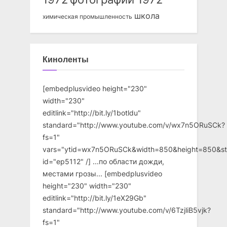
школа
химическая промышленность
Киноленты
[embedplusvideo height="230"
width="230"
editlink="http://bit.ly/1botldu"
standard="http://www.youtube.com/v/wx7n5ORuSCk?
fs=1"
vars="ytid=wx7n5ORuSCk&width=850&height=850&st
id="ep5112" /] ...по области дожди,
местами грозы... [embedplusvideo
height="230" width="230"
editlink="http://bit.ly/1eX29Gb"
standard="http://www.youtube.com/v/6TzjliB5vjk?
fs=1"