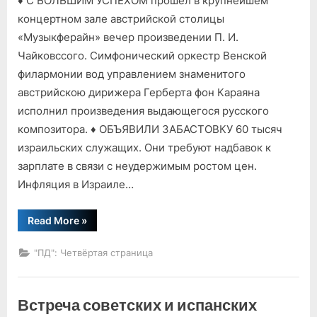
♦ С БОЛЬШИМ УСПЕХОМ прошел в крупнейшем
С
телетайпной
концертном зале австрийской столицы
ленты
«Музыкферайн» вечер произведении П. И.
Чайковссого. Симфонический оркестр Венской
филармонии вод управлением знаменитого
австрийскою дирижера Герберта фон Караяна
исполнил произведения выдающегося русского
композитора. ♦ ОБЪЯВИЛИ ЗАБАСТОВКУ 60 тысяч
израильских служащих. Они требуют надбавок к
зарплате в связи с неудержимым ростом цен.
Инфляция в Израиле…
“С
Read More
»
телетайпной
ленты”
"ПД": Четвёртая страница
Встреча советских и испанских