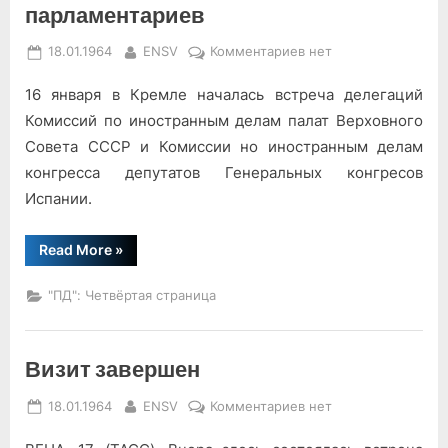
парламентариев
Posted
By
к
18.01.1964
ENSV
Комментариев
нет
on
записи
16 января в Кремле началась встреча делегаций
Встреча
советских
Комиссий по иностранным делам палат Верховного
и
Совета СССР и Комиссии но иностранным делам
испанских
конгресса депутатов Генеральных конгресов
парламентариев
Испании.
“Встреча
Read More
»
советских
и
испанских
"ПД": Четвёртая страница
парламентариев”
Визит завершен
Posted
By
к
18.01.1964
ENSV
Комментариев
нет
on
записи