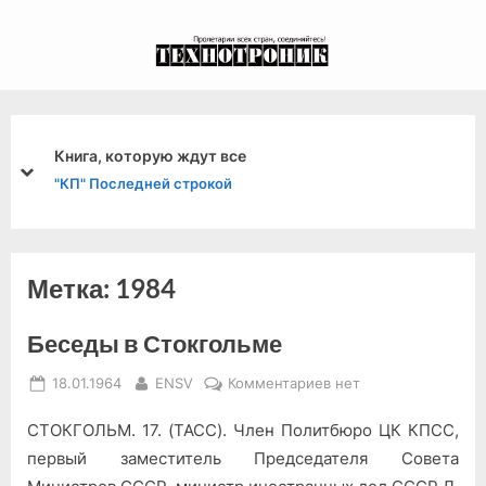
Skip
to
экспериментальный
content
канал связи из 1972
года, в 2022-й.
Книга, которую ждут все
prev
next
"КП" Последней строкой
Метка:
1984
Беседы в Стокгольме
Posted
By
к
18.01.1964
ENSV
Комментариев
нет
on
записи
СТОКГОЛЬМ. 17. (ТАСС). Член Политбюро ЦК КПСС,
Беседы
в
первый заместитель Председателя Совета
Стокгольме