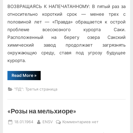
ВОЗВРАЩАЯСЬ К НАПЕЧАТАННОМУ: В пятый раз за
Здоровье
курорта
относительно короткий срок — менее трех с
половиной лет — «Правда» обращается к острой
проблеме всесоюзного курорта Саки.
Расположенный на берегу озера Сакский
химический завод продолжает загрязнять
окружающую среду, ставя под угрозу будущее
курорта.
“Здоровье
Read More
»
курорта”
"ПД": Третья страница
«Розы на мельхиоре»
Posted
By
к
18.01.1964
ENSV
Комментариев
нет
on
записи