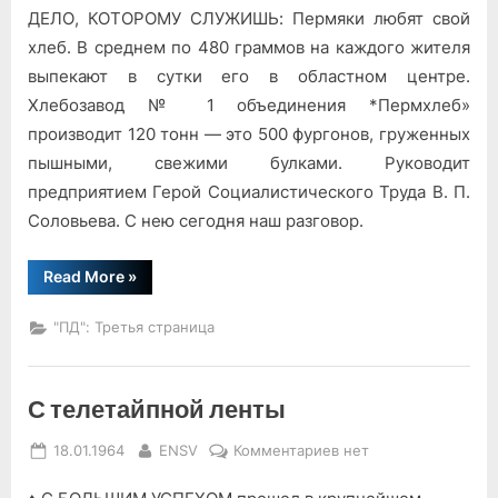
ДЕЛО, КОТОРОМУ СЛУЖИШЬ: Пермяки любят свой
«Мы
хлеб
хлеб. В среднем по 480 граммов на каждого жителя
печём»
выпекают в сутки его в областном центре.
Хлебозавод № 1 объединения *Пермхлеб»
производит 120 тонн — это 500 фургонов, груженных
пышными, свежими булками. Руководит
предприятием Герой Социалистического Труда В. П.
Соловьева. С нею сегодня наш разговор.
“«Мы
Read More
»
хлеб
печём»”
"ПД": Третья страница
С телетайпной ленты
Posted
By
к
18.01.1964
ENSV
Комментариев
нет
on
записи