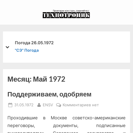
Skip
to
экспериментальный
content
канал связи из 1972
года, в 2022-й.
Погода 26.05.1972
prev
next
"СЭ" Погода
Месяц:
Май 1972
Поддерживаем, одобряем
Posted
By
к
31.05.1972
ENSV
Комментариев
нет
on
записи
Проходившие в Москве советско-американские
Поддерживаем,
одобряем
переговоры, документы, подписанные