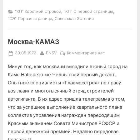
,
,
"КП" Короткой строкой
"КП" С первой страницы
,
"СЭ" Первая страница
Советская Эстония
Москва-КАМАЗ
Posted
By
к
30.05.1972
ENSV
Комментариев
нет
on
записи
Минул год, как москвичи высадили в юный город на
Москва-
КАМАЗ
Каме Набережные Челны свой первый десант.
Опытные специалисты «Главмосстроя» по праву
возглавили многотысячный отряд строителей
автогиганта. В их адрес пришла телеграмма о том,
что за успешное выполнение квартального плана
коллектив управления награжден переходящим
Красным знаменем Совета Министров РСФСР и
первой денежной премией. Недавно передовая
бригада П….