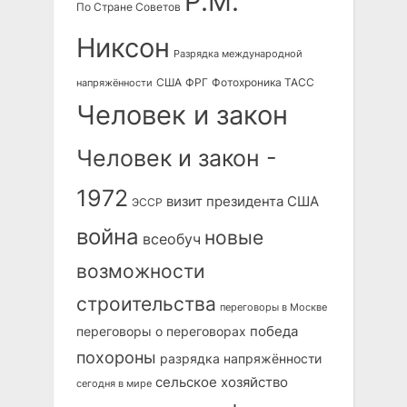
Р.М.
По Стране Советов
Никсон
Разрядка международной
США
ФРГ
Фотохроника ТАСС
напряжённости
Человек и закон
Человек и закон -
1972
визит президента США
ЭССР
война
новые
всеобуч
возможности
строительства
переговоры в Москве
победа
переговоры о переговорах
похороны
разрядка напряжённости
сельское хозяйство
сегодня в мире