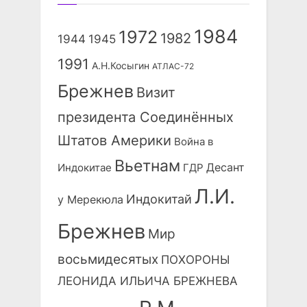
1984
1972
1982
1944
1945
1991
А.Н.Косыгин
АТЛАС-72
Брежнев
Визит
президента Соединённых
Штатов Америки
Война в
Вьетнам
Десант
Индокитае
ГДР
Л.И.
Индокитай
у Мерекюла
Брежнев
Мир
восьмидесятых
ПОХОРОНЫ
ЛЕОНИДА ИЛЬИЧА БРЕЖНЕВА