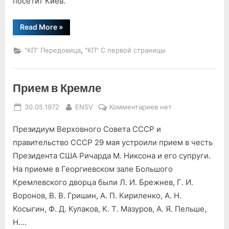
посетит Киев.
Р.
Никсона
“Отъезд
Read More
»
из
Москвы
Президента
,
"КП" Передовица
"КП" С первой страницы
США
Р.
Никсона”
Прием в Кремле
Posted
By
к
30.05.1972
ENSV
Комментариев
нет
on
записи
Президиум Верховного Совета СССР и
Прием
в
правительство СССР 29 мая устроили прием в честь
Кремле
Президента США Ричарда М. Никсона и его супруги.
На приеме в Георгиевском зале Большого
Кремлевского дворца были Л. И. Брежнев, Г. И.
Воронов, В. В. Гришин, А. П. Кириленко, А. Н.
Косыгин, Ф. Д. Кулаков, К. Т. Мазуров, А. Я. Пельше,
Н….