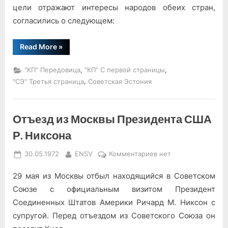
цели отражают интересы народов обеих стран,
согласились о следующем:
“Основы
Read More
»
взаимоотношений
между
Союзом
,
,
"КП" Передовица
"КП" С первой страницы
Советских
Социалистических
,
"СЭ" Третья страница
Советская Эстония
Республик
и
Соединенными
Штатами
Отъезд из Москвы Президента США
Америки”
Р. Никсона
Posted
By
к
30.05.1972
ENSV
Комментариев
нет
on
записи
29 мая из Москвы отбыл находящийся в Советском
Отъезд
из
Союзе с официальным визитом Президент
Москвы
Соединенных Штатов Америки Ричард М. Никсон с
Президента
супругой. Перед отъездом из Советского Союза он
США