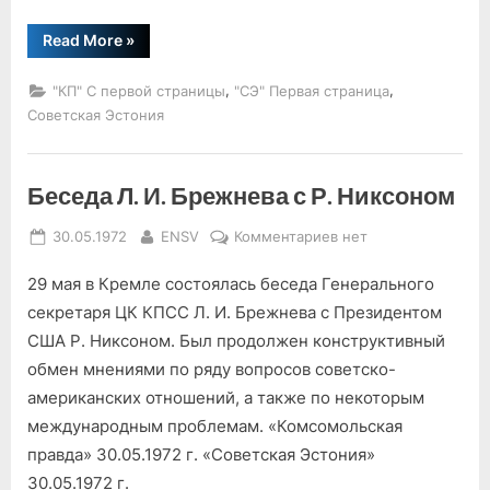
“Прием
Read More
»
в
Кремле”
,
,
"КП" С первой страницы
"СЭ" Первая страница
Советская Эстония
Беседа Л. И. Брежнева с Р. Никсоном
Posted
By
к
30.05.1972
ENSV
Комментариев
нет
on
записи
29 мая в Кремле состоялась беседа Генерального
Беседа
Л.
секретаря ЦК КПСС Л. И. Брежнева с Президентом
И.
США Р. Никсоном. Был продолжен конструктивный
Брежнева
обмен мнениями по ряду вопросов советско-
с
американских отношений, а также по некоторым
Р.
международным проблемам. «Комсомольская
Никсоном
правда» 30.05.1972 г. «Советская Эстония»
30.05.1972 г.