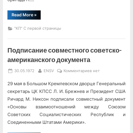
“Москва-
Read More
»
КАМАЗ”
"КП" С первой страницы
Подписание совместного советско-
американского документа
Posted
By
к
30.05.1972
ENSV
Комментариев
нет
on
записи
29 мая в Большом Кремлевском дворце Генеральный
Подписание
совместного
секретарь ЦК КПСС Л. И. Брежнев и Президент США
советско-
Ричард М. Никсон подписали совместный документ
американского
«Основы взаимоотношений между Союзом
документа
Советских Социалистических Республик и
Соединенными Штатами Америки».