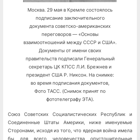
Штатами
Москва. 29 мая в Кремле состоялось
Америки
подписание заключительного
об
ограничении
документа советско-американских
систем
переговоров — «Основы
противоракетной
взаимоотношений между СССР и США».
обороны
Документы от имени своих
правительств подписали Генеральный
секретарь ЦК КПСС Л.И. Брежнев и
президент США Р. Никсон. На снимке:
во время подписания документов,
Фото ТАСС. (Снимок принят по
фототелеграфу ЭТА).
Союз Советских Социалистических Республик и
Соединенные Штаты Америки, ниже именуемые
Сторонами, исходя из того, что ядерная война имела
бы для всего человечества опустошительные