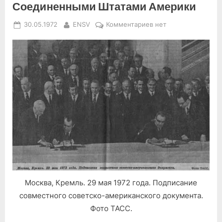
Соединенными Штатами Америки
Posted
By
к
30.05.1972
ENSV
Комментариев
нет
on
записи
Основы
взаимоотношений
между
Союзом
Советских
Социалистических
Республик
и
Соединенными
Штатами
Америки
Москва, Кремль. 29 мая 1972 года. Подписание
совместного советско-американского документа.
Фото ТАСС.