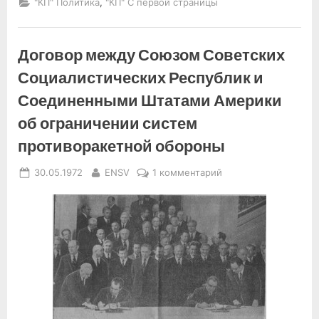
,
"КП" Политика
"КП" С первой страницы
Договор между Союзом Советских
Социалистических Республик и
Соединенными Штатами Америки
об ограничении систем
противоракетной обороны
Posted
By
к
30.05.1972
ENSV
1 комментарий
on
записи
Договор
между
Союзом
Советских
Социалистических
Республик
и
Соединенными