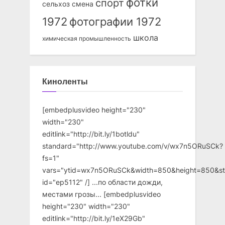
фотки
спорт
сельхоз
смена
1972
фотографии 1972
школа
химическая промышленность
Киноленты
[embedplusvideo height="230"
width="230"
editlink="http://bit.ly/1botldu"
standard="http://www.youtube.com/v/wx7n5ORuSCk?
fs=1"
vars="ytid=wx7n5ORuSCk&width=850&height=850&st
id="ep5112" /] ...по области дожди,
местами грозы... [embedplusvideo
height="230" width="230"
editlink="http://bit.ly/1eX29Gb"