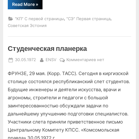
“Подписание
Read More
»
совместного
советско-
американского
,
,
"КП" С первой страницы
"СЭ" Первая страница
документа”
Советская Эстония
Студенческая планерка
Posted
By
к
30.05.1972
ENSV
Комментариев
нет
on
записи
ФРУНЗЕ, 29 мая. (Корр. ТАСС). Сегодня в киргизской
Студенческая
планерка
столице состоялся республиканский слет студентов.
Будущие инженеры и деятели искусства, врачи и
агрономы, строители и педагоги с большой
заинтересованностью обсуждали задачи по
дальнейшему улучшению подготовки специалистов.
Участники слета приняли приветственное письмо
Центральному Комитету КПСС. «Комсомольская
правда» 30.05.1972 г.