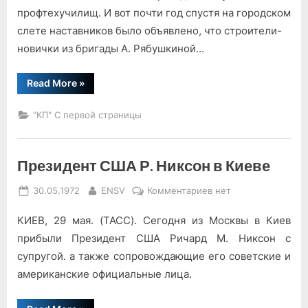
профтехучилищ. И вот почти год спустя на городском
слете наставников было объявлено, что строители-
новички из бригады А. Рябушкиной…
“Спасибо,
Read More
»
бригадир!”
"КП" С первой страницы
Президент США Р. Никсон в Киеве
Posted
By
к
30.05.1972
ENSV
Комментариев
нет
on
записи
КИЕВ, 29 мая. (ТАСС). Сегодня из Москвы в Киев
Президент
США
прибыли Президент США Ричард М. Никсон с
Р.
супругой. а также сопровождающие его советские и
Никсон
американские официальные лица.
в
Киеве