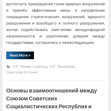
достигнуть прекращения гонки ядерных вооружений
и принять эффективные меры в направлении
сокращения стратегических вооружений, ядерного
разоружения и всеобщего и полного разоружения,
желая содействовать смягчению международной
напряженности и укреплению доверия между
государствами, согласились о нижеследующем:
“Договор
Read More
»
между
Союзом
Советских
,
,
"СЭ" Первая страница
"СЭ" Передовая
Социалистических
Республик
Советская Эстония
и
Соединенными
Штатами
Америки
Основы взаимоотношений между
об
ограничении
систем
Союзом Советских
противоракетной
обороны”
Социалистических Республик и