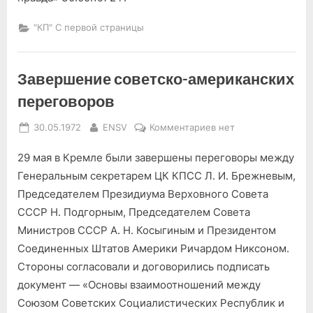
"КП" С первой страницы
Завершение советско-американских
переговоров
Posted
By
к
30.05.1972
ENSV
Комментариев
нет
on
записи
29 мая в Кремле были завершены переговоры между
Завершение
советско-
Генеральным секретарем ЦК КПСС Л. И. Брежневым,
американских
Председателем Президиума Верховного Совета
переговоров
СССР Н. Подгорным, Председателем Совета
Министров СССР А. Н. Косыгиным и Президентом
Соединенных Штатов Америки Ричардом Никсоном.
Стороны согласовали и договорились подписать
документ — «Основы взаимоотношений между
Союзом Советских Социалистических Республик и