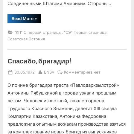
Соединенными Штатами Америки». Стороны…
“Завершение
Read More
»
советско-
американских
переговоров”
,
,
"КП" С первой страницы
"СЭ" Первая страница
Советская Эстония
Спасибо, бригадир!
Posted
By
к
30.05.1972
ENSV
Комментариев
нет
on
записи
О почине бригадира треста «Павлодаркзылстрой»
Спасибо,
бригадир!
Антонины Рябушкиной в городе узнали прошлым
летом. Человек известный, кавалер ордена
Трудового Красного Знамени, делегат XIII съезда
Компартии Казахстана, Антонина Федоровна
предложила опытным вожакам производства взяться
за комплектование новых бригад из выпускников