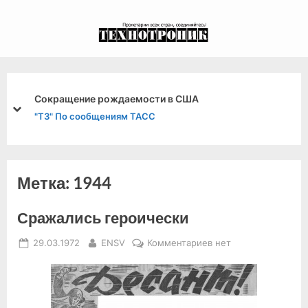
Skip
to
экспериментальный
content
канал связи из 1972
года, в 2022-й.
Сокращение рождаемости в США
prev
next
"ТЗ" По сообщениям ТАСС
Метка:
1944
Сражались героически
Posted
By
к
29.03.1972
ENSV
Комментариев
нет
on
записи
Сражались
героически