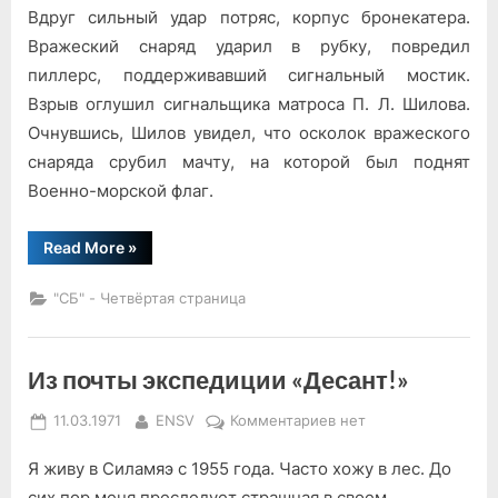
Вдруг сильный удар потряс, корпус бронекатера.
Вражеский снаряд ударил в рубку, повредил
пиллерс, поддерживавший сигнальный мостик.
Взрыв оглушил сигнальщика матроса П. Л. Шилова.
Очнувшись, Шилов увидел, что осколок вражеского
снаряда срубил мачту, на которой был поднят
Военно-морской флаг.
“Подвиг
Read More
»
матроса
Шилова”
"СБ" - Четвёртая страница
Из почты экспедиции «Десант!»
Posted
By
к
11.03.1971
ENSV
Комментариев
нет
on
записи
Я живу в Силамяэ с 1955 года. Часто хожу в лес. До
Из
почты
сих пор меня преследует страшная в своем