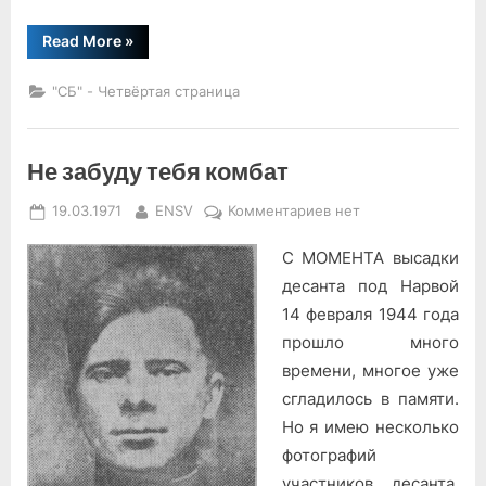
“Строки
Read More
»
перед
боем”
"СБ" - Четвёртая страница
Не забуду тебя комбат
Posted
By
к
19.03.1971
ENSV
Комментариев
нет
on
записи
С МОМЕНТА высадки
Не
забуду
десанта под Нарвой
тебя
14 февраля 1944 года
комбат
прошло много
времени, многое уже
сгладилось в памяти.
Но я имею несколько
фотографий
участников десанта,