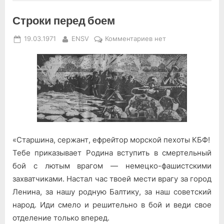
Строки перед боем
Posted
By
к
19.03.1971
ENSV
Комментариев
нет
on
записи
Строки
перед
боем
«Старшина, сержант, ефрейтор морской пехоты КБФ!
Тебе приказывает Родина вступить в смертельный
бой с лютым врагом — немецко-фашистскими
захватчиками. Настал час твоей мести врагу за город
Ленина, за нашу родную Балтику, за наш советский
народ. Иди смело и решительно в бой и веди свое
отделение только вперед.