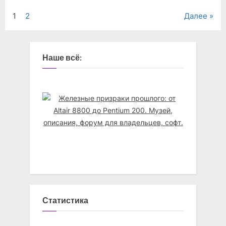
Навигация
1
2
Далее
по
записям
Наше всё:
Статистика