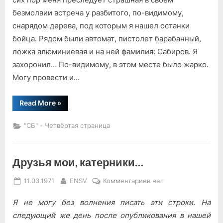
экспедиции
безмолвии встреча у разбитого, по-видимому,
«Десант!»
снарядом дерева, под которым я нашел останки
бойца. Рядом были автомат, пистолет барабанный,
ложка алюминиевая и на ней фамилия: Сабиров. Я
захоронил… По-видимому, в этом месте было жарко.
Могу провести и…
“Из
Read More
»
почты
экспедиции
«Десант!»”
"СБ" - Четвёртая страница
Друзья мои, катерники…
Posted
By
к
11.03.1971
ENSV
Комментариев
нет
on
записи
Я не могу без волнения писать эти строки. На
Друзья
мои,
следующий же день после опубликования в нашей