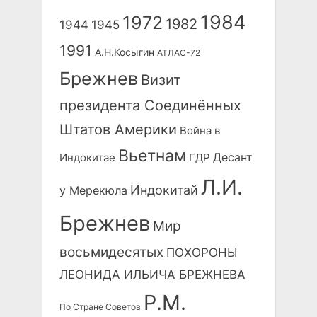
1984
1972
1982
1944
1945
1991
А.Н.Косыгин
АТЛАС-72
Брежнев
Визит
президента Соединённых
Штатов Америки
Война в
Вьетнам
Десант
Индокитае
ГДР
Л.И.
Индокитай
у Мерекюла
Брежнев
Мир
восьмидесятых
ПОХОРОНЫ
ЛЕОНИДА ИЛЬИЧА БРЕЖНЕВА
Р.М.
По Стране Советов