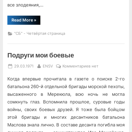
все злодеяния,…
“Строки
Read More
»
перед
боем…”
"СБ" - Четвёртая страница
Подруги мои боевые
Posted
By
к
29.03.1971
ENSV
Комментариев
нет
on
записи
Когда впервые прочитала в газете о поиске 2-го
Подруги
мои
батальона 260-й отдельной бригады морской пехоты,
боевые
высаженного в Мерекюла, всю ночь не могла
сомкнуть глаз. Вспомнила прошлое, суровые годы
войны, своих боевых друзей. Я тоже была бойцом
этой бригады и многих десантников батальона
Маслова знала лично. В составе десанта погибла моя