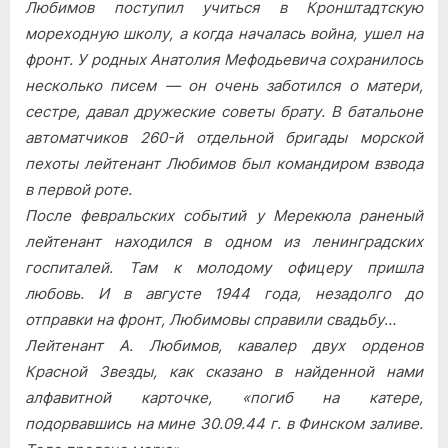
Любимов поступил учиться в Кронштадтскую
мореходную школу, а когда началась война, ушел на
фронт. У родных Анатолия Мефодьевича сохранилось
несколько писем — он очень заботился о матери,
сестре, давал дружеские советы брату. В батальоне
автоматчиков 260-й отдельной бригады морской
пехоты лейтенант Любимов был командиром взвода
в первой роте.
После февральских событий у Мерекюла раненый
лейтенант находился в одном из ленинградских
госпиталей. Там к молодому офицеру пришла
любовь. И в августе 1944 года, незадолго до
отправки на фронт, Любимовы справили свадьбу…
Лейтенант А. Любимов, кавалер двух орденов
Красной Звезды, как сказано в найденной нами
алфавитной карточке, «погиб на катере,
подорвавшись на мине 30.09.44 г. в Финском заливе.