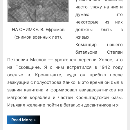
часто гляжу на них и
думаю, что
некоторые из них
должны быть в
НА СНИМКЕ: В. Ефремов
живых.
(снимок военных лет).
Командир нашего
батальона Степан
Петрович Маслов — уроженец деревни Холое, что
на Псковщине. Я с ним встретился в 1942 году
осенью в. Кронштадте, куда он прибыл после
эвакуации с полуострова Ханко. В это время он был в
звании капитана и формировал авиадесантников из
матросов кораблей и частей Кронштадтской базы.
Изъявил желание пойти в батальон десантников и я.
“Не
Read More
»
забуду
тебя