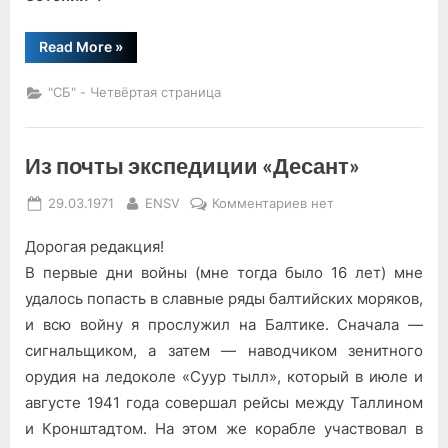
“Сражались
Read More
»
героически”
"СБ" - Четвёртая страница
Из почты экспедиции «Десант»
Posted
By
к
29.03.1971
ENSV
Комментариев
нет
on
записи
Дорогая редакция!
Из
почты
В первые дни войны (мне тогда было 16 лет) мне
экспедиции
удалось попасть в славные ряды балтийских моряков,
«Десант»
и всю войну я прослужил на Балтике. Сначала —
сигнальщиком, а затем — наводчиком зенитного
орудия на ледоколе «Суур тылл», который в июле и
августе 1941 года совершал рейсы между Таллином
и Кронштадтом. На этом же корабле участвовал в