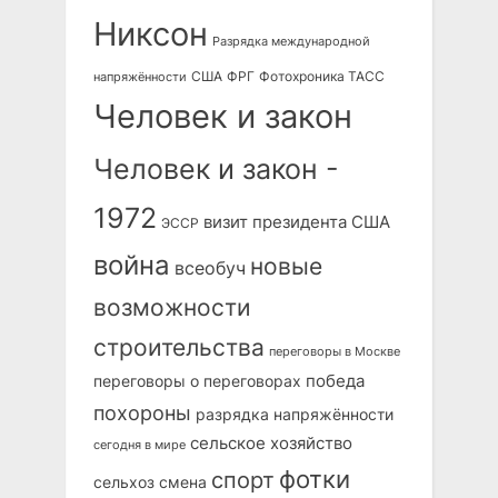
Никсон
Разрядка международной
США
ФРГ
Фотохроника ТАСС
напряжённости
Человек и закон
Человек и закон -
1972
визит президента США
ЭССР
война
новые
всеобуч
возможности
строительства
переговоры в Москве
победа
переговоры о переговорах
похороны
разрядка напряжённости
сельское хозяйство
сегодня в мире
фотки
спорт
сельхоз
смена