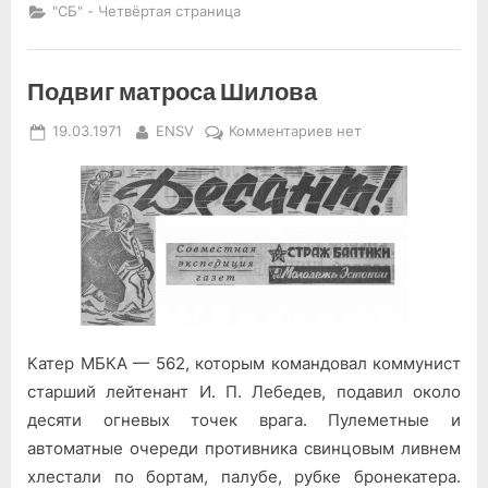
комбат”
"СБ" - Четвёртая страница
Подвиг матроса Шилова
Posted
By
к
19.03.1971
ENSV
Комментариев
нет
on
записи
Подвиг
матроса
Шилова
Катер МБКА — 562, которым командовал коммунист
старший лейтенант И. П. Лебедев, подавил около
десяти огневых точек врага. Пулеметные и
автоматные очереди противника свинцовым ливнем
хлестали по бортам, палубе, рубке бронекатера.