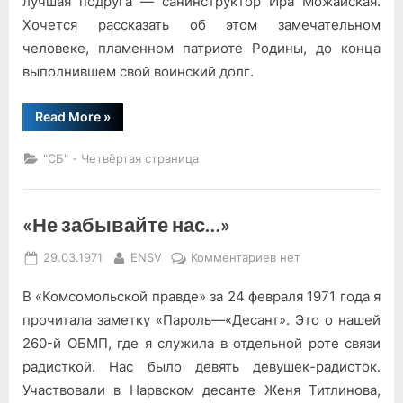
лучшая подруга — санинструктор Ира Можайская.
Хочется рассказать об этом замечательном
человеке, пламенном патриоте Родины, до конца
выполнившем свой воинский долг.
“Подруги
Read More
»
мои
боевые”
"СБ" - Четвёртая страница
«Не забывайте нас…»
Posted
By
к
29.03.1971
ENSV
Комментариев
нет
on
записи
В «Комсомольской правде» за 24 февраля 1971 года я
«Не
забывайте
прочитала заметку «Пароль—«Десант». Это о нашей
нас…»
260-й ОБМП, где я служила в отдельной роте связи
радисткой. Нас было девять девушек-радисток.
Участвовали в Нарвском десанте Женя Титлинова,