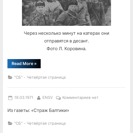
Через несколько минут на катерах они
отправятся в десант.
Фото Л. Коровина.
“«Не
Read More
»
забывайте
нас…»”
"СБ" - Четвёртая страница
Posted
By
к
19.03.1971
ENSV
Комментариев
нет
on
записи
Из газеты: «Страж Балтики»
"СБ" - Четвёртая страница