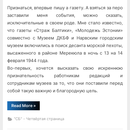
Признаться, впервые пишу а газету. А взяться за перо
заставили меня события, можно сказать,
исключительные в своем роде. Мне стало известно,
что газеты «Страж Балтики», «Молодежь Эстонии»
совместно с Музеем ДКБФ и Нарвским городским
музеем включились в поиск десанта морской пехоты,
высаженного в районе Мерекюла в ночь с 13 на 14
февраля 1944 года.
Во-первых, хочется высказать свою искреннюю
признательность работникам редакций и
сотрудникам музеев за то, что они поставили перед
собой такую важную и благородную цель.
“Как
Read More
»
нас
готовили”
"СБ" - Четвёртая страница