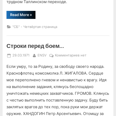
трудном Таллинском переходе.
“Из
Read More
»
почты
экспедиции
«Десант»”
"СБ" - Четвёртая страница
Строки перед боем…
Posted
By
к
29.03.1971
ENSV
Комментариев
нет
on
записи
Если умру, то за Родину, за свободу своего народа.
Строки
перед
Краснофлотец комсомолка Л. ЖИГАЛОВА. Сердце
боем…
мое переполнено гневом и ненавистью к врагу. Идя
на выполнение задания, клянусь беспощадно
уничтожать немецких захватчиков. ГРОМОВ. Клянусь
с честью выполнить поставленную задачу. Буду бить
заклятых врагов до тех пор, пока руки мои держат
оружие. ХАНДОГИН Петр Арсентьевич. Отомщу за