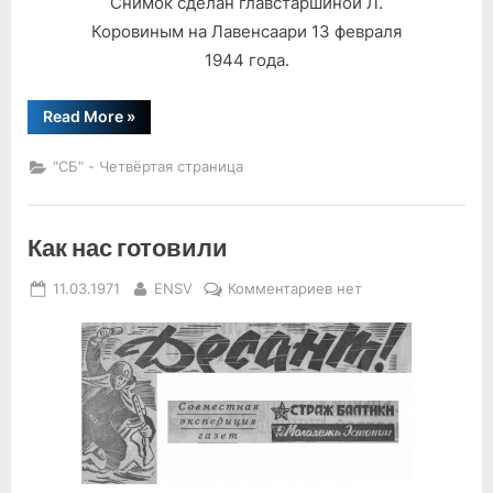
Снимок сделан главстаршиной Л.
Коровиным на Лавенсаари 13 февраля
1944 года.
“Друзья
Read More
»
мои,
катерники…”
"СБ" - Четвёртая страница
Как нас готовили
Posted
By
к
11.03.1971
ENSV
Комментариев
нет
on
записи
Как
нас
готовили