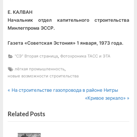
Е. КАЛВАН
Начальник отдел капительного строительства
Минлегпрома ЭССР.
Газета «Советская Эстония» 1 января, 1973 года.
,
"СЭ" Вторая страница
Фотохроника ТАСС и ЭТА
Tags:
,
лёгкая промышленность
новые возможности строительства
P
Навигация
На строительстве газопровода в районе Нитры
r
N
«Кривое зеркало»
по
e
e
Related Posts
v
x
записям
i
t
o
P