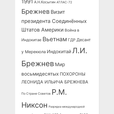
1991
А.Н.Косыгин
АТЛАС-72
Брежнев
Визит
президента Соединённых
Штатов Америки
Война в
Вьетнам
Десант
Индокитае
ГДР
Л.И.
Индокитай
у Мерекюла
Брежнев
Мир
восьмидесятых
ПОХОРОНЫ
ЛЕОНИДА ИЛЬИЧА БРЕЖНЕВА
Р.М.
По Стране Советов
Никсон
Разрядка международной