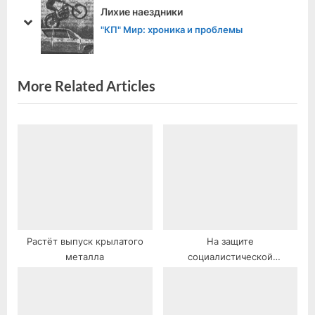
u
o
Лихие наездники
s
s
prev
next
"КП" Мир: хроника и проблемы
P
t
o
:
s
More Related Articles
t
:
Растёт выпуск крылатого
На защите
металла
социалистической
законности