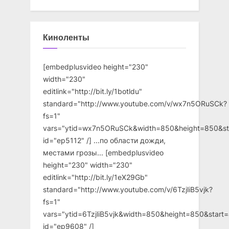
Киноленты
[embedplusvideo height="230"
width="230"
editlink="http://bit.ly/1botldu"
standard="http://www.youtube.com/v/wx7n5ORuSCk?
fs=1"
vars="ytid=wx7n5ORuSCk&width=850&height=850&st
id="ep5112" /] ...по области дожди,
местами грозы... [embedplusvideo
height="230" width="230"
editlink="http://bit.ly/1eX29Gb"
standard="http://www.youtube.com/v/6TzjliB5vjk?
fs=1"
vars="ytid=6TzjliB5vjk&width=850&height=850&star
id="ep9608" /]