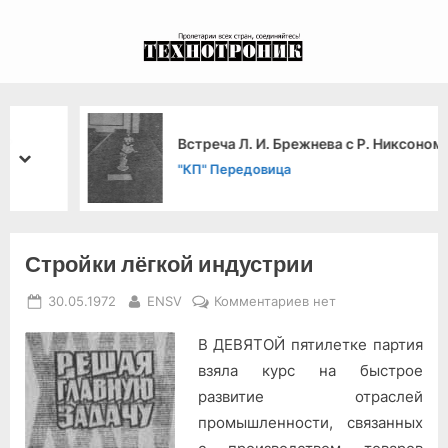
Skip
to
экспериментальный
content
канал связи из 1972
года, в 2022-й.
Встреча Л. И. Брежнева с Р. Никсоном
prev
next
"КП" Передовица
Стройки лёгкой индустрии
Posted
By
к
30.05.1972
ENSV
Комментариев
нет
on
записи
В ДЕВЯТОЙ пятилетке партия
Стройки
лёгкой
взяла курс на быстрое
индустрии
развитие отраслей
промышленности, связанных