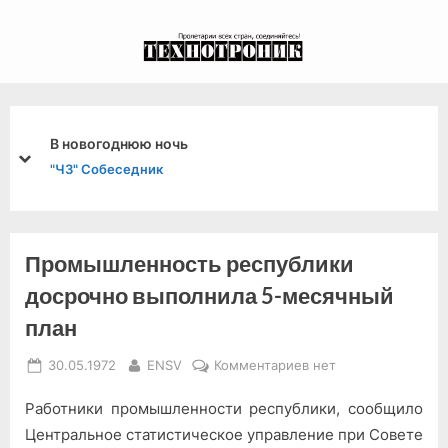
Skip
to
экспериментальный
content
канал связи из 1972
года, в 2022-й.
Касается всех
prev
next
"ПД": Третья страница
Промышленность республики
досрочно выполнила 5-месячный
план
Posted
By
к
30.05.1972
ENSV
Комментариев
нет
on
записи
Работники промышленности республики, сообщило
Промышленность
республики
Центральное статистическое управление при Совете