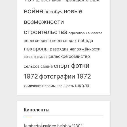
ЭССР
война
новые
всеобуч
возможности
строительства
переговоры в Москве
победа
переговоры о переговорах
похороны
разрядка напряжённости
сельское хозяйство
сегодня в мире
фотки
спорт
сельхоз
смена
1972
фотографии 1972
школа
химическая промышленность
Киноленты
[embedplusvideo height="230"