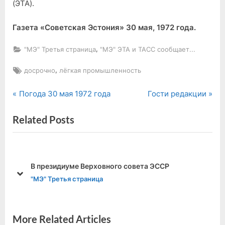
(ЭТА).
Газета «Советская Эстония» 30 мая, 1972 года.
,
"МЭ" Третья страница
"МЭ" ЭТА и ТАСС сообщает...
Tags:
,
досрочно
лёгкая промышленность
P
N
Навигация
Погода 30 мая 1972 года
Гости редакции
r
e
по
Related Posts
e
x
v
t
записям
i
P
o
o
В президиуме Верховного совета ЭССР
u
s
prev
next
"МЭ" Третья страница
s
t
P
:
o
More Related Articles
s