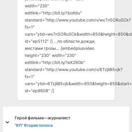
width="230"
editlink="http://bit.ly/1botldu"
standard="http://www.youtube.com/v/wx7n5ORuSCk?
fs=1"
vars="ytid=wx7n5ORuSCk&width=850&height=850&st
id="ep5112" /] ...по области дожди,
местами грозы... [embedplusvideo
height="230" width="230"
editlink="http://bit.ly/1eX29Gb"
standard="http://www.youtube.com/v/6TzjliB5vjk?
fs=1"
vars="ytid=6TzjliB5vjk&width=850&height=850&star
id="ep9608" /]
Спасибо, бригадир!
prev
next
"КП" С первой страницы