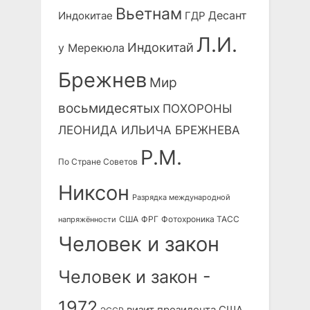
Вьетнам
Десант
Индокитае
ГДР
Л.И.
Индокитай
у Мерекюла
Брежнев
Мир
восьмидесятых
ПОХОРОНЫ
ЛЕОНИДА ИЛЬИЧА БРЕЖНЕВА
Р.М.
По Стране Советов
Никсон
Разрядка международной
США
ФРГ
Фотохроника ТАСС
напряжённости
Человек и закон
Человек и закон -
1972
визит президента США