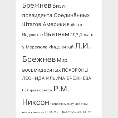
Брежнев
Визит
президента Соединённых
Штатов Америки
Война в
Вьетнам
Десант
Индокитае
ГДР
Л.И.
Индокитай
у Мерекюла
Брежнев
Мир
восьмидесятых
ПОХОРОНЫ
ЛЕОНИДА ИЛЬИЧА БРЕЖНЕВА
Р.М.
По Стране Советов
Никсон
Разрядка международной
США
ФРГ
Фотохроника ТАСС
напряжённости