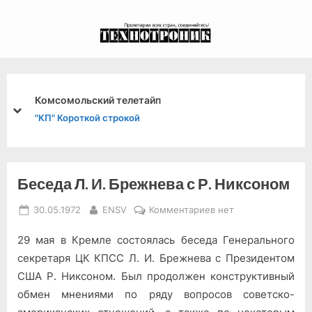
Skip
to
экспериментальный
content
канал связи из 1972
года, в 2022-й.
Комсомольский телетайп
prev
next
"КП" Короткой строкой
Беседа Л. И. Брежнева с Р. Никсоном
Posted
By
к
30.05.1972
ENSV
Комментариев
нет
on
записи
29 мая в Кремле состоялась беседа Генерального
Беседа
Л.
секретаря ЦК КПСС Л. И. Брежнева с Президентом
И.
США Р. Никсоном. Был продолжен конструктивный
Брежнева
обмен мнениями по ряду вопросов советско-
с