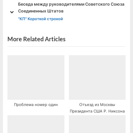
o
o
Беседа между руководителями Советского Союза и
u
s
Соединенных Штатов
prev
next
s
t
"КП" Короткой строкой
P
:
o
More Related Articles
s
t
:
Проблема номер один
Отъезд из Москвы
Президента США Р. Никсона