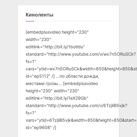
Киноленты
[embedplusvideo height="230"
width="230"
editlink="http://bit.ly/1botldu"
standard="http://www.youtube.com/v/wx7n5ORuSCk?
fs=1"
vars="ytid=wx7n5ORuSCk&width=850&height=850&st
id="ep5112" /] ...по области дожди,
местами грозы... [embedplusvideo
height="230" width="230"
editlink="http://bit.ly/1eX29Gb"
standard="http://www.youtube.com/v/6TzjliB5vjk?
fs=1"
vars="ytid=6TzjliB5vjk&width=850&height=850&star
id="ep9608" /]