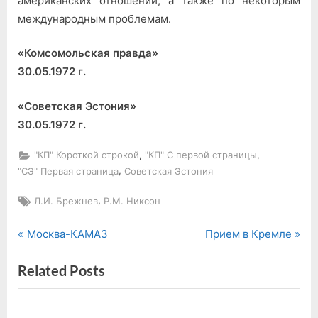
американских отношений, а также по некоторым
Р.
международным проблемам.
Никсоном
«Комсомольская правда»
30.05.1972 г.
«Советская Эстония»
30.05.1972 г.
,
,
"КП" Короткой строкой
"КП" С первой страницы
,
"СЭ" Первая страница
Советская Эстония
Tags:
,
Л.И. Брежнев
Р.М. Никсон
P
N
Навигация
Москва-КАМАЗ
Прием в Кремле
r
e
по
Related Posts
e
x
v
t
записям
i
P