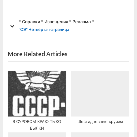
i
t
o
P
u
o
* Справки * Извещения * Реклама *
s
s
prev
next
"СЭ" Четвёртая страница
P
t
o
:
s
More Related Articles
t
:
В СУРОВОМ КРАЮ ТЫКО
Шестидневные круизы
ВЫЛКИ