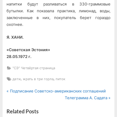
напитки будут разливаться в 330-граммовые
бутылки. Как показала практика, лимонад, воды,
заключенные в них, покупатель берет гораздо
охотнее.
Я. ХАНИ.
«Советская Эстония»
28.05.1972 г.
"СЭ" Четвёртая страница
Tags:
,
,
дети
жрать в три горла
питок
P
Навигация
Подписание Советско-американских соглашений
r
N
Телеграмма А. Садата
по
e
e
Related Posts
v
x
записям