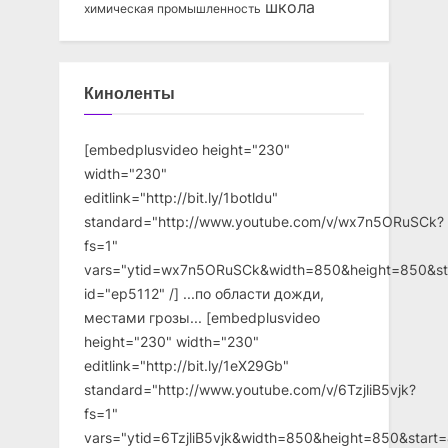
школа
химическая промышленность
Киноленты
[embedplusvideo height="230"
width="230"
editlink="http://bit.ly/1botldu"
standard="http://www.youtube.com/v/wx7n5ORuSCk?
fs=1"
vars="ytid=wx7n5ORuSCk&width=850&height=850&st
id="ep5112" /] ...по области дожди,
местами грозы... [embedplusvideo
height="230" width="230"
editlink="http://bit.ly/1eX29Gb"
standard="http://www.youtube.com/v/6TzjliB5vjk?
fs=1"
vars="ytid=6TzjliB5vjk&width=850&height=850&star