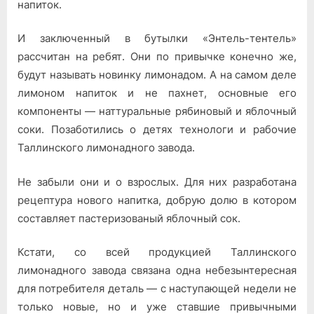
напиток.
«Энтель-
тентель»,
И заключенный в бутылки «Энтель-тентель»
можно
рассчитан на ребят. Они по привычке конечно же,
пить
будут называть новинку лимонадом. А на самом деле
лимоном напиток и не пахнет, основные его
компоненты — наттуральные рябиновый и яблочный
соки. Позаботились о детях технологи и рабочие
Таллинского лимонадного завода.
Не забыли они и о взрослых. Для них разработана
рецептура нового напитка, добрую долю в котором
составляет пастеризованый яблочный сок.
Кстати, со всей продукцией Таллинского
лимонадного завода связана одна небезынтересная
для потребителя деталь — с наступающей недели не
только новые, но и уже ставшие привычными