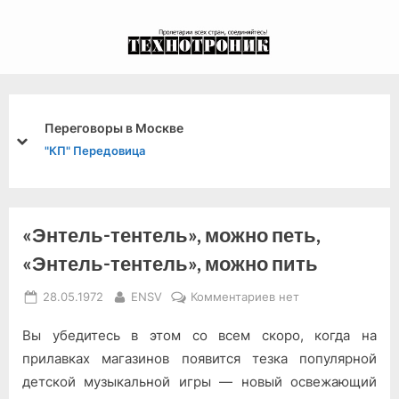
Skip
to
экспериментальный
content
канал связи из 1972
года, в 2022-й.
Переговоры в Москве
prev
next
"КП" Передовица
«Энтель-тентель», можно петь,
«Энтель-тентель», можно пить
Posted
By
к
28.05.1972
ENSV
Комментариев
нет
on
записи
Вы убедитесь в этом со всем скоро, когда на
«Энтель-
тентель»,
прилавках магазинов появится тезка популярной
можно
детской музыкальной игры — новый освежающий
петь,