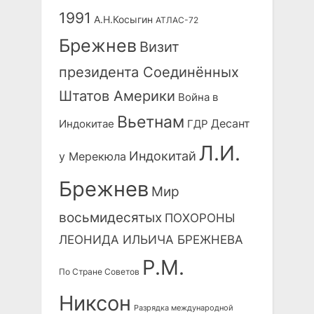
1991
А.Н.Косыгин
АТЛАС-72
Брежнев
Визит
президента Соединённых
Штатов Америки
Война в
Вьетнам
Десант
Индокитае
ГДР
Л.И.
Индокитай
у Мерекюла
Брежнев
Мир
восьмидесятых
ПОХОРОНЫ
ЛЕОНИДА ИЛЬИЧА БРЕЖНЕВА
Р.М.
По Стране Советов
Никсон
Разрядка международной