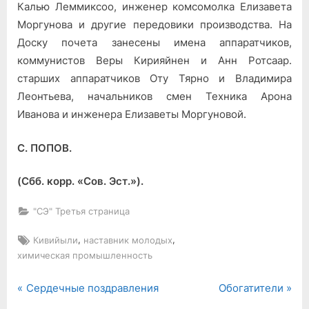
Калью Леммиксоо, инженер комсомолка Елизавета
Моргунова и другие передовики производства. На
Доску почета занесены имена аппаратчиков,
коммунистов Веры Кирияйнен и Анн Ротсаар.
старших аппаратчиков Оту Тярно и Владимира
Леонтьева, начальников смен Техника Арона
Иванова и инженера Елизаветы Моргуновой.
С. ПОПОВ.
(Сбб. корр. «Сов. Эст.»).
"СЭ" Третья страница
Tags:
,
,
Кивийыли
наставник молодых
химическая промышленность
P
N
Навигация
Сердечные поздравления
Обогатители
r
e