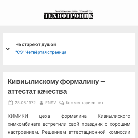
Skip
to
экспериментальный
content
канал связи из 1972
года, в 2022-й.
Куда делись врачи?
prev
next
"ТД" Пульс планеты
Кивиылискому формалину —
аттестат качества
Posted
By
к
28.05.1972
ENSV
Комментариев
нет
on
записи
ХИМИКИ цеха формалина Кивиылиского
Кивиылискому
формалину
химкомбината встретили свой праздник с хорошим
—
настроением. Решением аттестационной комиссии
аттестат