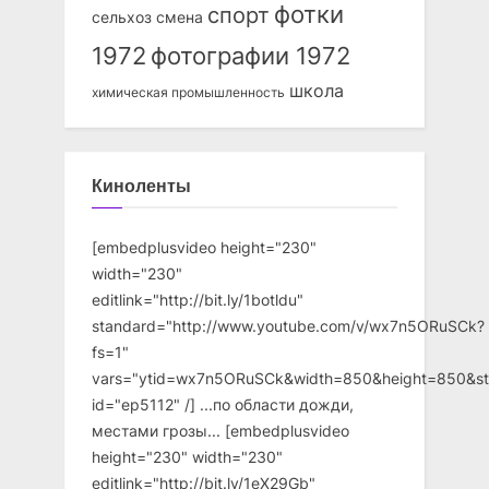
фотки
спорт
сельхоз
смена
1972
фотографии 1972
школа
химическая промышленность
Киноленты
[embedplusvideo height="230"
width="230"
editlink="http://bit.ly/1botldu"
standard="http://www.youtube.com/v/wx7n5ORuSCk?
fs=1"
vars="ytid=wx7n5ORuSCk&width=850&height=850&st
id="ep5112" /] ...по области дожди,
местами грозы... [embedplusvideo
height="230" width="230"
editlink="http://bit.ly/1eX29Gb"