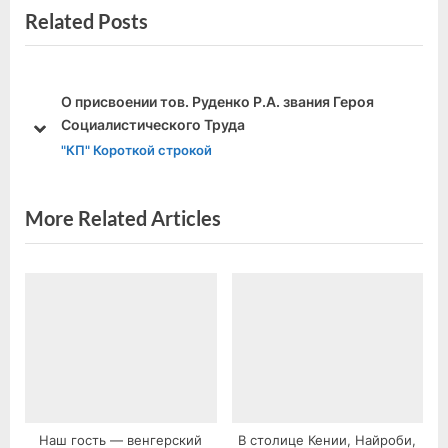
по
Related Posts
e
x
v
t
записям
i
P
o
o
О присвоении тов. Руденко Р.А. звания Героя
u
s
Социалистического Труда
prev
next
s
t
"КП" Короткой строкой
P
:
o
More Related Articles
s
t
:
Наш гость — венгерский
В столице Кении, Найроби,