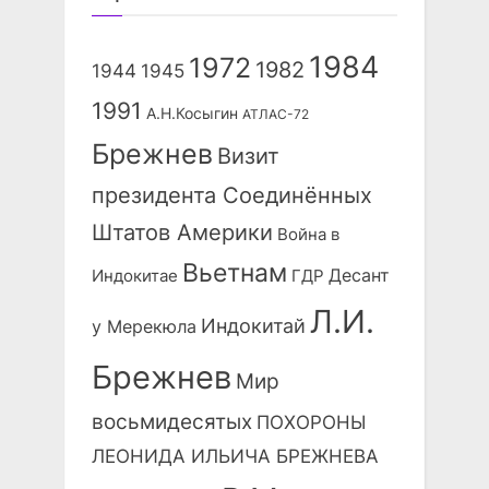
1984
1972
1982
1944
1945
1991
А.Н.Косыгин
АТЛАС-72
Брежнев
Визит
президента Соединённых
Штатов Америки
Война в
Вьетнам
Десант
Индокитае
ГДР
Л.И.
Индокитай
у Мерекюла
Брежнев
Мир
восьмидесятых
ПОХОРОНЫ
ЛЕОНИДА ИЛЬИЧА БРЕЖНЕВА