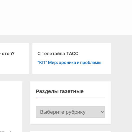
С телетайпа ТАСС
Спорт
"КП" Мир: хроника и проблемы
"КП" Спорт
Разделы газетные
Разделы
газетные