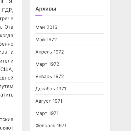
ПГ Э.
Архивы
 ГДР,
трече
. Эта
Май 2016
когда
Май 1972
бенно
Апрель 1972
сии с
ители
Март 1972
 США,
Январь 1972
одной
путем
Декабрь 1971
атить
Август 1971
Март 1971
тские
Февраль 1971
вляют