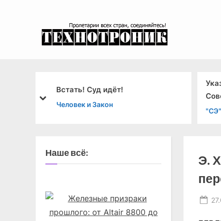
Skip
to
content
эксперимента
Указ Презид
Встать! Суд идёт!
Совета Эсто
prev
next
Человек и Закон
"СЭ" В Прези
министров Э
Наше всё:
Э. 
пер
Po
27
on