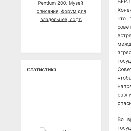
БЕРЛ
Хоне
что 
сове
встр
межд
агре
госу
Статистика
Сове
чтоб
напр
разл
опас
Во в
госу