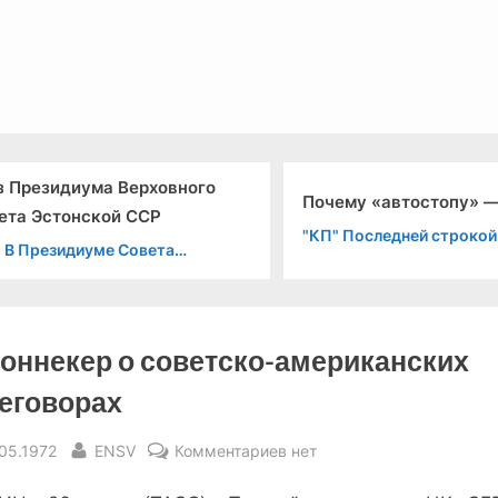
льный канал связи из 1972 года, в 2022-й.
иума Верховного
Почему «автостопу» — стоп?
нской ССР
"КП" Последней строкой
диуме Совета
ССР
Хоннекер о советско-американских
еговорах
sted
By
к
.05.1972
ENSV
Комментариев
нет
записи