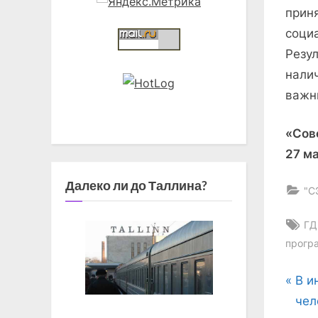
прин
соци
Резу
нали
важн
«Сов
27 ма
Далеко ли до Таллина?
"С
Ta
ГД
прогр
На
P
В и
r
чел
по