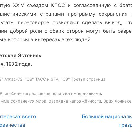
ятую XXIV съездом КПСС и согласованную с брат
алистическими странами программу сохранения 
льтаты переговоров позволяют сделать вывод, чт
чии доброй роли с обеих сторон могут быть разр
ые вопросы в интересах всех людей.
етская Эстония»
я, 1972 года.
,
,
Э" Атлас-72
"СЭ" ТАСС и ЭТА
"СЭ" Третья страница
gs:
,
,
Р
особенно агрессивная политика империализма
,
,
амма сохранения мира
разрядка напряжённости
Эрих Хоннеке
вигация
N
нтересах всего
Большой национал
e
овечества
праз