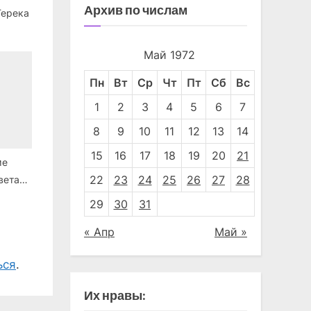
Архив по числам
Герека
Май 1972
Пн
Вт
Ср
Чт
Пт
Сб
Вс
1
2
3
4
5
6
7
8
9
10
11
12
13
14
15
16
17
18
19
20
21
ме
22
23
24
25
26
27
28
вета
29
30
31
« Апр
Май »
ься
.
Их нравы: