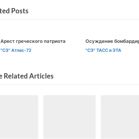
x
ted Posts
t
писям
P
o
s
рест греческого патриота
Осуждение бомбардир
t
v
t
СЭ" Атлас-72
"СЭ" ТАСС и ЭТА
:
 Related Articles