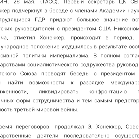
ИН, 26 мая. (ТАСС). Первый секретарь ЦК СЕ
Э.
Хоннекер
ккер подчеркнул а беседе с членами Академии наук
о
трудящиеся ГДР придают большое значение вс
советско-
тских руководителей с президентом США Никсоном
американских
еча, отметил Хонеккер, происходит в период, 
переговорах
ународное положение ухудшилось в результате осо
ссивной политики империализма. В полном согла
дарствами социалистического содружества руковод
тского Союза проводят беседы с президентом
ы найти возможности к разрядке междунар
яженности, ликвидировать конфронтацию 
ичных форм сотрудничества и тем самым предотвр
ность третьей мировой войны.
ремя переговоров, продолжал Э. Хонеккер, Сове
дарственные деятели последовательно осущест