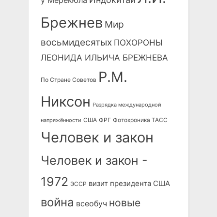
у Мерекюла
Брежнев
Мир
восьмидесятых
ПОХОРОНЫ
ЛЕОНИДА ИЛЬИЧА БРЕЖНЕВА
Р.М.
По Стране Советов
Никсон
Разрядка международной
США
ФРГ
Фотохроника ТАСС
напряжённости
Человек и закон
Человек и закон -
1972
визит президента США
ЭССР
война
новые
всеобуч