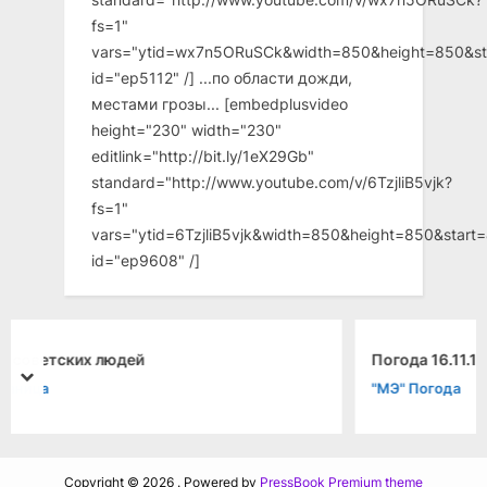
fs=1"
vars="ytid=wx7n5ORuSCk&width=850&height=850&st
id="ep5112" /] ...по области дожди,
местами грозы... [embedplusvideo
height="230" width="230"
editlink="http://bit.ly/1eX29Gb"
standard="http://www.youtube.com/v/6TzjliB5vjk?
fs=1"
vars="ytid=6TzjliB5vjk&width=850&height=850&star
id="ep9608" /]
Погода 16.11.1982
prev
next
"МЭ" Погода
Copyright © 2026 .
Powered by
PressBook Premium theme