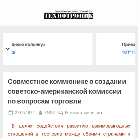
Skip
to
экспериментальный
content
канал связи из 1972
года, в 2022-й.
Приезд в Москву
prev
next
"КП" Передовица
Совместное коммюнике о создании
советско-американской комиссии
по вопросам торговли
Posted
By
к
27.05.1972
ENSV
Комментариев
нет
on
записи
В целях содействия развитию взаимовыгодных
Совместное
коммюнике
отношений в торговле между обеими странами и