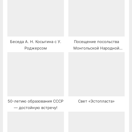
Беседа А. Н. Косыгина с У.
Посещение посольства
Роджерсом
Монгольской Народной
Республики руководителями
Коммунистической партии и
Советского правительства
50-летию образования СССР
Свет «Эстопласта»
— достойную встречу!