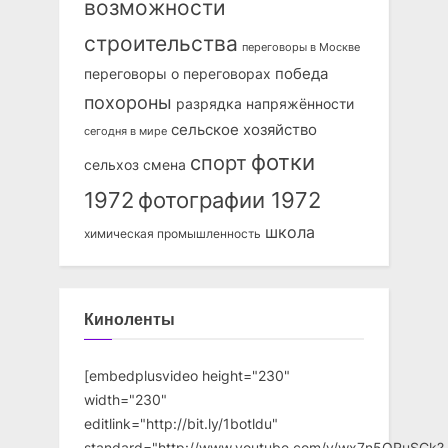
возможности
строительства
переговоры в Москве
победа
переговоры о переговорах
похороны
разрядка напряжённости
сельское хозяйство
сегодня в мире
фотки
спорт
сельхоз
смена
1972
фотографии 1972
школа
химическая промышленность
Киноленты
[embedplusvideo height="230"
width="230"
editlink="http://bit.ly/1botldu"
standard="http://www.youtube.com/v/wx7n5ORuSCk?