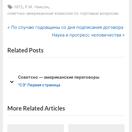
Tags:
,
,
1972
Р.М. Никсон
советско-американская комиссия по торговым вопросам
P
Навигация
По случаю годовщины со дня подписания договора
r
N
Наука и прогресс человечества
по
e
e
Related Posts
v
x
записям
i
t
o
P
u
o
Советско — американские переговоры
s
s
prev
next
"СЭ" Первая страница
P
t
o
:
s
More Related Articles
t
: