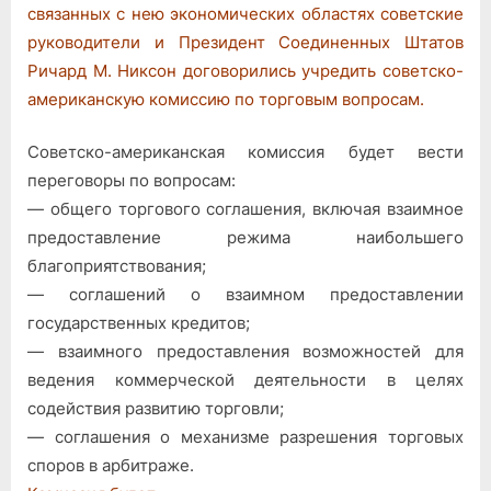
о
связанных с нею экономических областях советские
создании
руководители и Президент Соединенных Штатов
советско-
Ричард М. Никсон договорились учредить советско-
американской
американскую комиссию по торговым вопросам.
комиссии
по
вопросам
Советско-американская комиссия будет вести
торговли
переговоры по вопросам:
— общего торгового соглашения, включая взаимное
предоставление режима наибольшего
благоприятствования;
— соглашений о взаимном предоставлении
государственных кредитов;
— взаимного предоставления возможностей для
ведения коммерческой деятельности в целях
содействия развитию торговли;
— соглашения о механизме разрешения торговых
споров в арбитраже.