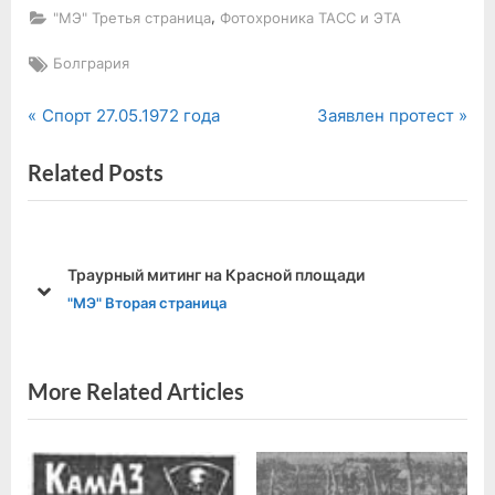
,
"МЭ" Третья страница
Фотохроника ТАСС и ЭТА
Tags:
Болгрария
P
N
Навигация
Спорт 27.05.1972 года
Заявлен протест
r
e
по
Related Posts
e
x
v
t
записям
i
P
o
o
Траурный митинг на Красной площади
u
s
prev
next
"МЭ" Вторая страница
s
t
P
:
o
More Related Articles
s
t
: