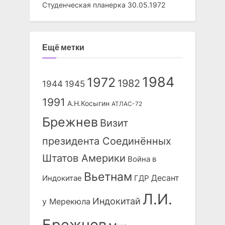
Студенческая планерка
30.05.1972
Ещё метки
1984
1972
1982
1944
1945
1991
А.Н.Косыгин
АТЛАС-72
Брежнев
Визит
президента Соединённых
Штатов Америки
Война в
Вьетнам
Десант
Индокитае
ГДР
Л.И.
Индокитай
у Мерекюла
Брежнев