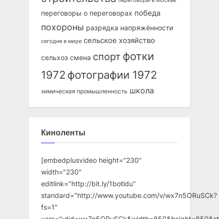
переговоры в Москве
победа
переговоры о переговорах
похороны
разрядка напряжённости
сельское хозяйство
сегодня в мире
фотки
спорт
сельхоз
смена
1972
фотографии 1972
школа
химическая промышленность
Киноленты
[embedplusvideo height="230"
width="230"
editlink="http://bit.ly/1botldu"
standard="http://www.youtube.com/v/wx7n5ORuSCk?
fs=1"
vars="ytid=wx7n5ORuSCk&width=850&height=850&st