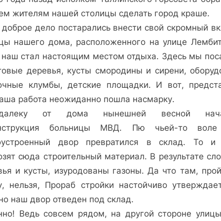
сем жителям нашей столицы сделать город краше.
о доброе дело постарались внести свой скромный вк
цы нашего дома, расположенного на улице Лембиту
 наш стал настоящим местом отдыха. Здесь мы пос
товые деревья, кусты смородины и сирени, оборуд
очные клумбы, детские площадки. И вот, предста
наша работа неожиданно пошла насмарку.
одалеку от дома нынешней весной нача
нструкция больницы МВД. Пю чьей-то вол
оустроенный двор превратился в склад. То и
озят сюда строительный материал. В результате сл
вья и кусты, изуродованы газоны. Да что там, прой
у, нельзя, Прораб стройки настойчиво утверждает
но наш двор отведен под склад.
нно! Ведь совсем рядом, на другой стороне улицы