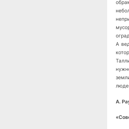
обра
небо
непр
мусо
огра
А ве
кото
Талл
нужн
земли
люде
А. Р
«Сов