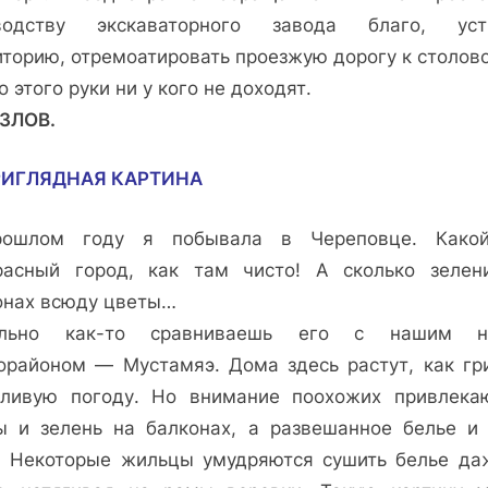
водству экскаваторного завода благо, уст
иторию, отремоатировать проезжую дорогу к столово
о этого руки ни у кого не доходят.
ОЗЛОВ.
РИГЛЯДНАЯ КАРТИНА
ошлом году я побывала в Череповце. Како
расный город, как там чисто! А сколько зелен
онах всюду цветы…
ольно как-то сравниваешь его с нашим н
орайоном — Мустамяэ. Дома здесь растут, как гр
ливую погоду. Но внимание поохожих привлека
ы и зелень на балконах, а развешанное белье и
. Некоторые жильцы умудряются сушить белье да