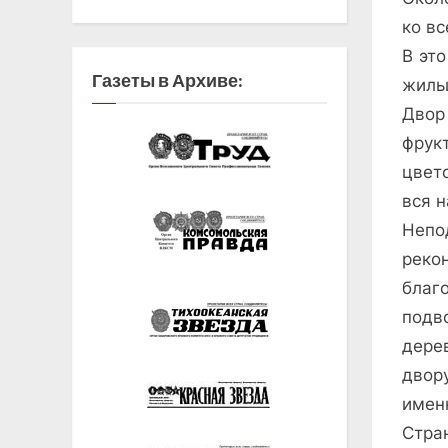
ко в
В эт
Газеты в Архиве:
жиль
Двор
фрук
цвет
вся 
Неп
реко
благ
подв
дере
двор
имен
Стра