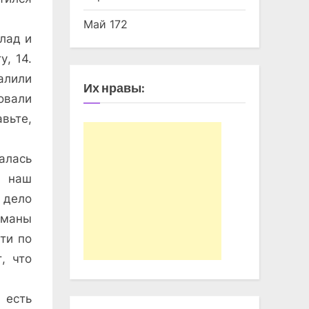
Май 172
лад и
, 14.
алили
Их нравы:
овали
вьте,
лась
е наш
 дело
оманы
ти по
, что
 есть