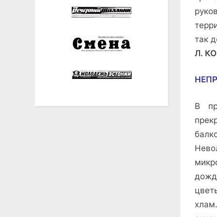
руко
терр
так д
Л. К
НЕП
В пр
прек
балк
Нев
микр
дожд
цвет
хлам