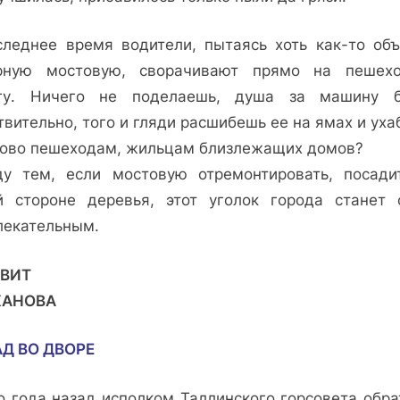
следнее время водители, пытаясь хоть как-то объ
рную мостовую, сворачивают прямо на пешех
гу. Ничего не поделаешь, душа за машину б
вительно, того и гляди расшибешь ее на ямах и уха
ково пешеходам, жильцам близлежащих домов?
у тем, если мостовую отремонтировать, посади
й стороне деревья, этот уголок города станет 
лекательным.
ИВИТ
ХАНОВА
Д ВО ДВОРЕ
о года назад исполком Таллинского горсовета обра