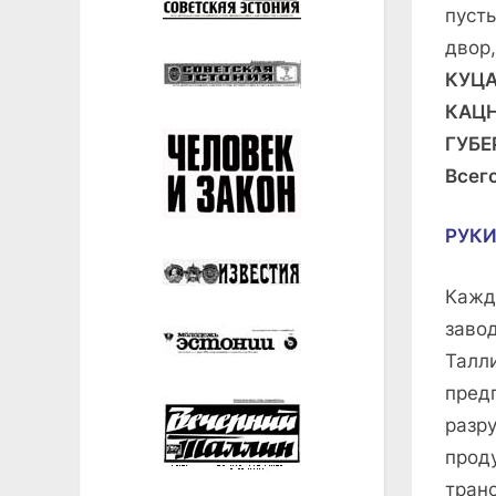
пуст
двор,
КУЦА
КАЦ
ГУБЕ
Всег
РУКИ
Кажд
заво
Талл
пред
разр
прод
тран