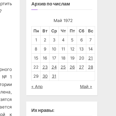
Архив по числам
ртить
?
Май 1972
Пн
Вт
Ср
Чт
Пт
Сб
Вс
1
2
3
4
5
6
7
8
9
10
11
12
13
14
15
16
17
18
19
20
21
22
23
24
25
26
27
28
рного
29
30
31
ю № 1
тории
« Апр
Май »
лена,
зятся
ается
Их нравы:
бой к