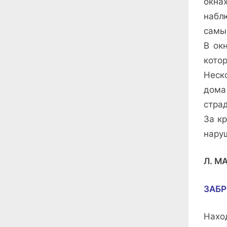
окна
набл
самы
В ок
кото
Неско
дома
стра
За к
нару
Л. М
ЗАБ
Нахо