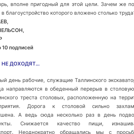
ырь, вполне пригодный для этой цели. Зачем же по
 в благоустройство которого вложено столько труда
ЕВ,
НЕЛЬСОН,
Р
о 10 подписей
 НЕ ДОХОДЯТ…
ый день рабочие, служащие Таллинского экскавато
да направляются в обеденный перерыв в столову
инского треста столовых, расположенную на терри
приятия. Дорога к столовой сильно захлам
ушена. А ведь сюда несколько раз в день подво
укты. Снижается качество пищи, изнашив
спорт. Неоднократно обращались мы с прось