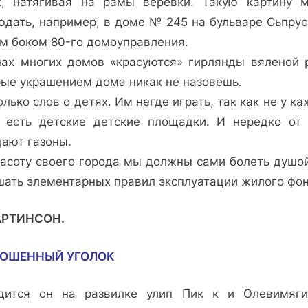
х, натягивая на рамы веревки. Такую картину 
юдать, например, в доме № 245 на бульваре Сьпрус
м боком 80-го домоуправления.
нах многих домов «красуются» гирлянды вяленой 
рые украшением дома никак не назовешь.
лько слов о детях. Им негде играть, так как не у к
 есть детские детские площадки. И нередко от 
дают газоны.
расоту своего города мы должны сами болеть душой
шать элементарных правил эксплуатации жилого фон
АРТИНСОН.
РОШЕННЫЙ УГОЛОК
дится он на развилке улип Пик к и Олевимяги