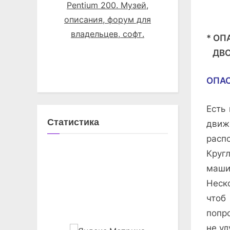
* ОП
ДВО
ОПА
Есть
Статистика
движ
расп
Круг
маши
Неск
чтоб
попр
не ул