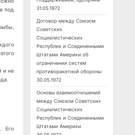
можно
31.05.1972
е под
Договор между Союзом
рыбы,
Советских
Социалистических
аждого
Республик и Соединенными
этого
Штатами Америки об
ограничении систем
 и не
противоракетной обороны
да.
30.05.1972
Основы взаимоотношений
между Союзом Советских
Социалистических
Республик и Соединенными
Штатами Америки
. Его
30.05.1972