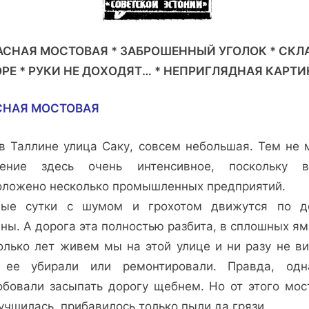
краше
АСНАЯ МОСТОВАЯ * ЗАБРОШЕННЫЙ УГОЛОК * СКЛ
РЕ * РУКИ НЕ ДОХОДЯТ… * НЕПРИГЛЯДНАЯ КАРТИ
СНАЯ МОСТОВАЯ
 в Таллине улица Саку, совсем небольшая. Тем не 
ение здесь очень интенсивное, поскольку в
оложено несколько промышленных предприятий.
лые сутки с шумом и грохотом движутся по д
ны. А дорога эта полностью разбита, в сплошных ям
олько лет живем мы на этой улице и ни разу не ви
 ее убирали или ремонтировали. Правда, од
обовали засыпать дорогу щебнем. Но от этого мос
учшилась, прибавилось только пыли да грязи.