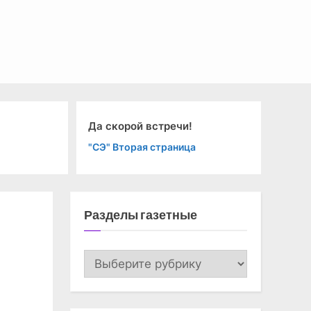
 скорой встречи!
Спорт. Коротко.
Э" Вторая страница
"СЭ" Спорт
Разделы газетные
Разделы
газетные