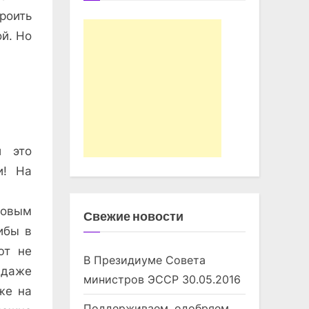
роить
й. Но
й это
и! На
овым
Свежие новости
ибы в
ют не
В Президиуме Совета
 даже
министров ЭССР
30.05.2016
же на
Поддерживаем, одобряем