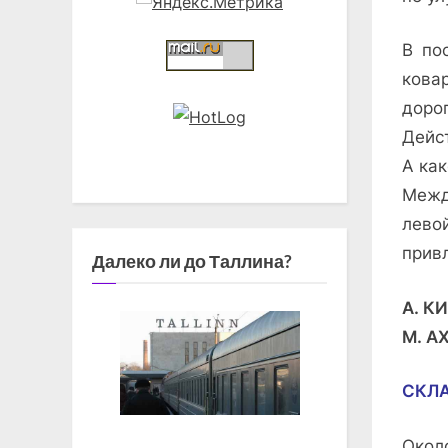
В по
кова
доро
Дейст
А ка
Межд
лево
прив
Далеко ли до Таллина?
А. К
М. А
СКЛА
Окол