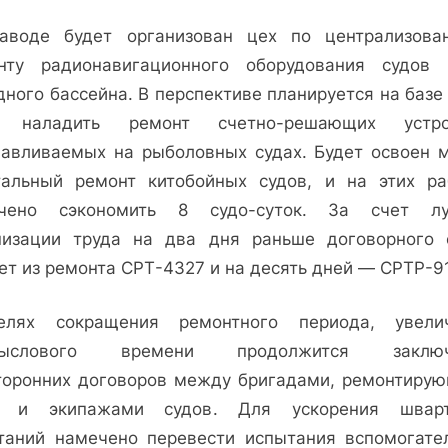
аводе будет организован цех по централизова
нту радионавигационного оборудования судов 
ного бассейна. В перспективе планируется на базе
 наладить ремонт счетно-решающих устро
навливаемых на рыболовных судах. Будет освоен 
тальный ремонт китобойных судов, и на этих ра
чено сэкономить 8 судо-суток. За счет л
низации труда на два дня раньше договорного 
ет из ремонта СРТ-4327 и на десять дней — СРТР-9
лях сокращения ремонтного периода, увели
мыслового времени продолжится заключ
торонних договоров между бригадами, ремонтиру
, и экипажами судов. Для ускорения швар
таний намечено перевести испытания вспомогате