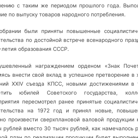
нению с таким же периодом прошлого года. Выпо
ние по выпуску товаров народного потребления.
обрании были приняты повышенные социалистич
ательства по достойной встрече всенародного праз
-летия образования СССР.
ушевленный награждением орденом «Знак Поче
мясь внести свой вклад в успешное претворение в 
ний XXIV съезда КПСС, новыми достижениями в 
етить юбилей Советского государства, колл
приятия пересмотрел ранее принятые социалистич
ательства на 1972 год и принял новые, повыше
но произвести сверхплановой валовой продукции 
ч рублей вместо 30 тысяч рублей, как намечалось р
вой план по реализации продукции будет выполнен