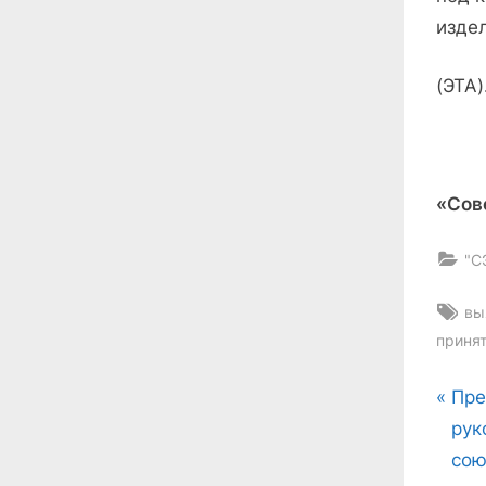
изде
(ЭТА)
«Сов
"С
Ta
вы
приня
На
P
Пре
r
рук
по
e
сою