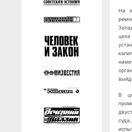
На з
ремо
Запад
цеха
уста
капи
наме
орга
выйд
В це
про
двус
суда
испы