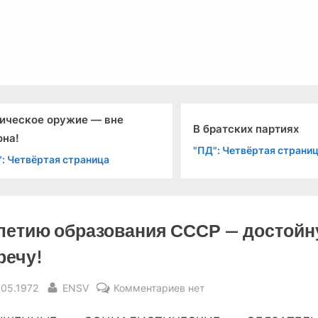
льный канал связи из 1972 года, в 2022-й.
вне
«Зв
В братских партиях
жур
"ПД": Четвёртая страница
Зв
а
"ТЗ
летию образования СССР — достой
речу!
sted
By
к
.05.1972
ENSV
Комментариев
нет
записи