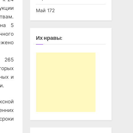
укции
Май 172
твам.
 на 5
чного
Их нравы:
ежено
 265
торых
ных и
и.
сной
енних
сроки