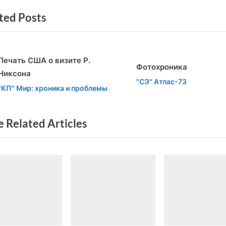
t
писям
ted Posts
P
o
s
ечать США о визите Р.
t
Фотохроника
Никсона
:
v
t
"СЭ" Атлас-73
КП" Мир: хроника и проблемы
 Related Articles