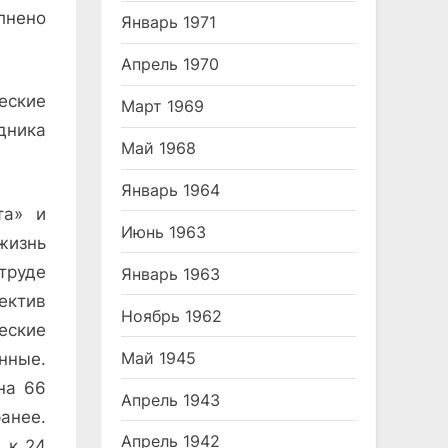
лнено
Январь 1971
Апрель 1970
еские
Март 1969
дника
Май 1968
Январь 1964
та» и
Июнь 1963
жизнь
труде
Январь 1963
ектив
Ноябрь 1962
еские
Май 1945
нные.
на 66
Апрель 1943
анее.
Апрель 1942
 к 24