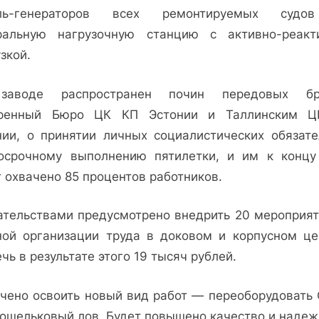
ель-генераторов всех ремонтируемых судо
ральную нагрузочную станцию с активно-реакт
зкой.
аводе распространен почин передовых бр
ренный Бюро ЦК КП Эстонии и Таллинским 
нии, о принятии личных социалистических обязате
осрочному выполнению пятилетки, и им к концу
 охвачено 85 процентов работников.
ательствами предусмотрено внедрить 20 мероприят
ной организации труда в доковом и корпусном це
чь в результате этого 19 тысяч рублей.
чено освоить новый вид работ — переоборудовать
кошельковый лов. Будет повышено качество и надеж