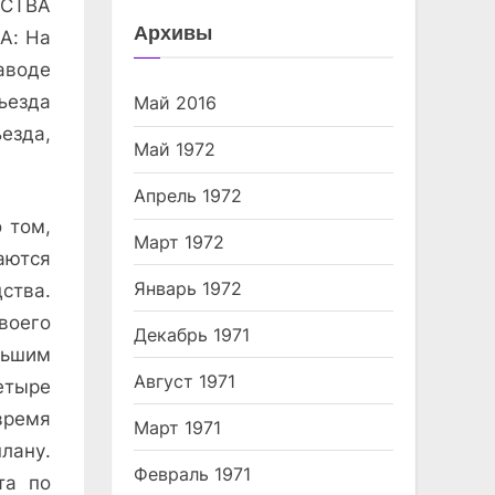
СТВА
Архивы
А: На
аводе
ъезда
Май 2016
езда,
Май 1972
Апрель 1972
 том,
Март 1972
ются
Январь 1972
ства.
оего
Декабрь 1971
льшим
Август 1971
етыре
время
Март 1971
ану.
Февраль 1971
та по