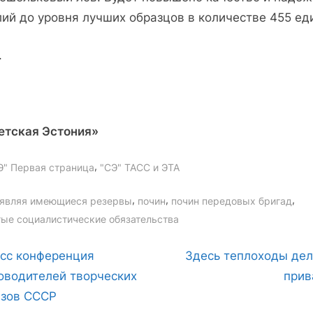
лий до уровня лучших образцов в количестве 455 ед
.
етская Эстония»
,
Э" Первая страница
"СЭ" ТАСС и ЭТА
gs:
,
,
,
являя имеющиеся резервы
почин
почин передовых бригад
тые социалистические обязательства
вигация
N
сс конференция
Здесь теплоходы де
e
оводителей творческих
при
x
зов СССР