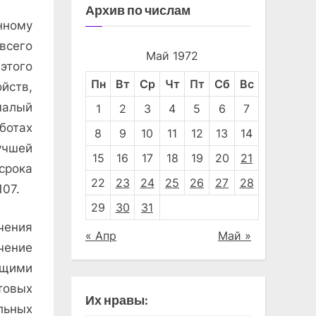
Архив по числам
нному
всего
Май 1972
 этого
Пн
Вт
Ср
Чт
Пт
Сб
Вс
йств,
малый
1
2
3
4
5
6
7
ботах
8
9
10
11
12
13
14
учшей
15
16
17
18
19
20
21
срока
22
23
24
25
26
27
28
107.
29
30
31
чения
« Апр
Май »
ение
ющими
товых
Их нравы:
льных