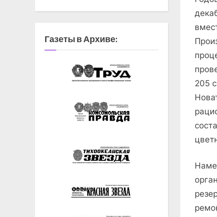
дека
вмес
Газеты в Архиве:
Прои
проц
пров
205 с
Нов
раци
сост
цвет
Нам
орга
резе
ремо