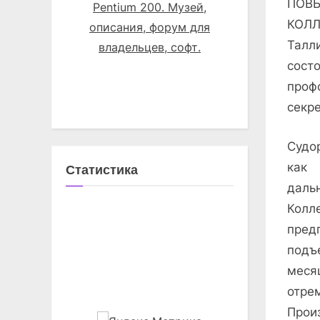
ПОВ
КОЛЛ
Талл
сост
проф
секре
Судо
как
Статистика
даль
Кол
пред
подъ
меся
отр
Прои