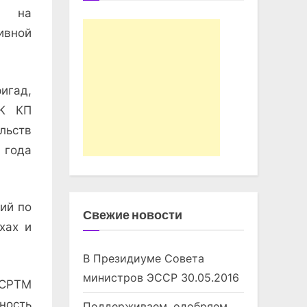
в на
ивной
игад,
ЦК КП
льств
 года
ий по
Свежие новости
хах и
В Президиуме Совета
министров ЭССР
30.05.2016
 СРТМ
ность
Поддерживаем, одобряем