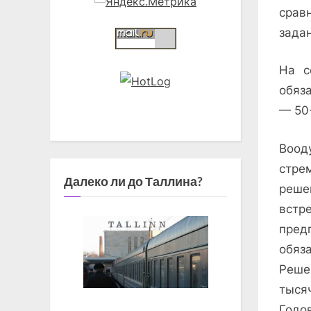
срав
зада
На с
обяз
— 50
Воод
стре
Далеко ли до Таллина?
реше
встр
пред
обяз
Реше
тыся
Годо