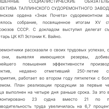
ЫШЕННЫЕ СОЦИАЛИСТИЧЕСКИЕ ОБЯЗАТЕЛЬ
50-
летию
ЕКТИВА ТАЛЛИНСКОГО СУДОРЕМОНТНОГО ЗАВОД
образования
инском ордена «Знак Почета» судоремонтном з
СССР
оялось собрание, посвященное итогам XV с
—
союзов СССР. С докладом выступил делегат съ
достойную
тарь ЦК КП Эстонии К. Вайно.
встречу!
ремонтники рассказали о своих трудовых успехах, о
 они, выявляя имеющиеся резервы, добива
нейшего повышения эффективности производ
лектив, недавно отметивший 250-летие св
приятия, работает во втором году пятилетки с бо
емом. План реализации продукции за первые ч
ца выполнен на четыре дня раньше срока. За это 
емонтировано 23 судна вместо 21 по пл
зводительность труда увеличилась на 6,7 процен