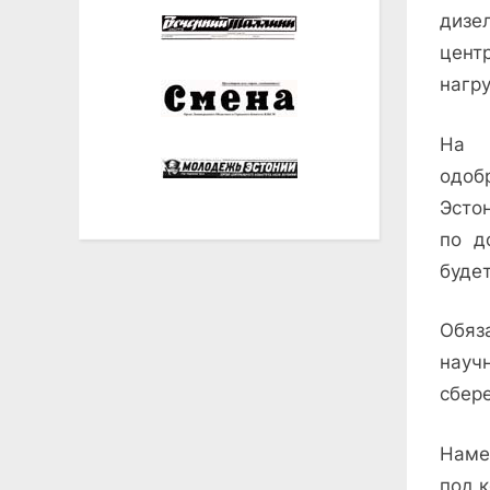
диз
цент
нагру
На з
одоб
Эсто
по д
будет
Обяз
науч
сбере
Наме
под 