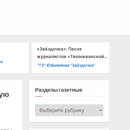
ёздочка»: Песня
«Вечерний Таллинн», 
налистов «Тихоокеанской
1991 года
езды»»
" Юбилейная "Звёздочка"
"ВТ" Вторая страница
Разделы газетные
ную
Разделы
газетные