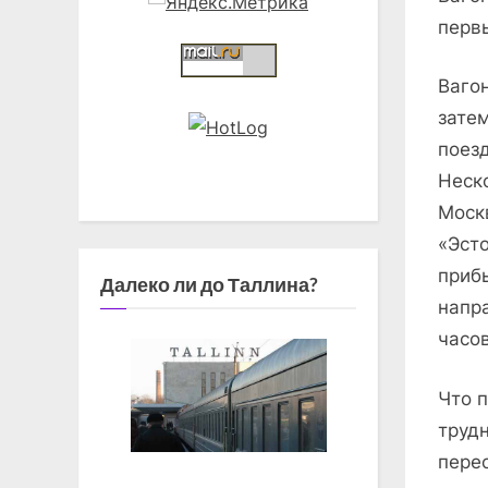
перв
Ваго
зате
поез
Неск
Москв
«Эст
приб
Далеко ли до Таллина?
напр
часов
Что 
труд
пере