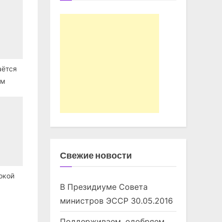
аётся
ым
Свежие новости
окой
В Президиуме Совета
министров ЭССР
30.05.2016
Поддерживаем, одобряем