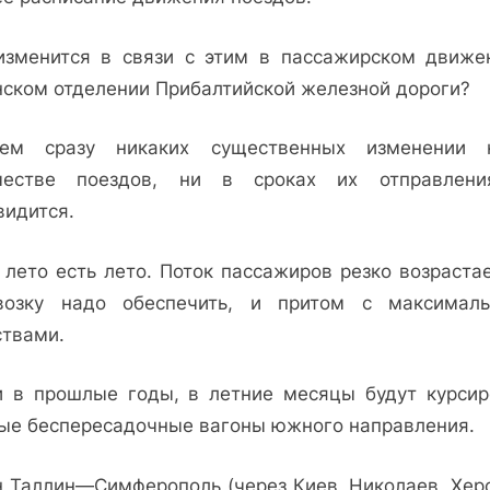
расписанию
изменится в связи с этим в пассажирском движе
нском отделении Прибалтийской железной дороги?
ем сразу никаких существенных изменении
честве поездов, ни в сроках их отправлен
видится.
 лето есть лето. Поток пассажиров резко возрастае
возку надо обеспечить, и притом с максимал
ствами.
и в прошлые годы, в летние месяцы будут курсир
ые беспересадочные вагоны южного направления.
н Таллин—Симферополь (через Киев, Николаев, Херс