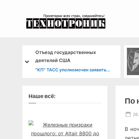
Skip
to
content
эксперимента
Отъезд государственных
Два вече
деятелей США
prev
next
"КП" Посл
"КП" ТАСС уполномочен заявить...
строкой
Наше всё:
По 
Po
26
on
В но
летн