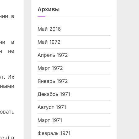
Архивы
нии в
Май 2016
Май 1972
 ни в
ия не
Апрель 1972
Март 1972
т. Их
Январь 1972
ьными
Декабрь 1971
Август 1971
овать
Март 1971
Февраль 1971
он) в