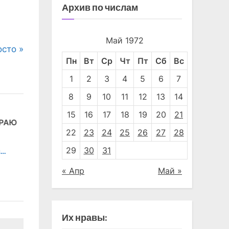
Архив по числам
Май 1972
осто
Пн
Вт
Ср
Чт
Пт
Сб
Вс
1
2
3
4
5
6
7
8
9
10
11
12
13
14
15
16
17
18
19
20
21
РАЮ
Говорят а
Первый «заяц». Юмореска.
22
23
24
25
26
27
28
сенаторы
"СЭ" Четвёртая страница
29
30
31
"СЭ" ТАСС 
« Апр
Май »
Их нравы: