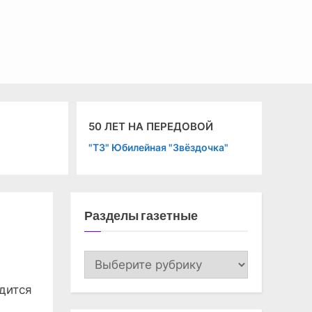
50 ЛЕТ НА ПЕРЕДОВОЙ
Кончина Ж. Самб
"ТЗ" Юбилейная "Звёздочка"
"СЭ" Атлас-72
Разделы газетные
Разделы
газетные
дится