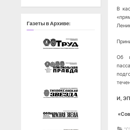
В ка
«пря
Газеты в Архиве:
Ленин
Прин
Об 
пасс
подг
течен
И, Э
«Сов
"С