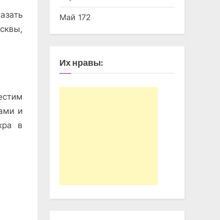
азать
Май 172
сквы,
Их нравы:
стим
ами и
хра в