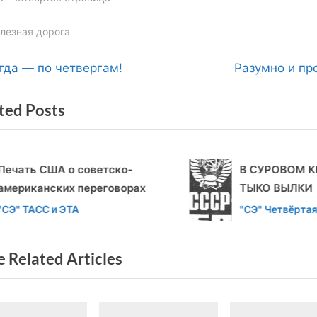
gs:
лезная дорога
вигация
N
гда — по четвергам!
Разумно и пр
e
ted Posts
x
t
писям
P
ечать США о советско-
В СУРОВОМ К
o
мериканских переговорах
ТЫКО ВЫЛКИ
s
v
t
СЭ" ТАСС и ЭТА
"СЭ" Четвёртая
t
страница
:
 Related Articles