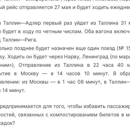
ый рейс отправляется 27 мая и будет ходить ежедне
н Таллин—Адлер первый раз уйдет из Таллина 31 
м будет в ходу по четным числам. Оба вагона включ
д Таллин—Рига.
олько позднее будет назначен еще один поезд (№ 15
у. Ходить он будет через Нарву, Ленинград (по ма
онии»), Отправление из Таллина в 22 часа 40 м
ытие в Москву — в 14 часов 10 минут. В обр
авлении: из Москвы — в 1 час 08 минут, в Таллин—
 14 минут.
предпринимается для того, чтобы избавить пассажир
ностей, связанных с компостированием билетов в м
садок?