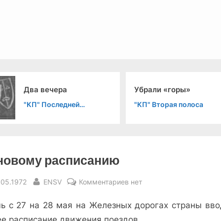
льный канал связи из 1972 года, в 2022-й.
ра
Убрали «горы»
едней
"КП" Вторая полоса
новому расписанию
sted
By
к
.05.1972
ENSV
Комментариев
нет
записи
чь с 27 на 28 мая на Железных дорогах страны вво
По
новому
ее расписание движения поездов.