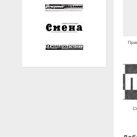
При
С