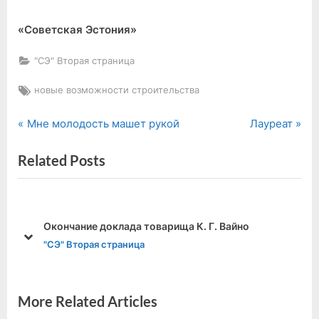
«Советская Эстония»
"СЭ" Вторая страница
Tags:
новые возможности строительства
P
N
Навигация
Мне молодость машет рукой
Лауреат
r
e
по
Related Posts
e
x
v
t
записям
i
P
o
o
Окончание доклада товарища К. Г. Вайно
u
s
prev
next
"СЭ" Вторая страница
s
t
P
:
o
More Related Articles
s