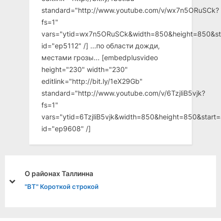
standard="http://www.youtube.com/v/wx7n5ORuSCk?
fs=1"
vars="ytid=wx7n5ORuSCk&width=850&height=850&st
id="ep5112" /] ...по области дожди,
местами грозы... [embedplusvideo
height="230" width="230"
editlink="http://bit.ly/1eX29Gb"
standard="http://www.youtube.com/v/6TzjliB5vjk?
fs=1"
vars="ytid=6TzjliB5vjk&width=850&height=850&star
id="ep9608" /]
О районах Таллинна
prev
next
"ВТ" Короткой строкой