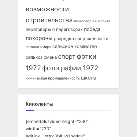
возможности
строительства
переговоры в Москве
победа
переговоры о переговорах
похороны
разрядка напряжённости
сельское хозяйство
сегодня в мире
фотки
спорт
сельхоз
смена
1972
фотографии 1972
школа
химическая промышленность
Киноленты
[embedplusvideo height="230"
width="230"
editlink="http://bit.ly/1botldu"