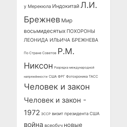
Л.И.
Индокитай
у Мерекюла
Брежнев
Мир
восьмидесятых
ПОХОРОНЫ
ЛЕОНИДА ИЛЬИЧА БРЕЖНЕВА
Р.М.
По Стране Советов
Никсон
Разрядка международной
США
ФРГ
Фотохроника ТАСС
напряжённости
Человек и закон
Человек и закон -
1972
визит президента США
ЭССР
война
новые
всеобуч