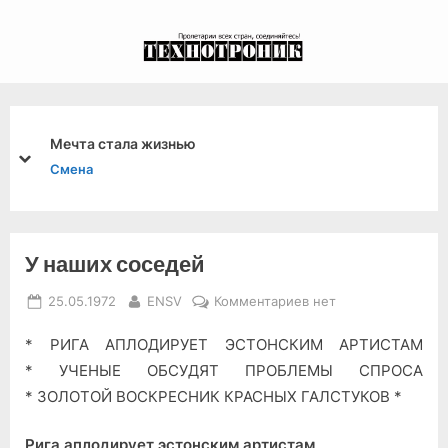
Skip
to
экспериментальный
content
канал связи из 1972
года, в 2022-й.
Мечта стала жизнью
prev
next
Смена
У наших соседей
Posted
By
к
25.05.1972
ENSV
Комментариев
нет
on
записи
* РИГА АПЛОДИРУЕТ ЭСТОНСКИМ АРТИСТАМ
У
наших
* УЧЕНЫЕ ОБСУДЯТ ПРОБЛЕМЫ СПРОСА
соседей
* ЗОЛОТОЙ ВОСКРЕСНИК КРАСНЫХ ГАЛСТУКОВ *
Рига аплодирует эстонским артистам