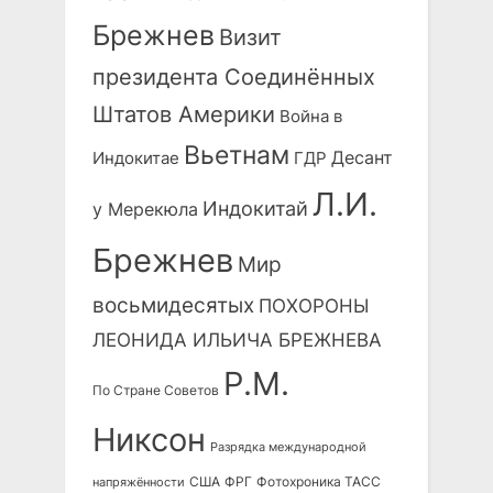
Брежнев
Визит
президента Соединённых
Штатов Америки
Война в
Вьетнам
Десант
Индокитае
ГДР
Л.И.
Индокитай
у Мерекюла
Брежнев
Мир
восьмидесятых
ПОХОРОНЫ
ЛЕОНИДА ИЛЬИЧА БРЕЖНЕВА
Р.М.
По Стране Советов
Никсон
Разрядка международной
США
ФРГ
Фотохроника ТАСС
напряжённости