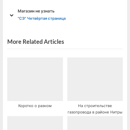
o
o
 узнать
Как и прежде в 
u
s
prev
next
ртая страница
"СЭ" Четвёртая с
s
t
P
:
o
More Related Articles
s
t
:
Коротко о разном
На строительстве
газопровода в районе Нитры