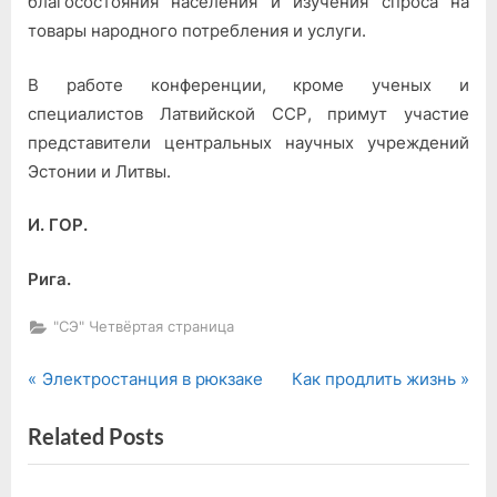
благосостояния населения и изучения спроса на
товары народного потребления и услуги.
В работе конференции, кроме ученых и
специалистов Латвийской ССР, примут участие
представители центральных научных учреждений
Эстонии и Литвы.
И. ГОР.
Рига.
"СЭ" Четвёртая страница
P
N
Навигация
Электростанция в рюкзаке
Как продлить жизнь
r
e
по
Related Posts
e
x
v
t
записям
i
P