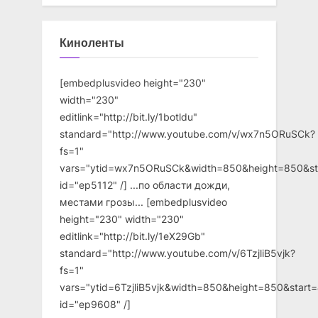
Киноленты
[embedplusvideo height="230"
width="230"
editlink="http://bit.ly/1botldu"
standard="http://www.youtube.com/v/wx7n5ORuSCk?
fs=1"
vars="ytid=wx7n5ORuSCk&width=850&height=850&st
id="ep5112" /] ...по области дожди,
местами грозы... [embedplusvideo
height="230" width="230"
editlink="http://bit.ly/1eX29Gb"
standard="http://www.youtube.com/v/6TzjliB5vjk?
fs=1"
vars="ytid=6TzjliB5vjk&width=850&height=850&star
id="ep9608" /]