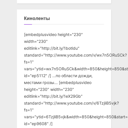
Киноленты
[embedplusvideo height="230"
width="230"
editlink="http://bit.ly/1botldu"
standard="http://www.youtube.com/v/wx7n5ORuSCk?
fs=1"
vars="ytid=wx7n5ORuSCk&width=850&height=850&st
id="ep5112" /] ...по области дожди,
местами грозы... [embedplusvideo
height="230" width="230"
editlink="http://bit.ly/1eX29Gb"
standard="http://www.youtube.com/v/6TzjliB5vjk?
fs=1"
vars="ytid=6TzjliB5vjk&width=850&height=850&star
id="ep9608" /]