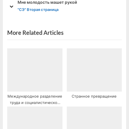
Мне молодость машет рукой
s
s
prev
next
"СЭ" Вторая страница
P
t
o
:
s
More Related Articles
t
:
Международное разделение
Странное превращение
труда и социалистическое
мировое хозяйство