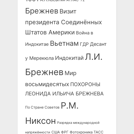
Брежнев
Визит
президента Соединённых
Штатов Америки
Война в
Вьетнам
Десант
Индокитае
ГДР
Л.И.
Индокитай
у Мерекюла
Брежнев
Мир
восьмидесятых
ПОХОРОНЫ
ЛЕОНИДА ИЛЬИЧА БРЕЖНЕВА
Р.М.
По Стране Советов
Никсон
Разрядка международной
США
ФРГ
Фотохроника ТАСС
напряжённости