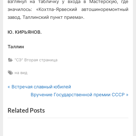
взглянул на табличку у входа в Мастерскую, где
значилось: «Кохтла-Ярвеский автошиноремонтный
завод. Таллинский пункт приема».
Ю. КИРЬЯНОВ.
Таллин
"СЭ" Вторая страница
Tags:
на вид
P
Навигация
Встречая славный юбилей
r
N
Вручение Государственной премии СССР
по
e
e
Related Posts
v
x
записям
i
t
o
P
u
o