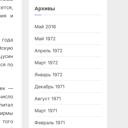
ется,
Архивы
ния и
Май 2016
Май 1972
 года
йскую
Апрель 1972
цусин
Март 1972
ся по
Январь 1972
Декабрь 1971
век —
число
Август 1971
питал
Март 1971
фирмы
 того
Февраль 1971