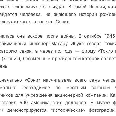
знакомая
ского «экономического чуда». В самой Японии, каж
и
айдется человека, не знающего истории рожде
незнакомая
вокружительного взлета «Сони».
чалась она вскоре после войны. В октябре 1945
приимчивый инженер Масару Ибука создал токи
раторию связи, а через полгода — фирму «Токио 
» («Сони»), бессменным президентом которой являет
ень.
оначально «Сони» насчитывала всего семь чело
мально необходимое по местным законам 
тников для учреждения акционерной компании. Ка
оставил 500 американских долларов. В музее 
и» демонстрируются «исторические» фотографии