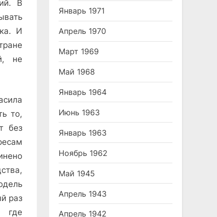
ий. В
Январь 1971
ывать
Апрель 1970
ка. И
тране
Март 1969
й, не
Май 1968
Январь 1964
сила
Июнь 1963
ь то,
т без
Январь 1963
ресам
Ноябрь 1962
инено
ства,
Май 1945
одель
Апрель 1943
ый раз
, где
Апрель 1942