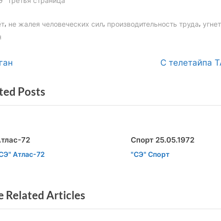
Э" Третья страница
gs:
,
,
,
ёт
не жалея человеческих сил
производительность труда
угне
я
вигация
N
ган
С телетайпа 
e
ted Posts
x
t
писям
P
o
тлас-72
Спорт 25.05.1972
s
v
t
СЭ" Атлас-72
"СЭ" Спорт
t
:
 Related Articles