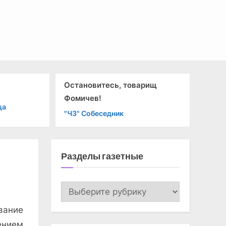
Остановитесь, товарищ
Фомичев!
ца
"ЧЗ" Собеседник
Разделы газетные
Разделы
газетные
вание
ением