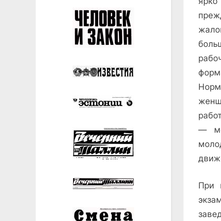
ярко
преж
жало
боль
рабо
форм
Норм
женщ
рабо
— мо
моло
движ
При 
экза
заве