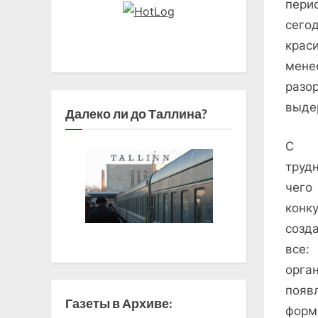
пери
сего
крас
мене
разо
выде
Далеко ли до Таллина?
С м
труд
чего
конк
созд
все:
орга
появл
Газеты в Архиве:
форм