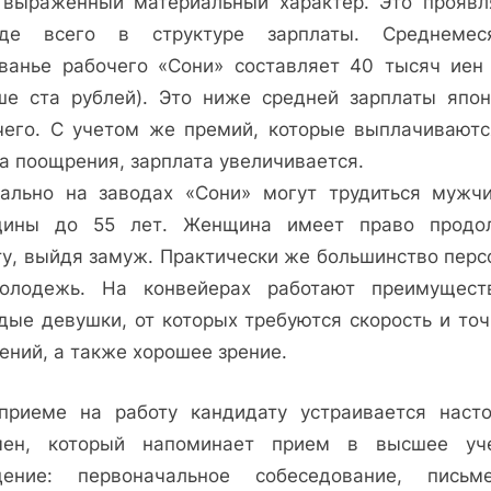
 выраженный материальный характер. Это проявл
де всего в структуре зарплаты. Среднемес
ванье рабочего «Сони» составляет 40 тысяч иен 
ше ста рублей). Это ниже средней зарплаты япон
чего. С учетом же премий, которые выплачиваютс
а поощрения, зарплата увеличивается.
ально на заводах «Сони» могут трудиться мужч
ины до 55 лет. Женщина имеет право продо
ту, выйдя замуж. Практически же большинство перс
лодежь. На конвейерах работают преимущест
дые девушки, от которых требуются скорость и точ
ений, а также хорошее зрение.
приеме на работу кандидату устраивается наст
мен, который напоминает прием в высшее уч
дение: первоначальное собеседование, письм