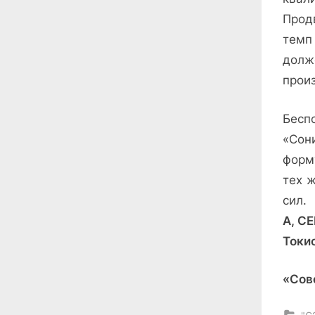
Прод
темп
долж
прои
Бесп
«Сон
форм
тех 
сил.
А, СЕ
Токи
«Сов