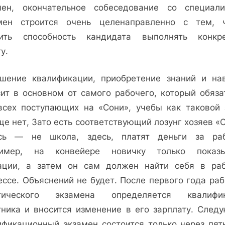
мен, окончательное собеседование со специали
мен строится очень целенаправленно с тем, 
ить способность кандидата выполнять конкр
у.
шение квалификации, приобретение знаний и на
сит в основном от самого рабочего, который обяза
всех поступающих на «Сони», учебы как таковой 
е нет, Зато есть соответствующий лозунг хозяев «
сь — не школа, здесь, платят деньги за раб
имер, на конвейере новичку только показ
ации, а затем он сам должен найти себя в ра
ессе. Объяснений не будет. После первого года раб
тического экзамена определяется квалифи
тника и вносится изменение в его зарплату. След
ификационный экзамен состоится только через пять