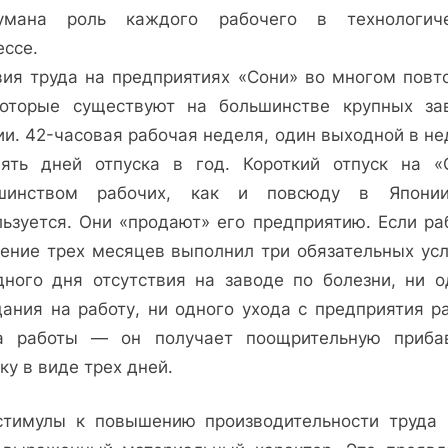
умана роль каждого рабочего в технологич
ессе.
вия труда на предприятиях «Сони» во многом повт
которые существуют на большинстве крупных за
ии. 42-часовая рабочая неделя, один выходной в не
пять дней отпуска в год. Короткий отпуск на «
шинством рабочих, как и повсюду в Япони
льзуется. Они «продают» его предприятию. Если ра
чение трех месяцев выполнил три обязательных усл
дного дня отсутствия на заводе по болезни, ни о
дания на работу, ни одного ухода с предприятия р
а работы — он получает поощрительную приба
ку в виде трех дней.
стимулы к повышению производительности труда 