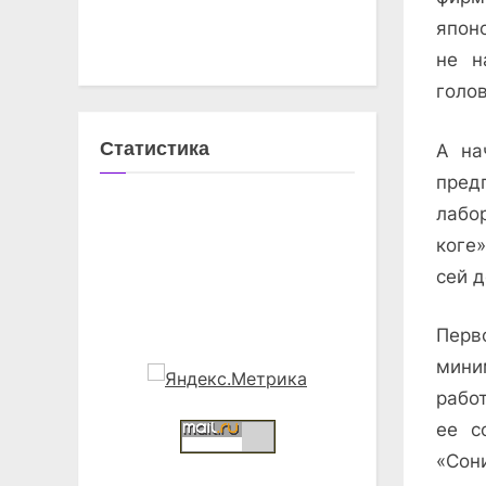
япон
не н
голо
Статистика
А на
пред
лабо
коге
сей д
Перв
мини
рабо
ее с
«Сон