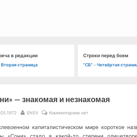
льный канал связи из 1972 года, в 2022-й.
реча в редакции
Строки перед боем
 Вторая страница
"СБ" - Четвёртая страни
ни» — знакомая и незнакомая
sted
By
к
.05.1972
ENSV
Комментариев
нет
записи
слевоенном капиталистическом мире короткое наз
«Сони»
—
ы «Сони» стадо в какой-то степени олицетвор