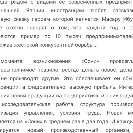
ода рядом с видами ее современных предприят
дняшней Японии иностранцам любят рассказ
ивую сказку героем которой является Масару Ибу
е охотно говорят о том, что каждый год в с
ряются пример по 10 тысяч предпринимателе
ржав жестокой конкурентной борьбы…
омента возникновения «Сони» провозгла
новыполнимое правило: всегда делать новое, делат
 не производят другие. Это обеспечивает ей сбы
уренции, а следовательно, высокую прибыль. Инте
ания новой продукции на предприятиях «Сони» подч
 исследовательская работа, структура производ
низация управления, условия труда. Новая м
яется на «Сони» в среднем раз в два года. И кажд
ируется новый производственный организм