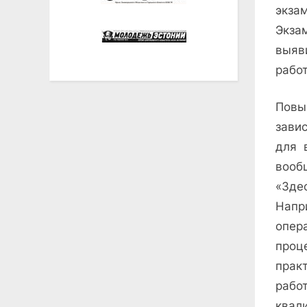
экза
Экза
выяв
работ
Повы
зави
для 
вообщ
«Зде
Напр
опер
проц
прак
рабо
квал