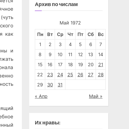
яется
Архив по числам
ячное
(чуть
Май 1972
ского
я как
Пн
Вт
Ср
Чт
Пт
Сб
Вс
1
2
3
4
5
6
7
ины и
8
9
10
11
12
13
14
лжать
15
16
17
18
19
20
21
онала
22
23
24
25
26
27
28
венно
ность
29
30
31
« Апр
Май »
оящий
ебное
Их нравы:
енный