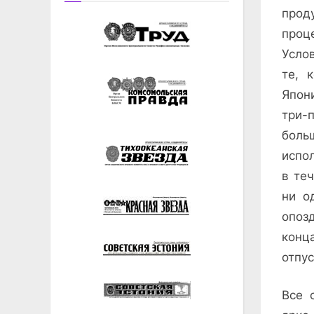
прод
проц
Усло
те, 
Япон
три-
боль
испо
в те
ни о
опоз
конц
отпус
Все 