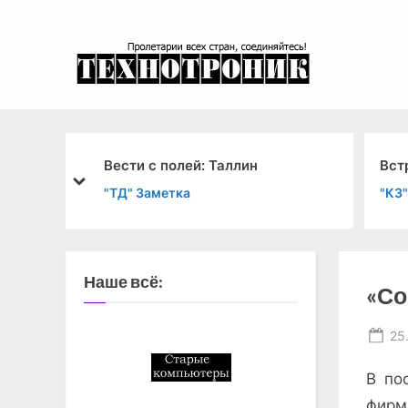
Skip
to
content
эксперимента
ветско-
Вести с полей: Таллин
Вст
prev
next
"ТД" Заметка
"КЗ"
а
Наше всё:
«Со
Po
25
on
В по
фирм