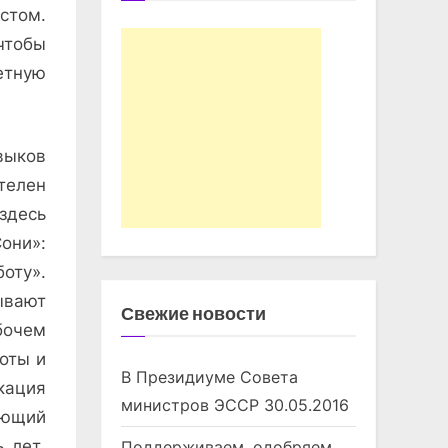
стом.
чтобы
етную
выков
телен
здесь
Сони»:
оту».
ывают
Свежие новости
бочем
оты и
В Президиуме Совета
кация
министров ЭССР
30.05.2016
ующий
 лет.
Поддерживаем, одобряем