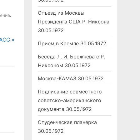
Отъезд из Москвы
,
тение
Президента США Р. Никсона
30.05.1972
ТАСС
Прием в Кремле
30.05.1972
Беседа Л. И. Брежнева с Р.
Никсоном
30.05.1972
Москва-КАМАЗ
30.05.1972
Заявлен протест
Спорт 28.0
Подписание совместного
"СЭ" Третья страница
"СЭ" Спорт
советско-американского
документа
30.05.1972
Студенческая планерка
30.05.1972