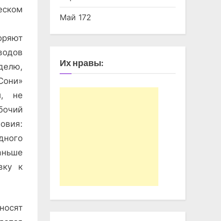
еском
Май 172
оряют
водов
Их нравы:
делю,
Сони»
и, не
бочий
овия:
дного
аньше
вку к
носят