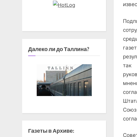
изве
Подп
сотр
сред
газе
Далеко ли до Таллина?
резу
так
руко
мнен
согл
Штат
Сою
согл
Газеты в Архиве:
Сове