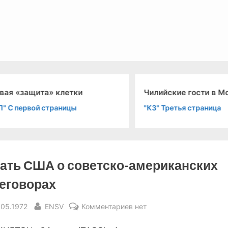
льный канал связи из 1972 года, в 2022-й.
ая «защита» клетки
Чилийские гости в Мо
" С первой страницы
"КЗ" Третья страница
ать США о советско-американских
еговорах
sted
By
к
.05.1972
ENSV
Комментариев
нет
записи