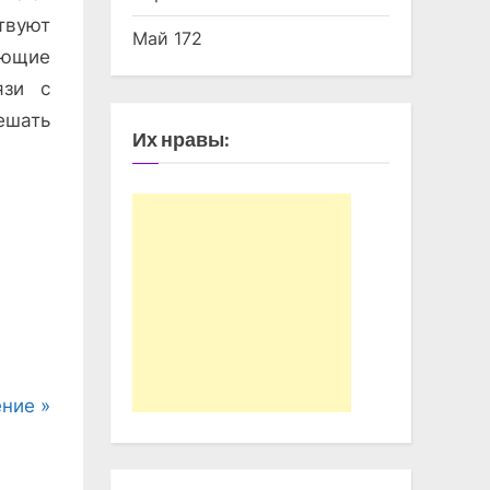
твуют
Май 172
яющие
язи с
ешать
Их нравы:
ение