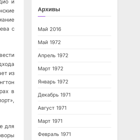
дио и
Архивы
нские
мание
ева с
Май 2016
Май 1972
вести
Апрель 1972
дхода
Март 1972
ает из
Январь 1972
нгтон
рах в
Декабрь 1971
орт»,
Август 1971
Март 1971
е для
Февраль 1971
оворы