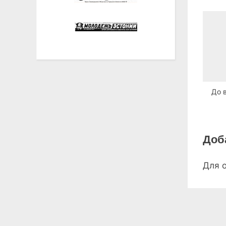
До 
Доб
Для 