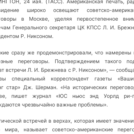
НГТОН, 24 иая. (ТАСС). Американская печать, ра
Печать
США
видение широко освещают советско-америка
о
говоры в Москве, уделяя первостепенное вни
советско-
ечам Генерального секретаря ЦК КПСС Л. И. Брежн
американских
идентом Р. Никсоном.
переговорах
ские сразу же продемонстрировали, что намерены 
езные переговоры. Подтверждением такого по
т встречи Л. И. Брежнева с Р. Никсоном», — сообщ
вы специальный корреспондент газеты «Ваши
нг стар» Дж. Шерман. «На исторических перегово
ве, пишет журнал «ЮС ньюс энд Уорлд ри-п
ждаются чрезвычайно важные проблемы».
тической встречей в верхах, которая имеет значени
о мира, называет советско-американские перег