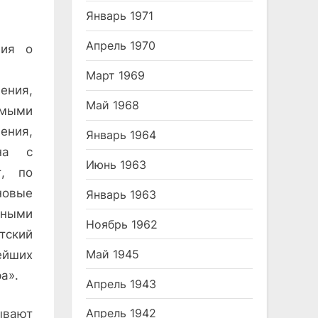
Январь 1971
Апрель 1970
ния о
Март 1969
ения,
Май 1968
имыми
ения,
Январь 1964
на с
Июнь 1963
т, по
новые
Январь 1963
нными
Ноябрь 1962
тский
Май 1945
йших
а».
Апрель 1943
Апрель 1942
ывают