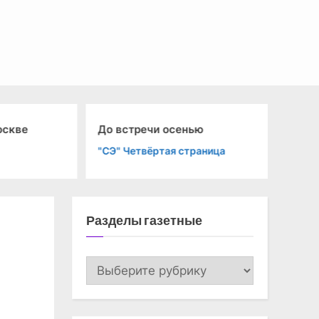
скве
До встречи осенью
Пл
"СЭ" Четвёртая страница
"К
Разделы газетные
Разделы
газетные