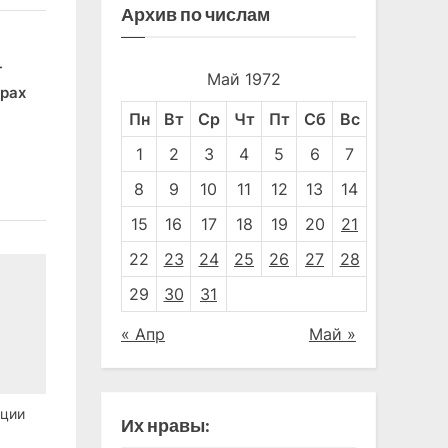
Архив по числам
-
Май 1972
Советы туристу
Спорт 26.9
рах
"СЭ" Четвёртая страница
"СЭ" Спорт
Пн
Вт
Ср
Чт
Пт
Сб
Вс
1
2
3
4
5
6
7
8
9
10
11
12
13
14
15
16
17
18
19
20
21
22
23
24
25
26
27
28
29
30
31
« Апр
Май »
ации
Их нравы: