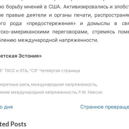
ую борьбу мнений в США. Активизировались и злобс
не правые деятели и органы печати, распростран
ого рода «предостережения» и домыслы в св
тско-американскими переговорами, стремясь пом
блению международной напряженности.
етская Эстония»
,
Э" ТАСС и ЭТА
"СЭ" Четвёртая страница
gs:
,
,
нкретные шаги
международная напряженность
,
ление международной напряженности
Р.М. Никсон
вигация
N
о дня
Странное превращ
e
ted Posts
x