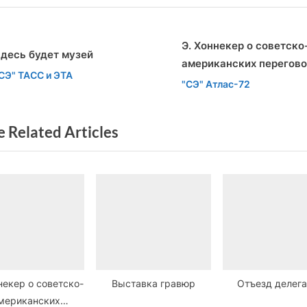
t
писям
P
Э. Хоннекер о советско
o
десь будет музей
американских перегово
s
v
t
СЭ" ТАСС и ЭТА
"СЭ" Атлас-72
t
:
 Related Articles
некер о советско-
Выставка гравюр
Отъезд делег
мериканских