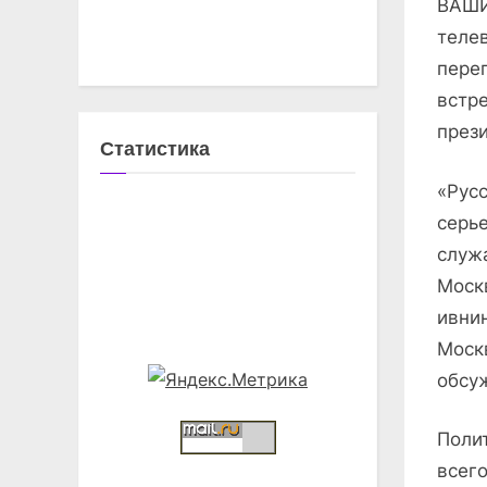
ВАШИ
теле
пере
встр
през
Статистика
«Рус
серь
служа
Моск
ивни
Моск
обсу
Поли
всег