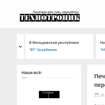
Skip
to
content
эксперимента
 это?
В Мальдивской республике
Нов
prev
next
й
"ВТ" За рубежом
"КП
Наше всё:
Печ
пер
Po
25
on