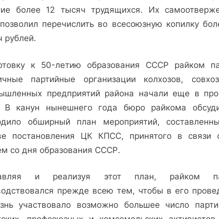
тие более 12 тысяч трудящихся. Их самоотверж
 позволил перечислить во всесоюзную копилку бол
ч рублей.
отовку к 50-летию образования СССР райком па
ичные партийные организации колхозов, совхо
ышленных предприятий района начали еще в пр
. В канун нынешнего года бюро райкома обсуд
рдило обширный план мероприятий, составленн
ве постановления ЦК КПСС, принятого в связи 
ем со дня образования СССР.
тавляя и реализуя этот план, райком па
водствовался прежде всею тем, чтобы в его прове
знь участвовало возможно большее число парти