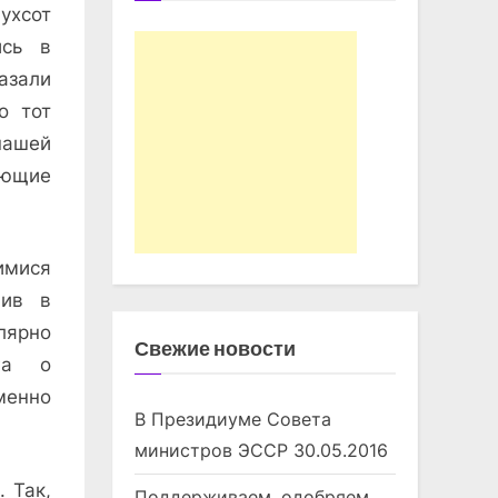
ухсот
ись в
азали
о тот
нашей
ающие
имися
пив в
лярно
Свежие новости
га о
менно
В Президиуме Совета
министров ЭССР
30.05.2016
 Так,
Поддерживаем, одобряем