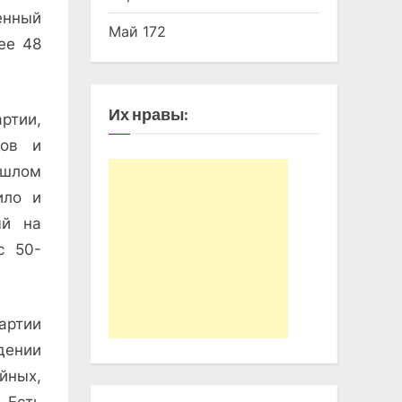
енный
Май 172
ее 48
Их нравы:
ртии,
зов и
ошлом
ило и
ый на
с 50-
ртии
дении
йных,