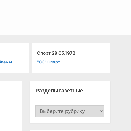
Спорт 28.05.1972
До
облемы
"СЭ" Спорт
"К
Разделы газетные
Разделы
газетные