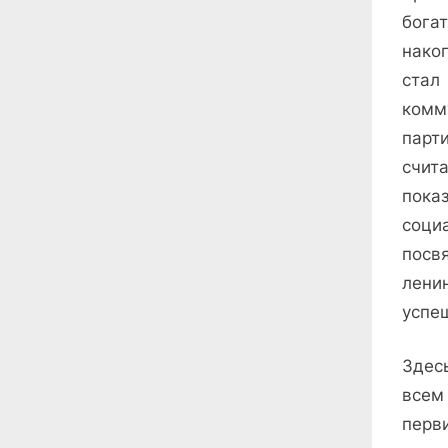
бога
нако
стал
комм
парти
счит
пока
соци
посв
лени
успе
Здес
всем
перв