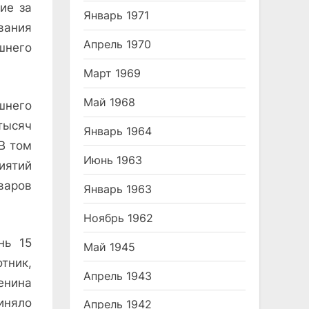
ие за
Январь 1971
вания
Апрель 1970
шнего
Март 1969
Май 1968
шнего
тысяч
Январь 1964
В том
Июнь 1963
иятий
варов
Январь 1963
Ноябрь 1962
нь 15
Май 1945
тник,
Апрель 1943
енина
иняло
Апрель 1942