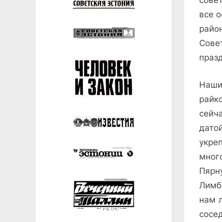
сове
все о
райо
Сове
праз
Наши
райк
сейч
дат
укре
мног
Пярн
Лимб
нам 
сосе