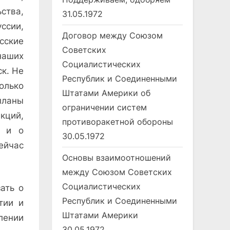
ства,
31.05.1972
ссии,
Договор между Союзом
сские
Советских
наших
Социалистических
ск. Не
Республик и Соединенными
олько
Штатами Америки об
планы
ограничении систем
кций,
противоракетной обороны
ь и о
30.05.1972
ейчас
Основы взаимоотношений
между Союзом Советских
Социалистических
ать о
Республик и Соединенными
тии и
Штатами Америки
лении
30.05.1972