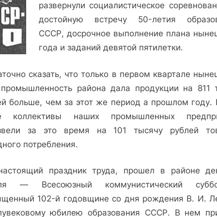
развернули социалистическое соревнован
достойную встречу 50-летия образо
СССР, досрочное выполнение плана ныне
года и заданий девятой пятилетки.
аточно сказать, что только в первом квартале ныне
 промышленность района дала продукции на 811 
ей больше, чем за этот же период а прошлом году. 
е коллективы наших промышленных предпр
звели за это время на 101 тысячу рублей то
дного потребления.
настоящий праздник труда, прошел в районе де
ля — Всесоюзный коммунистический суббо
ященный 102-й годовщине со дня рождения В. И. Л
лувековому юбилею образования СССР. В нем пр