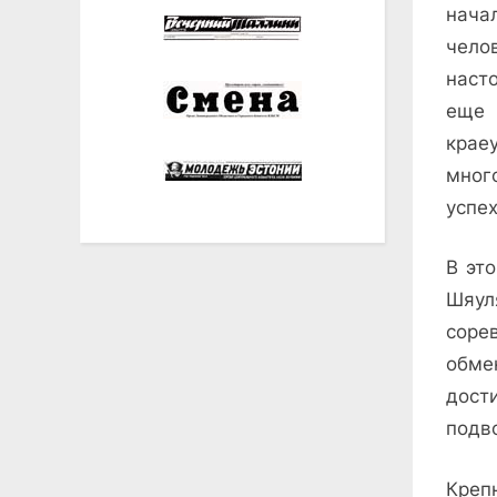
нача
чело
наст
еще 
крае
мног
успех
В эт
Шяул
соре
обм
дост
подв
Креп