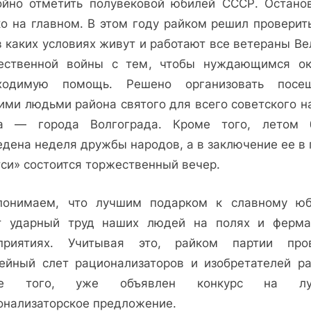
ойно отметить полувековой юбилей СССР. Остано
ко на главном. В этом году райком решил проверит
в каких условиях живут и работают все ветераны В
ественной войны с тем, чтобы нуждающимся ок
ходимую помощь. Решено организовать посе
ими людьми района святого для всего советского н
а — города Волгограда. Кроме того, летом 
едена неделя дружбы народов, а в заключение ее в 
тси» состоится торжественный вечер.
онимаем, что лучшим подарком к славному ю
т ударный труд наших людей на полях и ферма
приятиях. Учитывая это, райком партии про
ейный слет рационализаторов и изобретателей ра
ме того, уже объявлен конкурс на лу
онализаторское предложение.