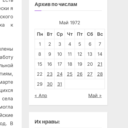
 Есть
Архив по числам
ески я
ского
Май 1972
вка к
Пн
Вт
Ср
Чт
Пт
Сб
Вс
1
2
3
4
5
6
7
члены
8
9
10
11
12
13
14
аботу
15
16
17
18
19
20
21
льной
иям,
22
23
24
25
26
27
28
марте
29
30
31
щихся
« Апр
Май »
 села
могла
йские
Их нравы:
од. В