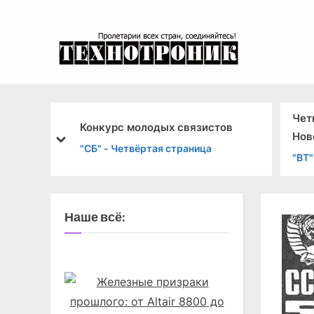
Skip
to
content
эксперимента
Чет
Конкурс молодых связистов
Нов
prev
next
"СБ" - Четвёртая страница
"ВТ
Наше всё: