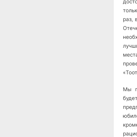
дост
толь
раз, 
Отеч
необ
лучш
мест
пров
«Тоо
Мы п
буде
пред
юбил
кро
раци