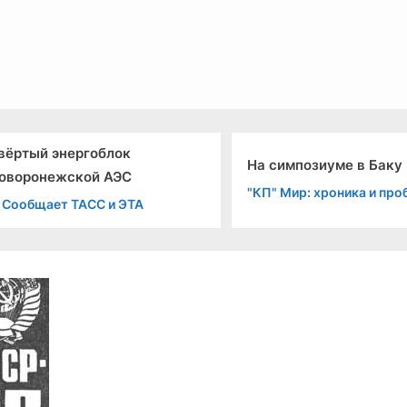
льный канал связи из 1972 года, в 2022-й.
вёртый энергоблок
На симпозиуме в Баку
оворонежской АЭС
"КП" Мир: хроника и пр
" Сообщает ТАСС и ЭТА