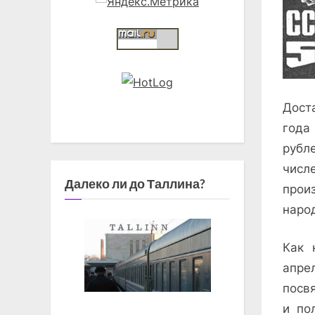
Дост
года
рубл
числ
Далеко ли до Таллина?
прои
наро
Как 
апре
посв
и по