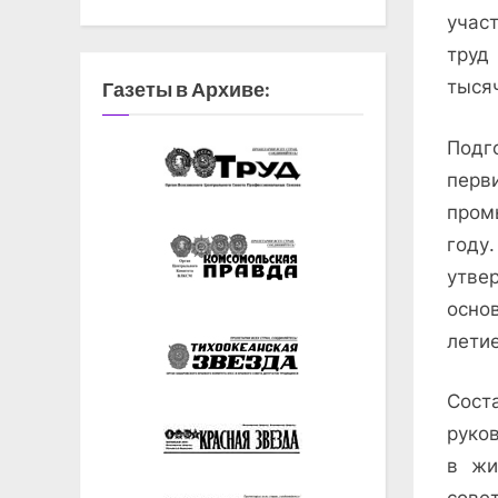
учас
труд
тыся
Газеты в Архиве:
Подг
перв
пром
году
утве
осно
лети
Сос
руко
в жи