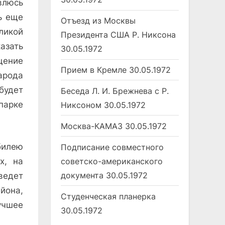
влюсь
ь еще
Отъезд из Москвы
еликой
Президента США Р. Никсона
азать
30.05.1972
щение
Прием в Кремле
30.05.1972
арода
будет
Беседа Л. И. Брежнева с Р.
парке
Никсоном
30.05.1972
Москва-КАМАЗ
30.05.1972
билею
Подписание совместного
советско-американского
х, на
документа
30.05.1972
ведет
йона,
Студенческая планерка
чшее
30.05.1972