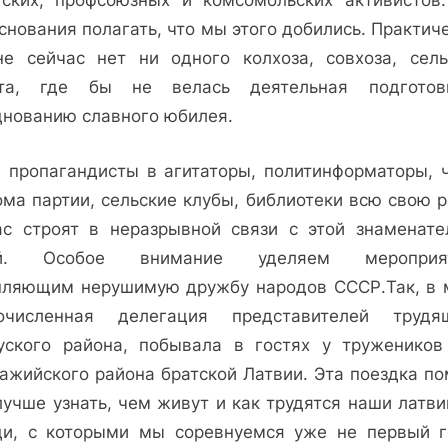
тских, профсоюзных и комсомольских активистов.
снования полагать, что мы этого добились. Практич
не сейчас нет ни одного колхоза, совхоза, сель
та, где бы не велась деятельная подгото
днованию славного юбилея.
 пропагандисты в агитаторы, политинформаторы, 
ома партии, сельские клубы, библиотеки всю свою р
ас строят в неразрывной связи с этой знаменате
ой. Особое внимание уделяем мероприят
пляющим нерушимую дружбу народов СССР.Так, в 
очисленная делегация представителей трудя
уского района, побывала в гостях у тружеников
ажийского района братской Латвии. Эта поездка по
лучше узнать, чем живут и как трудятся наши латви
ди, с которыми мы соревнуемся уже не первый г