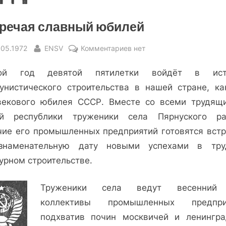
речая славный юбилей
sted
By
к
.05.1972
ENSV
Комментариев
нет
записи
рой год девятой пятилетки войдёт в ист
Встречая
славный
унистического строительства в нашей стране, ка
юбилей
векового юбилея СССР. Вместе со всеми трудящ
й республики труженики села Пярнуского ра
чие его промышленных предприятий готовятся встр
знаменательную дату новыми успехами в тр
урном строительстве.
Труженики села ведут весенний 
коллективы промышленных предприя
подхватив почин москвичей и ленингра