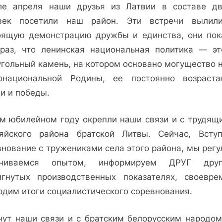
ле апреля наши друзья из Латвии в составе дв
век посетили наш район. Эти встречи вылил
оящую демонстрацию дружбы и единства, они пок
раз, что ленинская национальная политика — эт
угольный камень, на котором основано могущество 
онациональной Родины, ее постоянно возраст
и и победы.
ом юбилейном году окрепли наши связи и с трудящ
яйского района братской Литвы. Сейчас, Всту
внование с тружениками села этого района, мы регу
ениваемся опытом, информируем ДРУГ дру
игнутых производственных показателях, своевре
одим итоги социалистического соревнования.
нут наши связи и с братским белорусским народом.