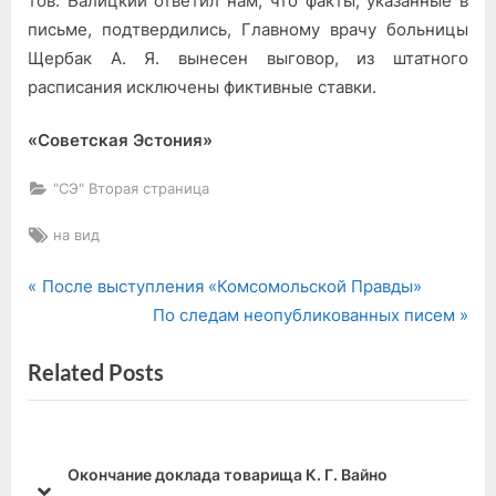
тов. Балицкий ответил нам, что факты, указанные в
письме, подтвердились, Главному врачу больницы
Щербак А. Я. вынесен выговор, из штатного
расписания исключены фиктивные ставки.
«Советская Эстония»
"СЭ" Вторая страница
Tags:
на вид
P
Навигация
После выступления «Комсомольской Правды»
r
N
По следам неопубликованных писем
по
e
e
Related Posts
v
x
записям
i
t
o
P
u
o
Окончание доклада товарища К. Г. Вайно
s
s