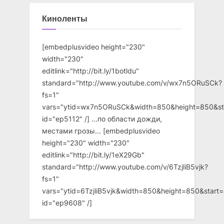
Киноленты
[embedplusvideo height="230"
width="230"
editlink="http://bit.ly/1botldu"
standard="http://www.youtube.com/v/wx7n5ORuSCk?
fs=1"
vars="ytid=wx7n5ORuSCk&width=850&height=850&st
id="ep5112" /] ...по области дожди,
местами грозы... [embedplusvideo
height="230" width="230"
editlink="http://bit.ly/1eX29Gb"
standard="http://www.youtube.com/v/6TzjliB5vjk?
fs=1"
vars="ytid=6TzjliB5vjk&width=850&height=850&star
id="ep9608" /]