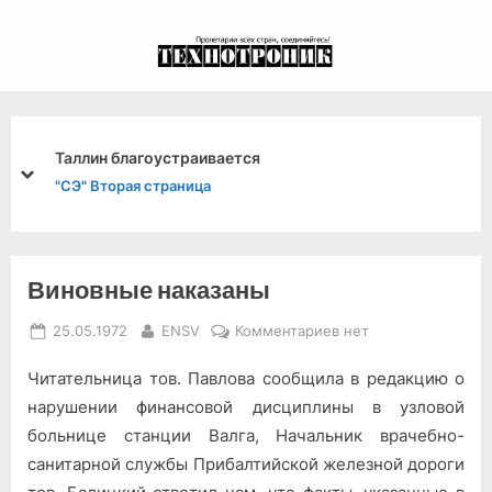
Skip
to
экспериментальный
content
канал связи из 1972
года, в 2022-й.
Сланец в счет июня
prev
next
"СЭ" Первая страница
Виновные наказаны
Posted
By
к
25.05.1972
ENSV
Комментариев
нет
on
записи
Читательница тов. Павлова сообщила в редакцию о
Виновные
наказаны
нарушении финансовой дисциплины в узловой
больнице станции Валга, Начальник врачебно-
санитарной службы Прибалтийской железной дороги