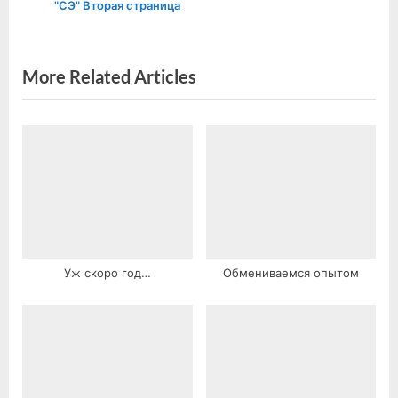
prev
next
"СЭ" Вторая страница
P
t
o
:
s
More Related Articles
t
:
Уж скоро год…
Обмениваемся опытом