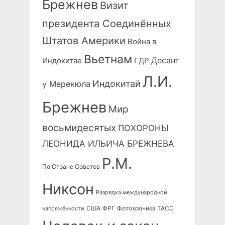
Брежнев
Визит
президента Соединённых
Штатов Америки
Война в
Вьетнам
Десант
Индокитае
ГДР
Л.И.
Индокитай
у Мерекюла
Брежнев
Мир
восьмидесятых
ПОХОРОНЫ
ЛЕОНИДА ИЛЬИЧА БРЕЖНЕВА
Р.М.
По Стране Советов
Никсон
Разрядка международной
США
ФРГ
Фотохроника ТАСС
напряжённости