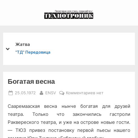
Skip
to
экспериментальный
content
канал связи из 1972
года, в 2022-й.
Ситуация на дорогах
prev
next
"ВТ" Третья страница
Богатая весна
Posted
By
к
25.05.1972
ENSV
Комментариев
нет
on
записи
Сааремааская весна нынче богатая для друзей
Богатая
весна
театра. Только что закончились гастроли
Раквереского театра, и уже на острове новые гости.
— ТЮЗ привез постановку первой пьесы нашего