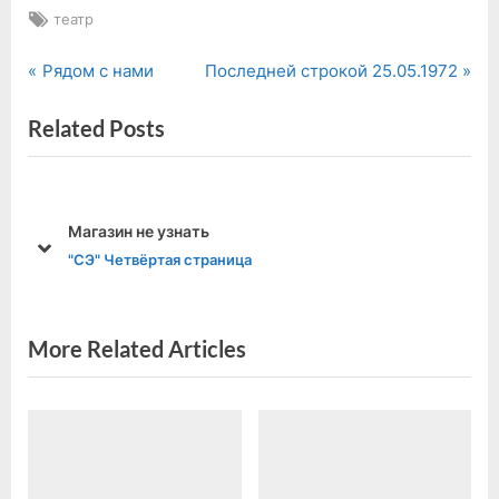
Tags:
театр
P
N
Навигация
Рядом с нами
Последней строкой 25.05.1972
r
e
по
Related Posts
e
x
v
t
записям
i
P
o
o
Магазин не узнать
u
s
prev
next
"СЭ" Четвёртая страница
s
t
P
:
o
More Related Articles
s
t
: