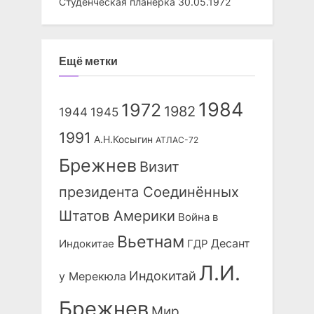
Студенческая планерка
30.05.1972
Ещё метки
1984
1972
1982
1944
1945
1991
А.Н.Косыгин
АТЛАС-72
Брежнев
Визит
президента Соединённых
Штатов Америки
Война в
Вьетнам
Десант
Индокитае
ГДР
Л.И.
Индокитай
у Мерекюла
Брежнев
Мир