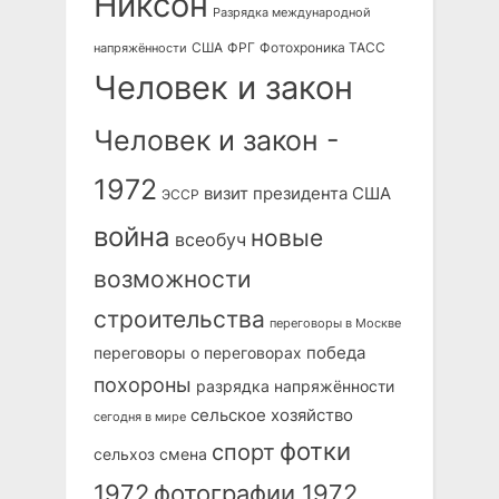
Никсон
Разрядка международной
США
ФРГ
Фотохроника ТАСС
напряжённости
Человек и закон
Человек и закон -
1972
визит президента США
ЭССР
война
новые
всеобуч
возможности
строительства
переговоры в Москве
победа
переговоры о переговорах
похороны
разрядка напряжённости
сельское хозяйство
сегодня в мире
фотки
спорт
сельхоз
смена
1972
фотографии 1972