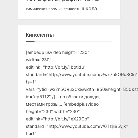
школа
химическая промышленность
Киноленты
[embedplusvideo height="230"
width="230"
editlink="http://bit.ly/1botldu"
standard="http://www.youtube.com/v/wx7n5ORuSCk?
fs=1"
vars="ytid=wx7n5ORuSCk&width=850&height=850&st
id="ep5112" /] ...по области дожди,
местами грозы... [embedplusvideo
height="230" width="230"
editlink="http://bit.ly/1eX29Gb"
standard="http://www.youtube.com/v/6TzjliB5vjk?
fs=1"