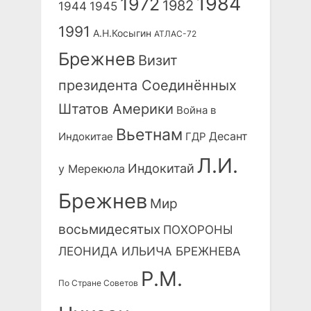
1984
1972
1982
1944
1945
1991
А.Н.Косыгин
АТЛАС-72
Брежнев
Визит
президента Соединённых
Штатов Америки
Война в
Вьетнам
Десант
Индокитае
ГДР
Л.И.
Индокитай
у Мерекюла
Брежнев
Мир
восьмидесятых
ПОХОРОНЫ
ЛЕОНИДА ИЛЬИЧА БРЕЖНЕВА
Р.М.
По Стране Советов