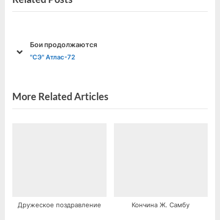
v
t
записям
i
P
o
o
Бои продолжаются
u
s
prev
next
"СЭ" Атлас-72
s
t
P
:
o
More Related Articles
s
t
:
Дружеское поздравление
Кончина Ж. Самбу