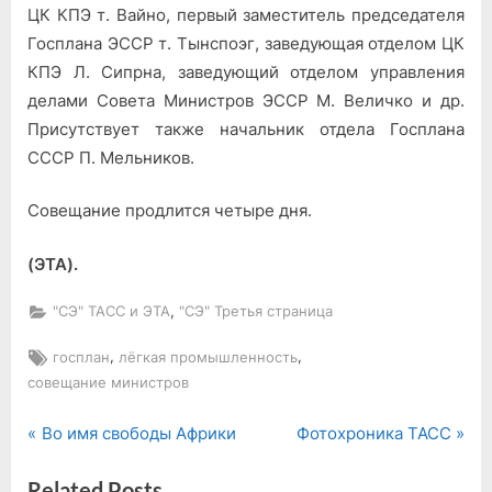
ЦК КПЭ т. Вайно, первый заместитель председателя
Госплана ЭССР т. Тынспоэг, заведующая отделом ЦК
КПЭ Л. Сипрна, заведующий отделом управления
делами Совета Министров ЭССР М. Величко и др.
Присутствует также начальник отдела Госплана
СССР П. Мельников.
Совещание продлится четыре дня.
(ЭТА).
,
"СЭ" ТАСС и ЭТА
"СЭ" Третья страница
Tags:
,
,
госплан
лёгкая промышленность
совещание министров
P
N
Навигация
Во имя свободы Африки
Фотохроника ТАСС
r
e
по
Related Posts
e
x