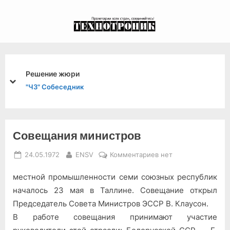
Skip
to
экспериментальный
content
канал связи из 1972
года, в 2022-й.
Решение жюри
prev
next
"ЧЗ" Собеседник
Совещания министров
Posted
By
к
24.05.1972
ENSV
Комментариев
нет
on
записи
местной промышленности семи союзных республик
Совещания
министров
началось 23 мая в Таллине. Совещание открыл
Председатель Совета Министров ЭССР В. Клаусон.
В работе совещания принимают участие