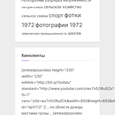
разрядка напряжённости
сельское хозяйство
сегодня в мире
фотки
спорт
сельхоз
смена
1972
фотографии 1972
школа
химическая промышленность
Киноленты
[embedplusvideo height="230"
width="230"
editlink="http://bit.ly/1botldu"
standard="http://www.youtube.com/v/wx7n5ORuSCk?
fs=1"
vars="ytid=wx7n5ORuSCk&width=850&height=850&st
id="ep5112" /] ...по области дожди,
местами грозы... [embedplusvideo