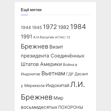
Ещё метки
1984
1972
1982
1944
1945
1991
А.Н.Косыгин
АТЛАС-72
Брежнев
Визит
президента Соединённых
Штатов Америки
Война в
Вьетнам
Десант
Индокитае
ГДР
Л.И.
Индокитай
у Мерекюла
Брежнев
Мир
восьмидесятых
ПОХОРОНЫ