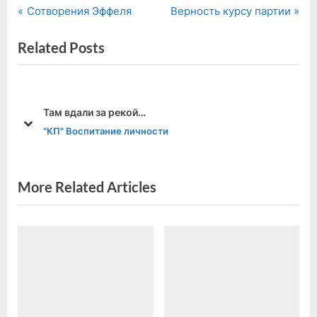
P
N
Навигация
Сотворения Эффеля
Верность курсу партии
r
e
по
Related Posts
e
x
v
t
записям
i
P
o
o
Там вдали за рекой…
u
s
prev
next
"КП" Воспитание личности
s
t
P
:
o
More Related Articles
s
t
: