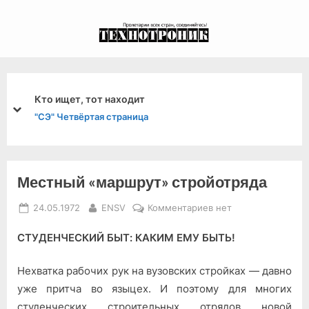
Skip
to
экспериментальный
content
канал связи из 1972
года, в 2022-й.
Отдых в родном крае
prev
next
"ТД" Репортаж
Местный «маршрут» стройотряда
Posted
By
к
24.05.1972
ENSV
Комментариев
нет
on
записи
СТУДЕНЧЕСКИЙ БЫТ: КАКИМ ЕМУ БЫТЬ!
Местный
«маршрут»
стройотряда
Нехватка рабочих рук на вузовских стройках — давно
уже притча во языцех. И поэтому для многих
студенческих строительных отрядов новой