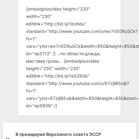
[embedplusvideo height="230"
width="230"
editlink="http://bit.ly/1botldu"
standard="http://www.youtube.com/v/wx7n5ORuSCk?
fs=1"
vars="ytid=wx7n5ORuSCk&width=850&height=850&st
id="ep5112" /] ...по области дожди,
местами грозы... [embedplusvideo
height="230" width="230"
editlink="http://bit.ly/1eX29Gb"
standard="http://www.youtube.com/v/6TzjliB5vjk?
fs=1"
vars="ytid=6TzjliB5vjk&width=850&height=850&star
id="ep9608" /]
Р
Учение и труд — Родине!