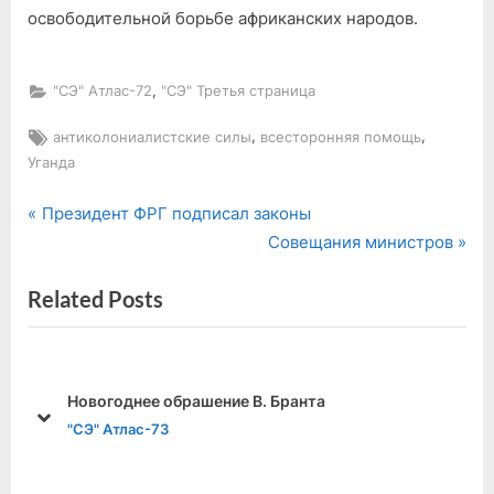
освободительной борьбе африканских народов.
,
"СЭ" Атлас-72
"СЭ" Третья страница
Tags:
,
,
антиколониалистские силы
всесторонняя помощь
Уганда
P
Навигация
Президент ФРГ подписал законы
r
N
Совещания министров
по
e
e
Related Posts
v
x
записям
i
t
o
P
u
o
Новогоднее обрашение В. Бранта
s
s
prev
next
"СЭ" Атлас-73
P
t
o
: