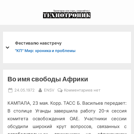
Skip
to
экспериментальный
content
канал связи из 1972
года, в 2022-й.
И друга чувствуем плечо
prev
next
"КП" Воспитание личности
Во имя свободы Африки
Posted
By
к
24.05.1972
ENSV
Комментариев
нет
on
записи
КАМПАЛА, 23 мая. Корр. ТАСС Б. Васильев передает:
Во
имя
В столице Уганды завершила работу 20-я сессия
свободы
комитета освобождения ОАЕ. Участники сессии
Африки
обсудили широкий крут вопросов, связанных с