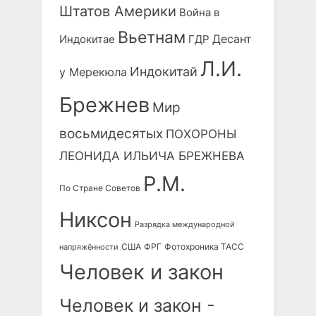
Штатов Америки
Война в
Вьетнам
Десант
Индокитае
ГДР
Л.И.
Индокитай
у Мерекюла
Брежнев
Мир
восьмидесятых
ПОХОРОНЫ
ЛЕОНИДА ИЛЬИЧА БРЕЖНЕВА
Р.М.
По Стране Советов
Никсон
Разрядка международной
США
ФРГ
Фотохроника ТАСС
напряжённости
Человек и закон
Человек и закон -