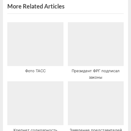
s
More Related Articles
t
:
Фото ТАСС
Президент ФРГ подписал
законы
Крепнет солидарность
Заявление представителей