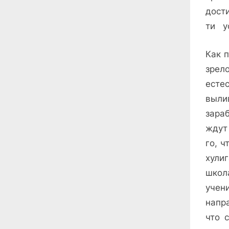
дост
ти у
Как п
зрел
есте
выл
зараб
ждут 
го, ч
хули
школ
учен
напр
что с