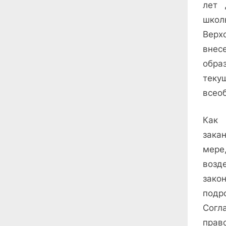
лет 
школ
Верх
вне
обра
теку
всео
Как 
закан
мере
возд
зако
подро
Согл
прав