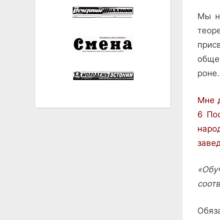
Мы н
теоре
прис
об­щ
роне.
Мне д
6 По
наро
заве
«Об
соот
Обяза