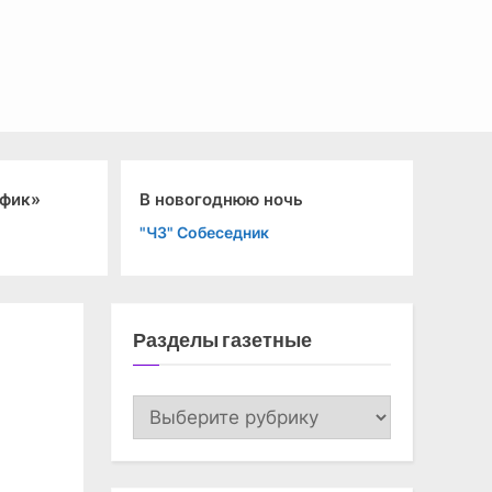
афик»
В новогоднюю ночь
Го
"ЧЗ" Собеседник
"К
Разделы газетные
Разделы
газетные