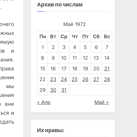
Архив по числам
.
Май 1972
очего
ожных
Пн
Вт
Ср
Чт
Пт
Сб
Вс
рямую
1
2
3
4
5
6
7
дов и
8
9
10
11
12
13
14
ания.
права
15
16
17
18
19
20
21
нии
22
23
24
25
26
27
28
, мы
29
30
31
шения
« Апр
Май »
ы вне
ься и
сдать
Их нравы: