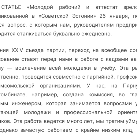
школу…
АТЬЕ «Молодой рабочий и аттестат зрело
ликованной в «Советской Эстонии» 26 января, п
ся вопрос, с кото­рым нам, руководителям предпри
одится сталкиваться буквально ежедневно.
ния XXIV съезда пар­тии, переход на всеобщее ср
зование ставят перед нами в работе с кад­рами в
чу — во­влечение всей молодежи в учебу. Эта ра
твен­но, проводится совместно с партийной, профс
мсомольской организаци­ями. У нас, на Пярн
комбинате, например, создана комиссия, во гл
ным инженером, кото­рая занимается вопросами 
тающей молоде­жи и профессиональной ориент
ков. Эта работа ведется много лет, мы тратим уйм
 однако зачастую рабо­таем с крайне низким кпд, 