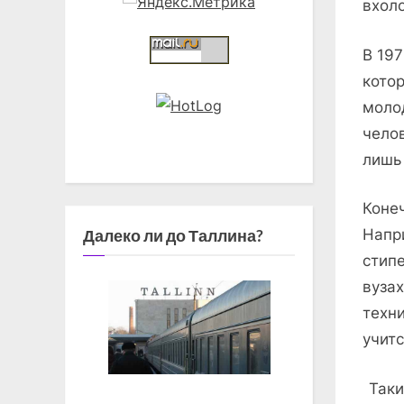
вхол
В 19
кото
моло
челов
лишь 
Коне
Далеко ли до Таллина?
Напр
стип
вуза
техни
учитс
Таки