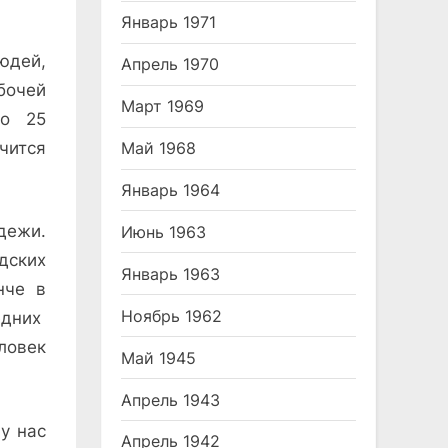
Январь 1971
юдей,
Апрель 1970
бочей
Март 1969
ко 25
учится
Май 1968
Январь 1964
е­жи.
Июнь 1963
дских
Январь 1963
нче в
Ноябрь 1962
едних
еловек
Май 1945
Апрель 1943
у нас
Апрель 1942