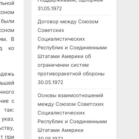
льной
31.05.1972
коном
 были
Договор между Союзом
сном
Советских
Социалистических
им. В
Республик и Соединенными
од ко
Штатами Америки об
ограничении систем
противоракетной обороны
одежь
30.05.1972
ольшей
нного
Основы взаимоотношений
чие с
между Союзом Советских
 так:
Социалистических
 указ.
Республик и Соединенными
ству,
Штатами Америки
т при
30.05.1972