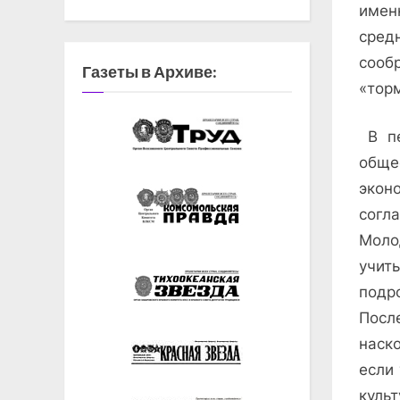
имен
сред
сооб
Газеты в Архиве:
«тор
В пе
обще
экон
согл
Моло
учит
подро
После
на­с
если 
куль