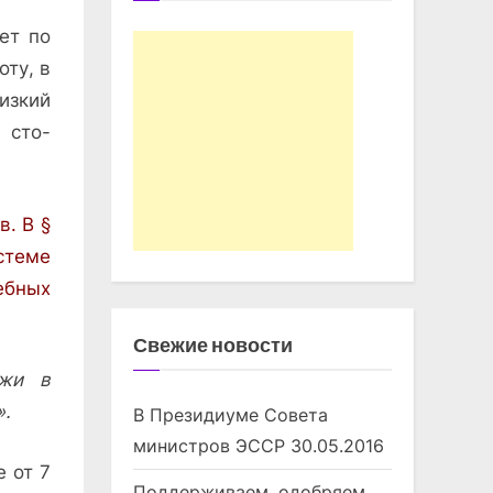
ет по
оту, в
изкий
 сто­
в. В §
стеме
ебных
Свежие новости
жи в
.
В Президиуме Совета
министров ЭССР
30.05.2016
е от 7
Поддерживаем, одобряем