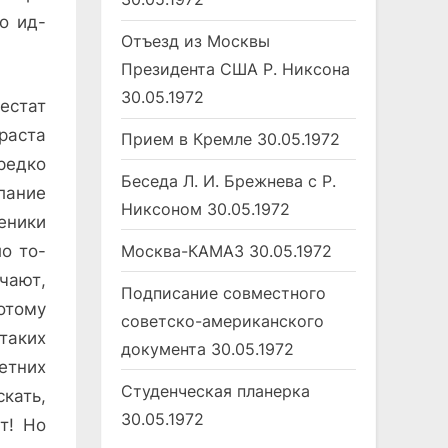
о ид­
Отъезд из Москвы
Президента США Р. Никсона
30.05.1972
тестат
раста
Прием в Кремле
30.05.1972
редко
Беседа Л. И. Брежнева с Р.
лание
Никсоном
30.05.1972
ченики
Москва-КАМАЗ
30.05.1972
ло то­
­чают,
Подписание совместного
отому
советско-американского
таких
документа
30.05.1972
етних
Студенческая планерка
кать,
30.05.1972
ет! Но