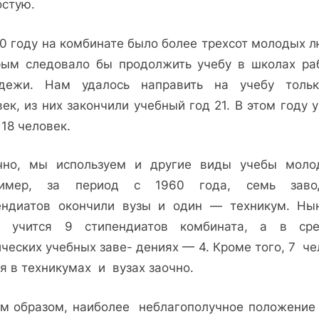
остую.
70 году на комбинате было более трехсот молодых л
рым следовало бы продолжить учебу в шко­лах ра
дежи. Нам удалось направить на учебу толь
ек, из них закончили учебный год 21. В этом году 
18 человек.
чно, мы используем и другие виды учебы молод
имер, за период с 1960 года, семь заво
ендиатов окончили вузы и один — техникум. Ны
х учится 9 стипендиатов комбината, а в ср
ческих учебных заве- дениях — 4. Кроме того, 7 ч
я в техникумах и вузах заочно.
м образом, наиболее неблагополучное положение 