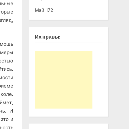
льные
Май 172
торые
гляд,
Их нравы:
омощь
 меры
остью
тись.
мости
риеме
школе.
оймет,
нь. И
 это и
ность