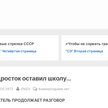
льный канал связи из 1972 года, в 2022-й.
вые стрелки СССР
«Чтобы не сорвать гр
" Четвёртая страница
"СЭ" Вторая страница
росток оставил школу…
sted
By
к
.05.1972
ENSV
Комментариев
нет
записи
ТЕЛЬ ПРОДОЛЖАЕТ РАЗГОВОР
Подросток
оставил