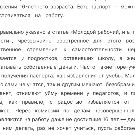
и­жении 16-летнего возраста. Есть паспорт — можн
страиваться на работу.
равильно указано в статье «Молодой рабочий, и ат
ости», чрезвы­чайно обостренное для этого воз
ственное стрем­ление к самостоятельности не
ивается
у
под­ростков, оставивших школу, в же
атывать соб­ственные деньги. Часто та­кие горе-у
по­лучения паспорта, как из­бавления от учебы. Ма
то сами не учатся, так и другим мешают, безобразни
ганят, отнимают уйму времени у педагогов, и п
а, как правило, с радостью избавляется от 
иков. Через ко­миссии по делам несовер­шеннол
авляются на работу даже не достигшие 16 лет — дес
 ним делать, раз не хочет учить­ся, пусть работа