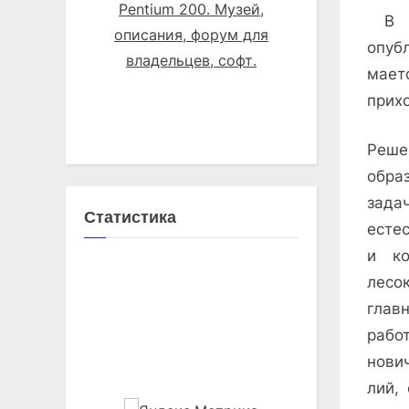
В СТ
опуб
мает
прих
Реше
обра
зада
Статистика
естес
и ко
лесо
глав
рабо
нович
лий,