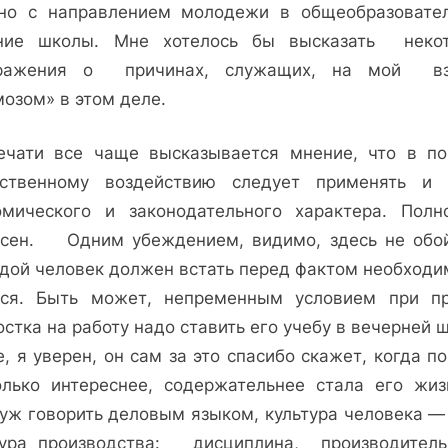
но с направлением молодежи в общеобразовате
ние школы. Мне хотелось бы высказать неко
ражения о причинах, служащих, на мой вз
мозом» в этом деле.
чати все чаще высказывается мнение, что в п
ственному воздействию следует применять и
омического и законодательного характера. Полн
асен. Одним убеждением, видимо, здесь не обой
дой чело­век должен встать перед фактом необходи
ься. Быть может, не­пременным условием при п
стка на работу надо ставить его учебу в ве­черней 
, я уве­рен, он сам за это спасибо скажет, когда п
колько интереснее, содер­жательнее стала его жиз
уж говорить деловым языком, культура чело­века —
тура про­изводства: дисциплина, производитель