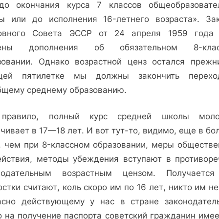
до окончания курса 7 классов общеобра­зовате
ы или до исполнения 16-летнего воз­раста». За
овного Совета ЭССР от 24 апреля 1959 года
сены до­полнения об обязательном 8-клас
зовании. Од­нако возрастной ценз остал­ся прежн
щей пя­тилетке мы должны закон­чить перех
бщему среднему образованию.
правило, полный курс средней школы мол
чивает в 17—18 лет. И вот тут-то, видимо, еще в б
, чем при 8-классном образовании, ме­ры обществе
ейст­вия, методы убеждения вступают в противоре
нодательным возраст­ным цензом. Получается
стки считают, коль скоро им по 16 лет, никто им не
асно действую­щему у нас в стране законодатель
о на получе­ние паспорта советский гражданин имее