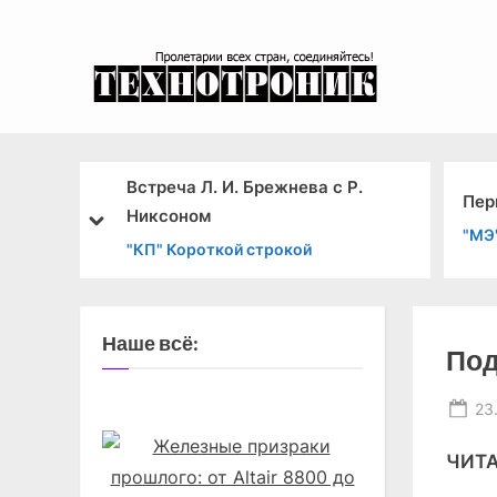
Skip
to
content
эксперимента
Встреча Л. И. Брежнева с Р.
Пер
Никсоном
prev
next
"МЭ
. ВАЙНО
"КП" Короткой строкой
Наше всё:
Под
Po
23
on
ЧИТА