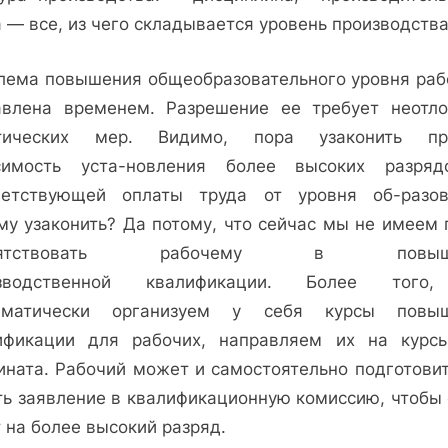
 — все, из чего складывается уровень производства
лема повышения общеобразовательного уровня раб
авлена временем. Разрешение ее требует неотл
тических мер. Видимо, пора узаконить п
симость уста-новления более высоких разря
ветствующей оплаты труда от уровня об-разов
му узаконить? Да потому, что сейчас мы не имеем 
епятствовать рабочему в повыше
изводственной квалификации. Более то­го
ематически организуем у себя курсы повы
ификации для рабочих, направляем их на курс
ината. Рабочий может и самостоятельно подготовит
ть заявление в квалификационную комиссию, чтобы 
 на более высокий разряд.