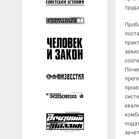
труда
Проб
пост
прак
зави
соот
Поче
пр
про
сист
квал
комб
пода
зачет