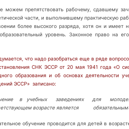
е можем препятствовать рабочему, сдавшему зач
тической части, и выполнившему практиче­скую раб
воении более высокого разряда, хо­тя он и имеет н
еобразовательный уровень. Законное право на его
умается, что надо разобраться еще в ряде воп­росо
становления СНК ЭССР от 20 мая 1941 года «О си
дного образования и об основах деятельности уч
­дений ЭССР» записано:
учение в учебных за­ведениях для молоде
ветствующем возрасте является обязательным»
тельное обучение про­водится для детей в возрас­т