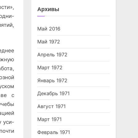
сти»,
Архивы
одни­
ятий,
Май 2016
Май 1972
еднее
Апрель 1972
ажную
Март 1972
бота,
оюзной
Январь 1972
уском
Декабрь 1971
аве с
учебы
Август 1971
ацией
Март 1971
у уси­
почти
Февраль 1971