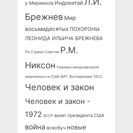
Л.И.
Индокитай
у Мерекюла
Брежнев
Мир
восьмидесятых
ПОХОРОНЫ
ЛЕОНИДА ИЛЬИЧА БРЕЖНЕВА
Р.М.
По Стране Советов
Никсон
Разрядка международной
США
ФРГ
Фотохроника ТАСС
напряжённости
Человек и закон
Человек и закон -
1972
визит президента США
ЭССР
война
новые
всеобуч