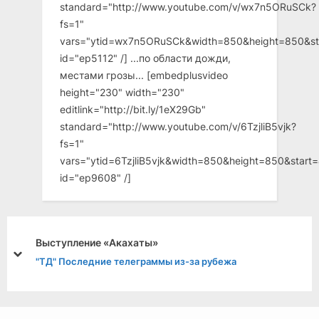
standard="http://www.youtube.com/v/wx7n5ORuSCk?
fs=1"
vars="ytid=wx7n5ORuSCk&width=850&height=850&st
id="ep5112" /] ...по области дожди,
местами грозы... [embedplusvideo
height="230" width="230"
editlink="http://bit.ly/1eX29Gb"
standard="http://www.youtube.com/v/6TzjliB5vjk?
fs=1"
vars="ytid=6TzjliB5vjk&width=850&height=850&star
id="ep9608" /]
Выступление «Акахаты»
prev
next
"ТД" Последние телеграммы из-за рубежа