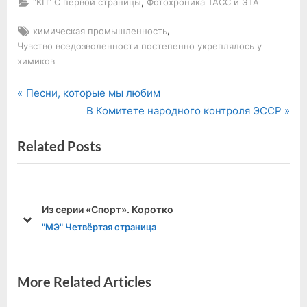
,
"КП" С первой страницы
Фотохроника ТАСС и ЭТА
Tags:
,
химическая промышленность
Чувство вседозволенности постепенно укреплялось у
химиков
P
Навигация
Песни, которые мы любим
r
N
В Комитете народного контроля ЭССР
по
e
e
Related Posts
v
x
записям
i
t
o
P
u
o
И друга чувствуем плечо
s
s
prev
next
"КП" Воспитание личности
P
t
o
:
s
More Related Articles
t
: