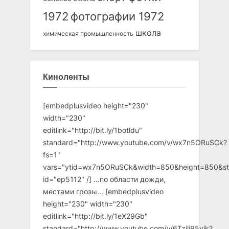
1972
фотографии 1972
школа
химическая промышленность
Киноленты
[embedplusvideo height="230"
width="230"
editlink="http://bit.ly/1botldu"
standard="http://www.youtube.com/v/wx7n5ORuSCk?
fs=1"
vars="ytid=wx7n5ORuSCk&width=850&height=850&st
id="ep5112" /] ...по области дожди,
местами грозы... [embedplusvideo
height="230" width="230"
editlink="http://bit.ly/1eX29Gb"
standard="http://www.youtube.com/v/6TzjliB5vjk?