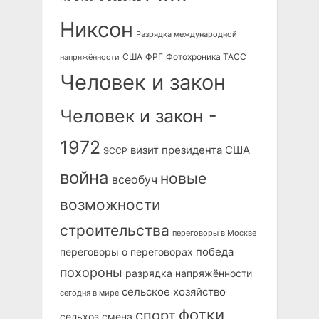
Никсон
Разрядка международной
США
ФРГ
Фотохроника ТАСС
напряжённости
Человек и закон
Человек и закон -
1972
визит президента США
ЭССР
война
новые
всеобуч
возможности
строительства
переговоры в Москве
победа
переговоры о переговорах
похороны
разрядка напряжённости
сельское хозяйство
сегодня в мире
фотки
спорт
сельхоз
смена