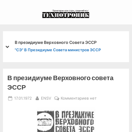
Skip
to
экспериментальный
content
канал связи из 1972
года, в 2022-й.
В президиуме Верховного Совета ЭССР
prev
next
"СЭ" В Президиуме Совета министров ЭССР
В президиуме Верховного совета
ЭССР
Posted
By
к
17.01.1972
ENSV
Комментариев
нет
on
записи
В
президиуме
Верховного
совета