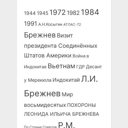
1984
1972
1982
1944
1945
1991
А.Н.Косыгин
АТЛАС-72
Брежнев
Визит
президента Соединённых
Штатов Америки
Война в
Вьетнам
Десант
Индокитае
ГДР
Л.И.
Индокитай
у Мерекюла
Брежнев
Мир
восьмидесятых
ПОХОРОНЫ
ЛЕОНИДА ИЛЬИЧА БРЕЖНЕВА
Р.М.
По Стране Советов