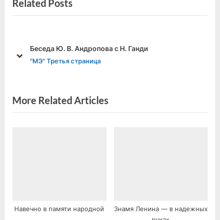
Related Posts
v
x
записям
i
t
o
P
u
o
 Андропова с Н. Ганди
Спорт 27.05.1972 г
s
s
prev
next
страница
"МЭ" Спорт
P
t
o
:
s
More Related Articles
t
:
Навечно в памяти народной
Знамя Ленина — в надежных
руках