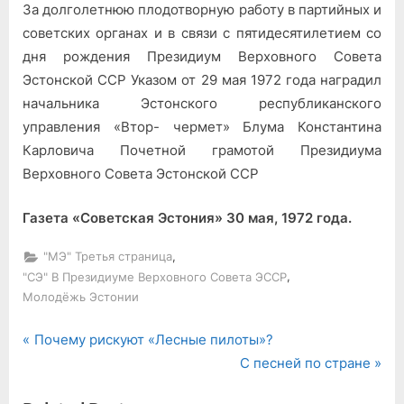
За долголетнюю плодотворную работу в партийных и
советских органах и в связи с пятидесятилетием со
дня рождения Президиум Верховного Совета
Эстонской ССР Указом от 29 мая 1972 года наградил
начальника Эстонского республиканского
управления «Втор- чермет» Блума Константина
Карловича Почетной грамотой Президиума
Верховного Совета Эстонской ССР
Газета «Советская Эстония» 30 мая, 1972 года.
,
"МЭ" Третья страница
,
"СЭ" В Президиуме Верховного Совета ЭССР
Молодёжь Эстонии
P
Навигация
Почему рискуют «Лесные пилоты»?
r
N
С песней по стране
по
e
e