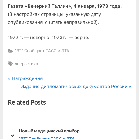
Газета «Вечерний Таллин», 4 января, 1973 года.
(В настройках страницы, указанную дату
опубликования, считать неправильной).
1972 г. — неверно. 1973г. — верно.
"ВТ" Сообщает ТАСС и ЭТА
Tags:
энергетика
P
Навигация
Награждения
r
N
Издание дипломатических документов России
по
e
e
Related Posts
v
x
записям
i
t
o
P
u
o
р
В Мальдивской республике
s
s
prev
next
"ВТ" За рубежом