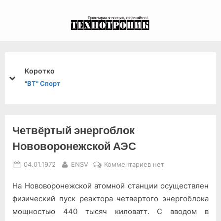
Skip
to
экспериментальный
content
канал связи из 1972
года, в 2022-й.
Коротко
prev
next
"ВТ" Спорт
Четвёртый энергоблок
Нововоронежской АЭС
Posted
By
к
04.01.1972
ENSV
Комментариев
нет
on
записи
На Нововоронежской атом­ной станции осуществлен
Четвёртый
энергоблок
фи­зический пуск реактора четвер­того энергоблока
Нововоронежской
мощностью 440 тысяч киловатт. С вводом в
АЭС