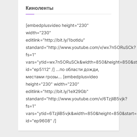
Киноленты
[embedplusvideo height="230"
width="230"
editlink="http://bit.ly/1botldu"
standard="http://www.youtube.com/v/wx7n5ORuSCk?
fs=1"
vars="ytid=wx7n5ORuSCk&width=850&height=850&st
id="ep5112" /] ...по области дожди,
местами грозы... [embedplusvideo
height="230" width="230"
editlink="http://bit.ly/1eX29Gb"
standard="http://www.youtube.com/v/6TzjliB5vjk?
fs=1"
vars="ytid=6TzjliB5vjk&width=850&height=850&star
id="ep9608" /]