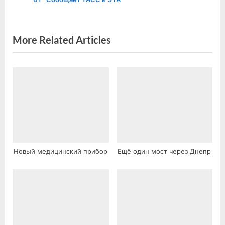
P
t
o
:
s
More Related Articles
t
:
Новый медицинский прибор
Ещё один мост через Днепр