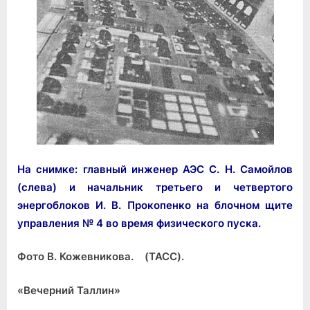
На снимке: главный ин­женер АЭС С. Н. Самойлов
(сле­ва) и начальник третьего и чет­вертого
энергоблоков И. В. Про­копенко на блочном щите
уп­равления № 4 во время физи­ческого пуска.
Фото В. Кожевникова. (ТАСС).
«Вечерний Таллин»