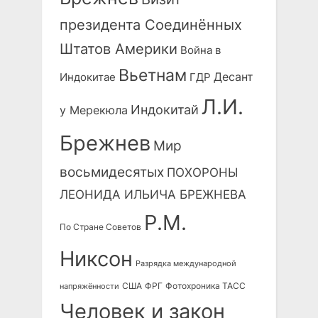
президента Соединённых
Штатов Америки
Война в
Вьетнам
Десант
Индокитае
ГДР
Л.И.
Индокитай
у Мерекюла
Брежнев
Мир
восьмидесятых
ПОХОРОНЫ
ЛЕОНИДА ИЛЬИЧА БРЕЖНЕВА
Р.М.
По Стране Советов
Никсон
Разрядка международной
США
ФРГ
Фотохроника ТАСС
напряжённости
Человек и закон