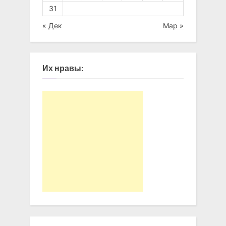
31
« Дек
Мар »
Их нравы: