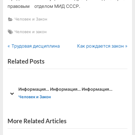
правовым отделом МИД СССР.
Человек и Закон
Tags:
Человек и закон
P
N
Навигация
Трудовая дисциплина
Как рождается закон
r
e
по
Related Posts
e
x
v
t
записям
i
P
o
o
Информация… Информация… Информация…
u
s
prev
next
Человек и Закон
s
t
P
:
o
More Related Articles
s
t