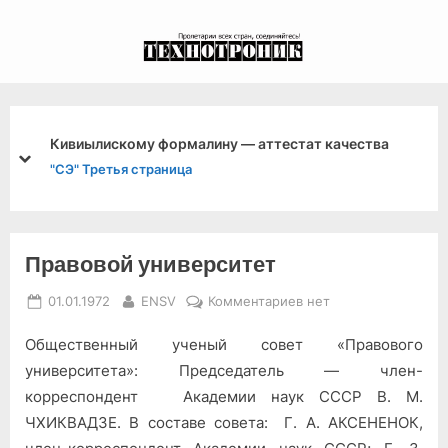
Skip
to
экспериментальный
content
канал связи из 1972
года, в 2022-й.
Кивиылискому формалину — аттестат качества
prev
next
"СЭ" Третья страница
Правовой университет
Posted
By
к
01.01.1972
ENSV
Комментариев
нет
on
записи
Общественный ученый совет «Правового
Правовой
университет
университета»: Председатель — член-
корреспондент Академии наук СССР В. М.
ЧХИКВАДЗЕ. В составе совета: Г. А. АКСЕНЕНОК,