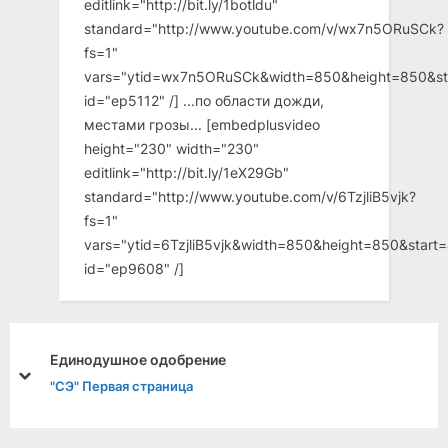
editlink="http://bit.ly/1botldu"
standard="http://www.youtube.com/v/wx7n5ORuSCk?
fs=1"
vars="ytid=wx7n5ORuSCk&width=850&height=850&st
id="ep5112" /] ...по области дожди,
местами грозы... [embedplusvideo
height="230" width="230"
editlink="http://bit.ly/1eX29Gb"
standard="http://www.youtube.com/v/6TzjliB5vjk?
fs=1"
vars="ytid=6TzjliB5vjk&width=850&height=850&star
id="ep9608" /]
Единодушное одобрение
prev
next
"СЭ" Первая страница