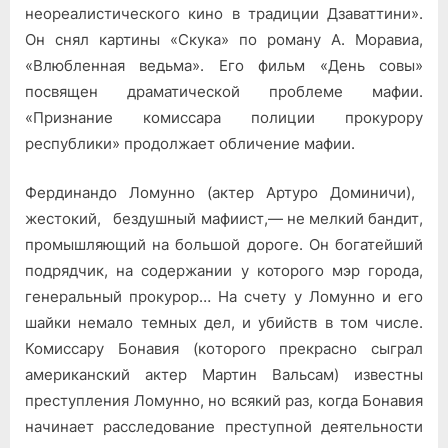
неореа­листического кино в традиции Дзаваттини».
Он снял картины «Ску­ка» по роману А. Моравиа,
«Влюбленная ведьма». Его фильм «День совы»
посвящен драматической проблеме мафии.
«Признание ко­миссара полиции прокурору
республики» продолжает обличение мафии.
Фердинандо Ломунно (актер Артуро Доминичи),
жестокий, без­душный мафиист,— не мелкий бандит,
промышляющий на большой дороге. Он богатейший
подрядчик, на содержании у которого мэр города,
генеральный прокурор… На счету у Ломунно и его
шайки немало темных дел, и убийств в том числе.
Комиссару Бонавия (ко­торого прекрасно сыграл
американский актер Мартин Вальсам) известны
преступления Ломунно, но всякий раз, когда Бонавия
на­чинает расследование преступной деятельности