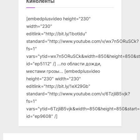
Киноленты
[embedplusvideo height="230"
width="230"
editlink="http://bit.ly/1botldu"
standard="http://www.youtube.com/v/wx7n5ORuSCk?
fs=1"
vars="ytid=wx7n5ORuSCk&width=850&height=850&st
id="ep5112" /] ...по области дожди,
местами грозы... [embedplusvideo
height="230" width="230"
editlink="http://bit.ly/1eX29Gb"
standard="http://www.youtube.com/v/6TzjliB5vjk?
fs=1"
vars="ytid=6TzjliB5vjk&width=850&height=850&star
id="ep9608" /]