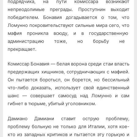
подрядчика, на пути комиссара возникают
непреодолимые преграды. Проступнин выхо­дит
победителем. Бонавия догадывается о том, что
Ломунно покро­вительствуют сильные мира сего, что
мафия проникла всюду, и в государственную
администрацию тоже, но борьбу не
прекращает.
Комиссар Бонавия — белая ворона среди стаи власть
предержа­щих хищников, сотрудничающих с мафией.
Он пытается боротьсл, он борется, но бессильный
что-либо доказать, использует свой един­ственный
шанс — совершает самосуд над Ломунно и сам
гибнет в тюрьме, убитый уголовником.
Дамиано Дамиани ставит острую проблему,
проблему больную не только для Италии, хотя кое-
кто из западных критиков и пы­тается эту горькую и