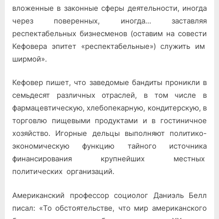
вложенные в закон­ные сферы деятельности, иногда
через поверенных, иногда… за­ставляя
респектабельных бизнесменов (оставим на совести
Кефовера эпитет «респектабельные») служить им
ширмой».
Кефовер пишет, что заведомые бандиты проникли в
семьдесят различных отраслей, в том числе в
фармацевтическую, хлебопекар­ную, кондитерскую, в
торговлю пищевыми продуктами и в гости­ничное
хозяйство. Игорные дельцы выполняют политико-
экономиче­скую функцию тайного источника
финансирования крупнейших ме­стных
политических организаций.
Американский профессор социолог Даниэль Белл
писал: «То об­стоятельстве, что мир американского