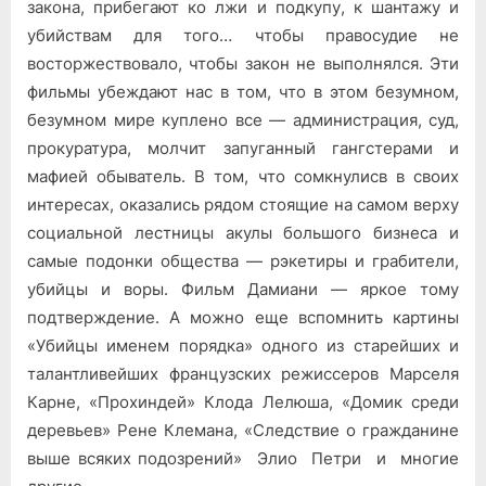
закона, прибегают ко лжи и подкупу, к шантажу и
убийствам для того… чтобы правосудие не
восторжествовало, чтобы закон не выполнялся. Эти
фильмы убеж­дают нас в том, что в этом безумном,
безумном мире куплено все — администрация, суд,
прокуратура, молчит запуганный ганг­стерами и
мафией обыватель. В том, что сомкнулисв в своих
инте­ресах, оказались рядом стоящие на самом верху
социальной лест­ницы акулы большого бизнеса и
самые подонки общества — рэке­тиры и грабители,
убийцы и воры. Фильм Дамиани — яркое тому
подтверждение. А можно еще вспомнить картины
«Убийцы именем порядка» одного из старейших и
талантливейших французских ре­жиссеров Марселя
Карне, «Прохиндей» Клода Лелюша, «Домик среди
деревьев» Рене Клемана, «Следствие о гражданине
выше всяких подозрений» Элио Петри и многие