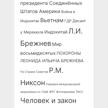
президента Соединённых
Штатов Америки
Война в
Вьетнам
Десант
Индокитае
ГДР
Л.И.
Индокитай
у Мерекюла
Брежнев
Мир
восьмидесятых
ПОХОРОНЫ
ЛЕОНИДА ИЛЬИЧА БРЕЖНЕВА
Р.М.
По Стране Советов
Никсон
Разрядка международной
США
ФРГ
Фотохроника ТАСС
напряжённости
Человек и закон