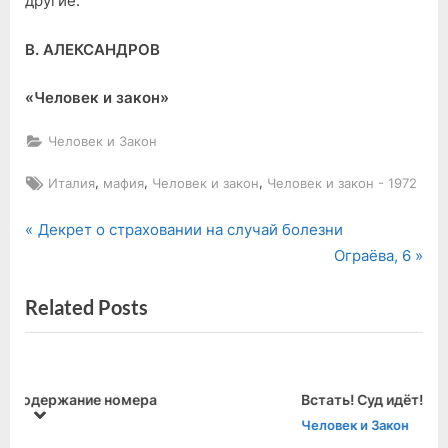
другие.
В. АЛЕКСАНДРОВ
«Человек и закон»
Человек и Закон
Tags:
,
,
,
Италия
мафия
Человек и закон
Человек и закон - 1972
P
Навигация
Декрет о страховании на случай болезни
r
N
Ограёва, 6
по
e
e
Related Posts
v
x
записям
i
t
o
P
u
o
Встать! Суд идёт!
s
s
prev
next
Человек и Закон
P
t