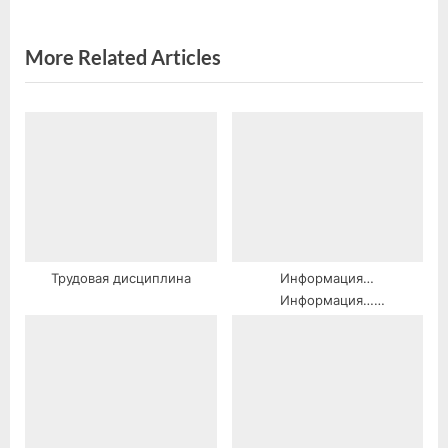
o
:
s
More Related Articles
t
:
Трудовая дисциплина
Информация…
Информация…
Информация…