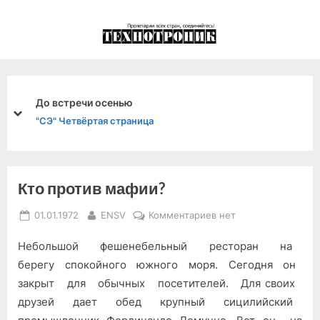
Skip
to
экспериментальный
content
канал связи из 1972
года, в 2022-й.
До встречи осенью
prev
next
"СЭ" Четвёртая страница
Кто против мафии?
Posted
By
к
01.01.1972
ENSV
Комментариев
нет
on
записи
Небольшой фешенебельный ресторан на
Кто
против
берегу спокойного юж­ного моря. Сегодня он
мафии?
закрыт для обычных посетителей. Для своих
друзей дает обед крупный сицилийский