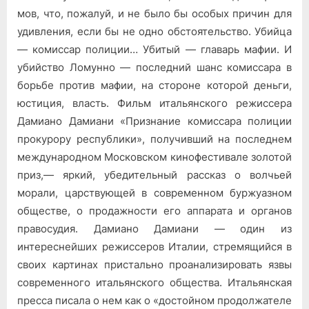
мов, что, пожалуй, и не было бы особых причин для
удивления, если бы не одно обстоятельство. Убийца
— комиссар полиции… Убитый — главарь мафии. И
убийство Ломунно — последний шанс комиссара в
борьбе против мафии, на стороне которой деньги,
юстиция, власть. Фильм итальянского режиссера
Дамиано Дамиани «Признание комиссара полиции
прокурору республики», получивший на послед­нем
международном Московском кинофестивале золотой
приз,— яркий, убедительный рассказ о волчьей
морали, царствующей в современном буржуазном
обществе, о продажности его аппарата и органов
правосудия. Дамиано Дамиани — один из
интереснейших режиссеров Италии, стремящийся в
своих картинах пристально проанализировать язвы
современного итальянского общества. Италь­янская
пресса писала о нем как о «достойном продолжателе