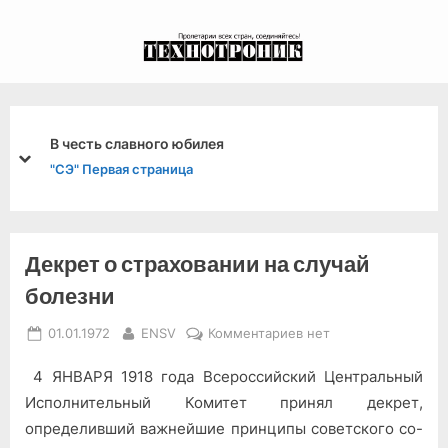
Skip
to
экспериментальный
content
канал связи из 1972
года, в 2022-й.
ь славного юбилея
Неувере
prev
next
рвая страница
"ТД" Пул
Декрет о страховании на случай
болезни
Posted
By
к
01.01.1972
ENSV
Комментариев
нет
on
записи
4 ЯНВАРЯ 1918 года Всерос­сийский Центральный
Декрет
о
Испол­нительный Комитет принял де­крет,
страховании
определивший важней­шие принципы советского со­
на