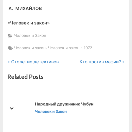
А. МИХАЙЛОВ
«Человек и закон»
Человек и Закон
Tags:
,
Человек и закон
Человек и закон - 1972
P
N
Навигация
Столетие детективов
Кто против мафии?
r
e
по
Related Posts
e
x
v
t
записям
i
P
o
o
Народный дружинник Чубун
u
s
prev
next
Человек и Закон
s
t
P
:
o