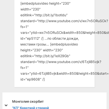
[embedplusvideo height="230"
width="230"
editlink="http://bit.ly/1botldu"
standard="http://www.youtube.com/v/wx7n5ORuSCk?
fs=1"
vars="ytid=wx7n5ORuSCk&width=850&height=850&st
id="ep5112" /] ...по области дожди,
местами грозы... [embedplusvideo
height="230" width="230"
editlink="http://bit.ly/1eX29Gb"
standard="http://www.youtube.com/v/6TzjliB5vjk?
fs=1"
vars="ytid=6TzjliB5vjk&width=850&height=850&star
id="ep9608" /]
ия скорбит
С гениа
prev
next
роткой строкой
"КП" Вто