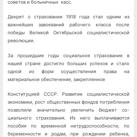
советов и боль­ничных касс.
Декрет о страховании 1918 года стал одним из
важнейших завоеваний рабочего класса по­сле
победы Великой Октябрь­ской социалистической
рево­люции.
За прошедшие годы социаль­ное страхование в
нашей стра­не достигло больших успехов и стало
одной из форм осуществ­ления права на
материальное обеспечение, закрепленное
Конституцией СССР. Развитие социалистической
экономики, рост общественных фондов по­требления
позволили значи­тельно увеличить бюджет со­
циального страхования. Из него выплачиваются
пособия по временной нетрудоспособ­ности, по
беременности и ро­дам, при рождении ребенка,