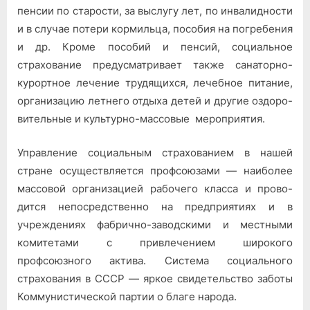
пенсии по старости, за выслугу лет, по инвалидности
и в слу­чае потери кормильца, пособия на погребения
и др. Кроме по­собий и пенсий, социальное
страхование предусматривает также санаторно-
курортное ле­чение трудящихся, лечебное питание,
организацию летнего отдыха детей и другие оздоро­
вительные и культурно-массо­вые мероприятия.
Управление социальным стра­хованием в нашей
стране осу­ществляется профсоюзами — наиболее
массовой организа­цией рабочего класса и прово­
дится непосредственно на пред­приятиях и в
учреждениях фабрично-заводскими и мест­ными
комитетами с привлече­нием широкого
профсоюзного актива. Система социального
страхования в СССР — яркое свидетельство заботы
Комму­нистической партии о благе народа.