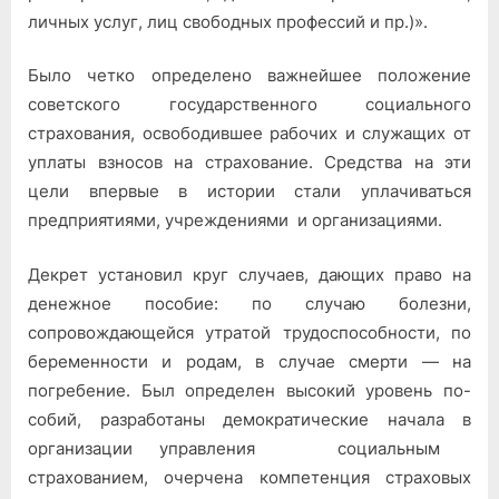
личных услуг, лиц свободных профессий и пр.)».
Было четко определено важ­нейшее положение
советского государственного социального
страхования, освободившее ра­бочих и служащих от
уплаты взносов на страхование. Сред­ства на эти
цели впервые в ис­тории стали уплачиваться
предприятиями, учреждения­ми и организациями.
Декрет установил круг слу­чаев, дающих право на
денеж­ное пособие: по случаю болез­ни,
сопровождающейся утра­той трудоспособности, по
бере­менности и родам, в случае смерти — на
погребение. Был определен высокий уровень по­
собий, разработаны демократи­ческие начала в
организации управления социальным
страхованием, очерчена компетен­ция страховых