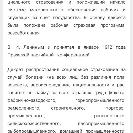
циального страхования и поло­живший начало
случай
системе мате­риального обеспечения рабочих и
болезни
служащих за счет государ­ства. В основу декрета
была положена рабочая страховая программа,
разработанная
В. И. Лениным и принятая в январе 1912 года
Пражской партийной конференцией.
Декрет распространил соци­альное страхование на
слу­чай болезни «на всех лиц без различия пола,
возраста, веро­исповедания, национальности и рас,
занятых по найму во всех отраслях труда (как-то:
фабрично-заводского, горно­промышленного,
ремесленного, строительного, торгово-
промышленного, транспортного,
сельскохозяйственного, лесо­промышленного,
рыбопромыш­ленного, домашней промыш­ленности,