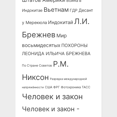
Штатов Америки
Война в
Вьетнам
Десант
Индокитае
ГДР
Л.И.
Индокитай
у Мерекюла
Брежнев
Мир
восьмидесятых
ПОХОРОНЫ
ЛЕОНИДА ИЛЬИЧА БРЕЖНЕВА
Р.М.
По Стране Советов
Никсон
Разрядка международной
США
ФРГ
Фотохроника ТАСС
напряжённости
Человек и закон
Человек и закон -