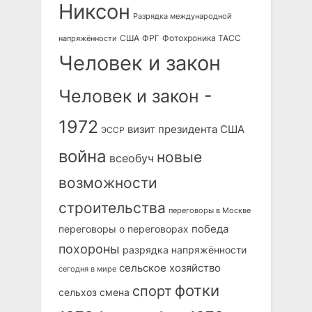
Никсон
Разрядка международной
США
ФРГ
Фотохроника ТАСС
напряжённости
Человек и закон
Человек и закон -
1972
визит президента США
ЭССР
война
новые
всеобуч
возможности
строительства
переговоры в Москве
победа
переговоры о переговорах
похороны
разрядка напряжённости
сельское хозяйство
сегодня в мире
фотки
спорт
сельхоз
смена