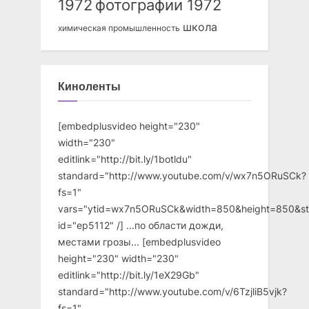
1972
фотографии 1972
школа
химическая промышленность
Киноленты
[embedplusvideo height="230"
width="230"
editlink="http://bit.ly/1botldu"
standard="http://www.youtube.com/v/wx7n5ORuSCk?
fs=1"
vars="ytid=wx7n5ORuSCk&width=850&height=850&st
id="ep5112" /] ...по области дожди,
местами грозы... [embedplusvideo
height="230" width="230"
editlink="http://bit.ly/1eX29Gb"
standard="http://www.youtube.com/v/6TzjliB5vjk?
fs=1"