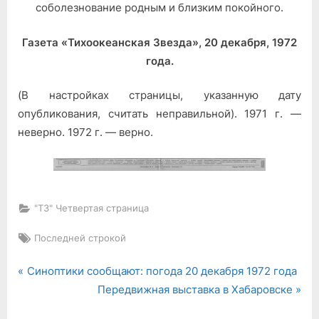
соболезнование родным и близким покойного.
Газета «Тихоокеанская Звезда», 20 декабря, 1972
года.
(В настройках страницы, указанную дату
опубликования, считать неправильной). 1971 г. —
неверно. 1972 г. — верно.
"ТЗ" Четвертая страница
Tags:
Последней строкой
P
Навигация
Синоптики сообщают: погода 20 декабря 1972 года
r
N
Передвижная выставка в Хабаровске
по
e
e