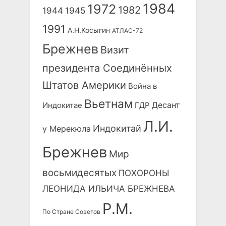
1984
1972
1982
1944
1945
1991
А.Н.Косыгин
АТЛАС-72
Брежнев
Визит
президента Соединённых
Штатов Америки
Война в
Вьетнам
Десант
Индокитае
ГДР
Л.И.
Индокитай
у Мерекюла
Брежнев
Мир
восьмидесятых
ПОХОРОНЫ
ЛЕОНИДА ИЛЬИЧА БРЕЖНЕВА
Р.М.
По Стране Советов