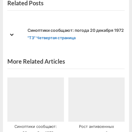
Related Posts
v
x
записям
i
t
o
P
u
o
Синоптики сообщают: погода 20 декабря 1972 года
s
s
prev
next
"ТЗ" Четвертая страница
P
t
o
:
s
More Related Articles
t
:
Синоптики сообщают:
Рост антивоенных