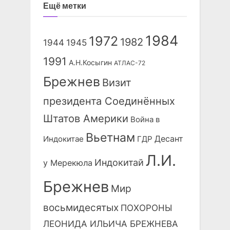
Ещё метки
1984
1972
1982
1944
1945
1991
А.Н.Косыгин
АТЛАС-72
Брежнев
Визит
президента Соединённых
Штатов Америки
Война в
Вьетнам
Десант
Индокитае
ГДР
Л.И.
Индокитай
у Мерекюла
Брежнев
Мир
восьмидесятых
ПОХОРОНЫ
ЛЕОНИДА ИЛЬИЧА БРЕЖНЕВА