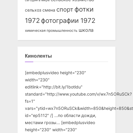
сегодня в мире
фотки
спорт
сельхоз
смена
1972
фотографии 1972
школа
химическая промышленность
Киноленты
[embedplusvideo height="230"
width="230"
editlink="http://bit.ly/1botldu"
standard="http://www.youtube.com/v/wx7n5ORuSCk?
fs=1"
vars="ytid=wx7n5ORuSCk&width=850&height=850&st
id="ep5112" /] ...по области дожди,
местами грозы... [embedplusvideo
height="230" width="230"