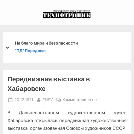
Skip
to
экспериментальный
content
канал связи из 1972
года, в 2022-й.
На благо мира и безопасности
prev
next
"ПД" Передовая
Передвижная выставка в
Хабаровске
Posted
By
к
20.12.1971
ENSV
Комментариев
нет
on
записи
В Дальневосточном художественном музее
Передвижная
выставка
Хабаровска открылась передвижная художественная
в
выставка, организованная Союзом художников СССР.
Хабаровске