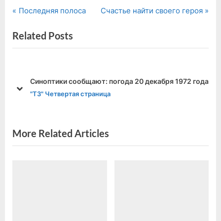
P
N
Навигация
Последняя полоса
Счастье найти своего героя
r
e
по
Related Posts
e
x
v
t
записям
i
P
o
o
Синоптики сообщают: погода 20 декабря 1972 года
u
s
prev
next
"ТЗ" Четвертая страница
s
t
P
:
o
More Related Articles
s
t
: