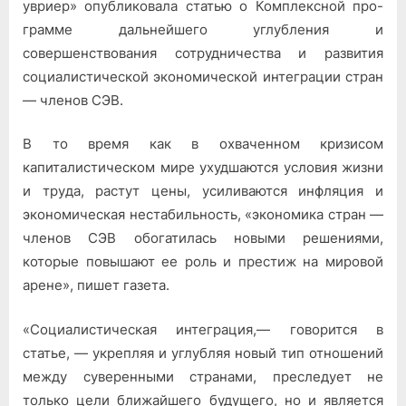
увриер» опублико­вала статью о Комплексной про­
в
грамме дальнейшего углубления и
будущее
совершенствования сотрудничест­ва и развития
социалистической экономической интеграции стран
— членов СЭВ.
В то время как в охваченном кризисом
капиталистическом мире ухудшаются условия жизни
и тру­да, растут цены, усиливаются ин­фляция и
экономическая нестабиль­ность, «экономика стран —
членов СЭВ обогатилась новыми решения­ми,
которые повышают ее роль и престиж на мировой
арене», пишет газета.
«Социалистическая интеграция,— говорится в
статье, — укрепляя и углубляя новый тип отношений
между суверенными странами, пре­следует не
только цели ближайшего будущего, но и является