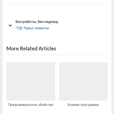
v
t
записям
i
P
o
o
Без работы, без надежд
u
s
prev
next
"ТД" Пульс планеты
s
t
P
:
o
More Related Articles
s
t
:
Преднамеренное убийство
Боевая программа