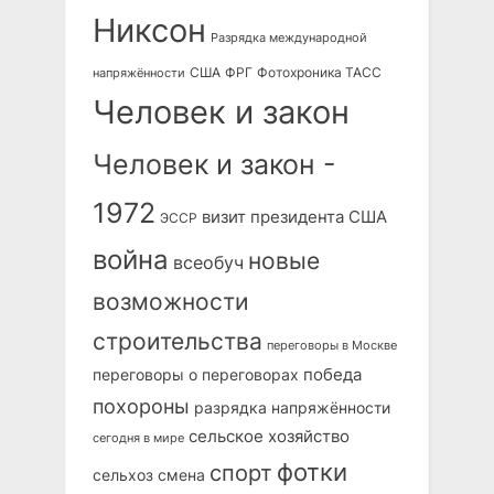
Никсон
Разрядка международной
США
ФРГ
Фотохроника ТАСС
напряжённости
Человек и закон
Человек и закон -
1972
визит президента США
ЭССР
война
новые
всеобуч
возможности
строительства
переговоры в Москве
победа
переговоры о переговорах
похороны
разрядка напряжённости
сельское хозяйство
сегодня в мире
фотки
спорт
сельхоз
смена