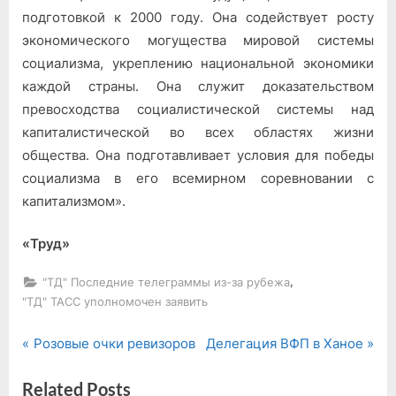
подго­товкой к 2000 году. Она содейст­вует росту
экономического могу­щества мировой системы
социализ­ма, укреплению национальной эко­номики
каждой страны. Она слу­жит доказательством
превосходст­ва социалистической системы над
капиталистической во всех обла­стях жизни
общества. Она подго­тавливает условия для победы
со­циализма в его всемирном сорев­новании с
капитализмом».
«Труд»
,
"ТД" Последние телеграммы из-за рубежа
"ТД" ТАСС уполномочен заявить
P
N
Навигация
Розовые очки ревизоров
Делегация ВФП в Ханое
r
e
по
Related Posts
e
x