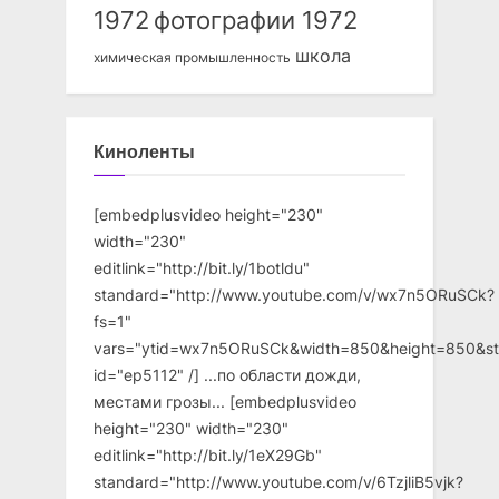
1972
фотографии 1972
школа
химическая промышленность
Киноленты
[embedplusvideo height="230"
width="230"
editlink="http://bit.ly/1botldu"
standard="http://www.youtube.com/v/wx7n5ORuSCk?
fs=1"
vars="ytid=wx7n5ORuSCk&width=850&height=850&st
id="ep5112" /] ...по области дожди,
местами грозы... [embedplusvideo
height="230" width="230"
editlink="http://bit.ly/1eX29Gb"
standard="http://www.youtube.com/v/6TzjliB5vjk?