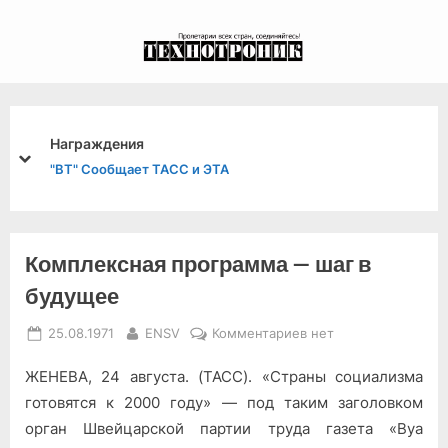
Skip
to
экспериментальный
content
канал связи из 1972
года, в 2022-й.
Награждения
prev
next
"ВТ" Сообщает ТАСС и ЭТА
Комплексная программа — шаг в
будущее
Posted
By
к
25.08.1971
ENSV
Комментариев
нет
on
записи
ЖЕНЕВА, 24 августа. (ТАСС). «Страны социализма
Комплексная
программа
готовятся к 2000 году» — под таким заголов­ком
—
орган Швейцарской партии тру­да газета «Вуа
шаг