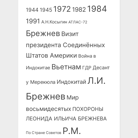
1984
1972
1982
1944
1945
1991
А.Н.Косыгин
АТЛАС-72
Брежнев
Визит
президента Соединённых
Штатов Америки
Война в
Вьетнам
Десант
Индокитае
ГДР
Л.И.
Индокитай
у Мерекюла
Брежнев
Мир
восьмидесятых
ПОХОРОНЫ
ЛЕОНИДА ИЛЬИЧА БРЕЖНЕВА
Р.М.
По Стране Советов