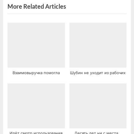
s
More Related Articles
t
:
Взаимовыручка помогла
Шубин не уходит из рабочих
Идёт смотр использования
Десять лет ни с места…