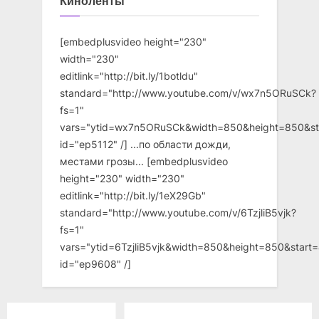
Киноленты
[embedplusvideo height="230"
width="230"
editlink="http://bit.ly/1botldu"
standard="http://www.youtube.com/v/wx7n5ORuSCk?
fs=1"
vars="ytid=wx7n5ORuSCk&width=850&height=850&st
id="ep5112" /] ...по области дожди,
местами грозы... [embedplusvideo
height="230" width="230"
editlink="http://bit.ly/1eX29Gb"
standard="http://www.youtube.com/v/6TzjliB5vjk?
fs=1"
vars="ytid=6TzjliB5vjk&width=850&height=850&star
id="ep9608" /]