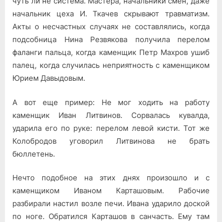
чуть ли не система. Мастера, начальники смен, даже
на­чальник цеха И. Ткачев скрывают травматизм.
Акты о несчастных слу­чаях не составлялись, когда
подсоб­ница Нина Резвякова получила пере­лом
фаланги пальца, когда камен­щик Петр Махров ушиб
палец, когда случилась неприятность с каменщи­ком
Юрием Давыдовым.
А вот еще пример: Не мог ходить на работу
каменщик Иван Литвинов. Сорвалась кувалда,
ударила его по руке: перелом левой кисти. Тот же
Колобродов уговорил Литвинова не брать
бюллетень.
Нечто подобное на этих днях произошло и с
каменщиком Иваном Карташовым. Рабочие
разбирали настил возле печи. Ивана ударило доской
по ноге. Обратился Карташов в санчасть. Ему там