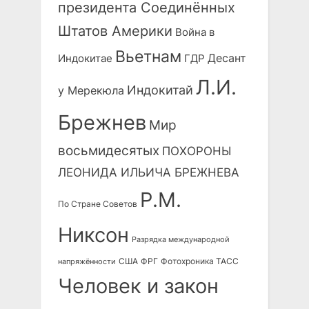
президента Соединённых
Штатов Америки
Война в
Вьетнам
Десант
Индокитае
ГДР
Л.И.
Индокитай
у Мерекюла
Брежнев
Мир
восьмидесятых
ПОХОРОНЫ
ЛЕОНИДА ИЛЬИЧА БРЕЖНЕВА
Р.М.
По Стране Советов
Никсон
Разрядка международной
США
ФРГ
Фотохроника ТАСС
напряжённости
Человек и закон