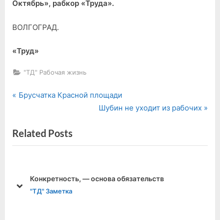
Октябрь», рабкор «Труда».
ВОЛГОГРАД.
«Труд»
"ТД" Рабочая жизнь
P
Навигация
Брусчатка Красной площади
r
N
Шубин не уходит из рабочих
по
e
e
Related Posts
v
x
записям
i
t
o
P
u
o
Конкретность, — основа обязательств
s
s
prev
next
"ТД" Заметка
P
t
o
: