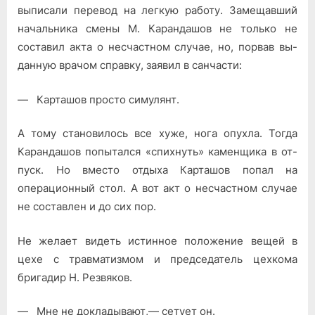
выписали перевод на легкую работу. Замещав­ший
начальника смены М. Карандашов не только не
составил акта о несчастном случае, но, порвав вы­
данную врачом справку, заявил в санчасти:
— Карташов просто симулянт.
А тому становилось все хуже, но­га опухла. Тогда
Карандашов попы­тался «спихнуть» каменщика в от­
пуск. Но вместо отдыха Карташов попал на
операционный стол. А вот акт о несчастном случае
не состав­лен и до сих пор.
Не желает видеть истинное поло­жение вещей в
цехе с травматизмом и председатель цехкома
бригадир Н. Резвяков.
— Мне не докладывают,— сетует он.