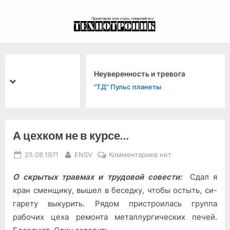
Skip
to
экспериментальный
content
канал связи из 1972
года, в 2022-й.
Неуверенность и тревога
prev
next
"ТД" Пульс планеты
А цехком не в курсе…
Posted
By
к
25.08.1971
ENSV
Комментариев
нет
on
записи
О скрытых травмах и трудовой совести:
Сдал я
А
цехком
кран сменщику, вышел в беседку, чтобы остыть, си­
не
гарету выкурить. Рядом пристрои­лась группа
в
рабочих цеха ремонта металлургических печей.
курсе…