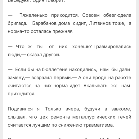
Беседуют. Один говорит:
— Тяжеленько приходится. Со­всем обезлюдела
бригада. Бараба­нов дома сидит, Литвинов тоже, а
норма-то осталась прежняя.
— Что ж ты от них хочешь? Травмировались
люди,— сказал дру­гой.
— Если бы на бюллетене находи­лись, нам бы дали
замену,— возразил первый.— А они вроде на рабо­те
считаются, на них норма идет. Вкалывать же нам
приходится.
Подивился я. Только вчера, буду­чи в завкоме,
слышал, что цех ре­монта металлургических течей
счи­тается лучшим по снижению трав­матизма.