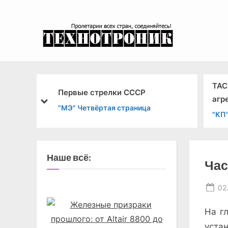
Skip
to
content
эксперимента
ТАС
Первые стрелки СССР
агр
prev
next
лемы
"МЭ" Четвёртая страница
Бом
"КП"
Наше всё:
Час
Po
02
on
На г
уста