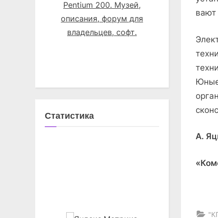
вают 
Элек
техн
техн
Юные
орга
скон
Статистика
А. Я
«Ком
"К