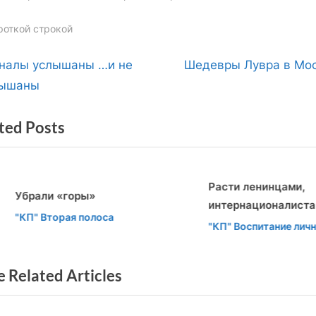
gs:
роткой строкой
вигация
N
налы услышаны …и не
Шедевры Лувра в Мо
e
лышаны
x
ted Posts
t
писям
P
o
Расти ленинцами,
s
брали «горы»
интернационалистами!
t
v
t
КП" Вторая полоса
"КП" Воспитание личност
:
 Related Articles