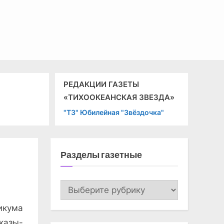
РЕДАКЦИИ ГАЗЕТЫ
«В
«ТИХООКЕАНСКАЯ ЗВЕЗДА»
19
"ТЗ" Юбилейная "Звёздочка"
"В
Разделы газетные
Разделы
газетные
икума
казы­