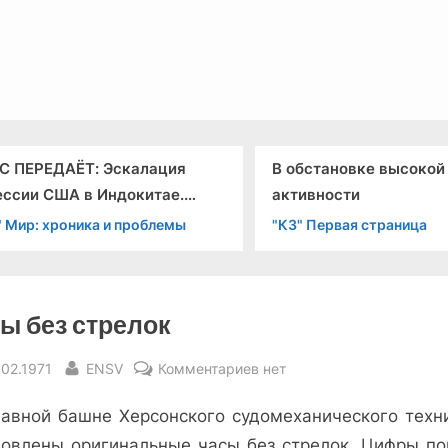
льный канал связи из 1972 года, в 2022-й.
С ПЕРЕДАЁТ: Эскалация
В обстановке высокой
ессии США в Индокитае.
активности
бят Лаос.
 Мир: хроника и проблемы
"КЗ" Первая страница
ы без стрелок
sted
By
к
.02.1971
ENSV
Комментариев
нет
записи
лавной башне Херсонского судомеханического техн
Часы
без
новлены ориги­нальные часы без стрелок. Цифры по