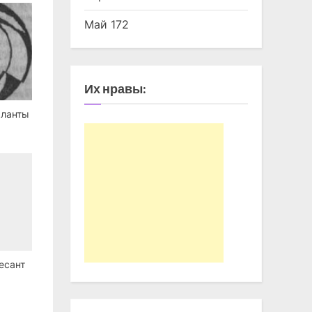
Май 172
Их нравы:
аланты
есант