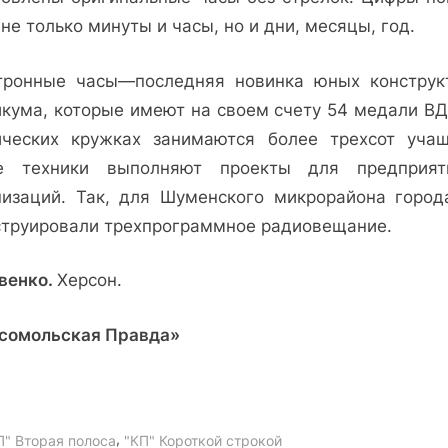
стрелок
не только минуты и часы, но и дни, месяцы, год.
тронные часы—последняя новинка юных конструк
икума, которые имеют на своем счету 54 медали ВД
ических кружках занимаются более трехсот учащ
 техники выполняют проекты для предприя
низа­ций. Так, для Шуменского микрорайона го­род
струировали трехпрограммное радиовещание.
цвенко.
Херсон.
сомольская Правда»
,
П" Вторая полоса
"КП" Короткой строкой