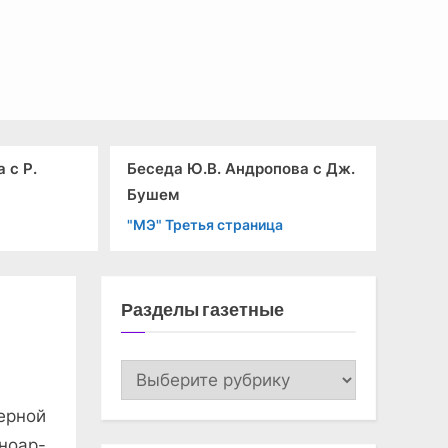
Беседа Ю.В. Андропова с Дж.
К делу!
Бушем
"КП" Вторая полос
"МЭ" Третья страница
Разделы газетные
Разделы
газетные
верной
ноар­