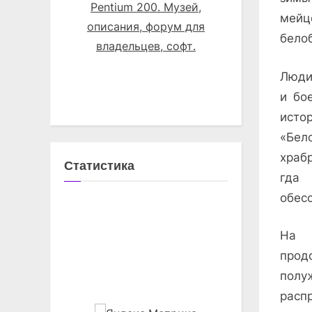
мейц
бело
Люди
и бо
исто
«Бел
храб
Статистика
гда 
обесс
На 
про
полу
расп