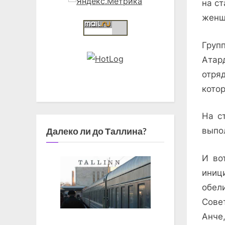
на с
женщ
Груп
Атар
отря
котор
На с
Далеко ли до Таллина?
выпо
И во
иниц
обел
Сове
Анче