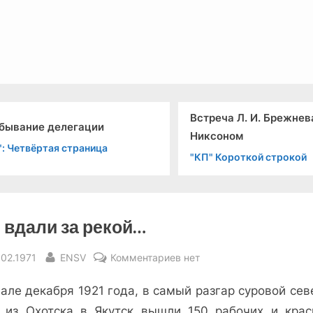
льный канал связи из 1972 года, в 2022-й.
Встреча Л. И. Брежнева с Р.
ации
Никсоном
аница
"КП" Короткой строкой
 вдали за рекой…
sted
By
к
.02.1971
ENSV
Комментариев
нет
записи
але декабря 1921 года, в самый разгар суровой се
Там
вдали
 из Охотска в Якутск вышли 150 рабочих и крас