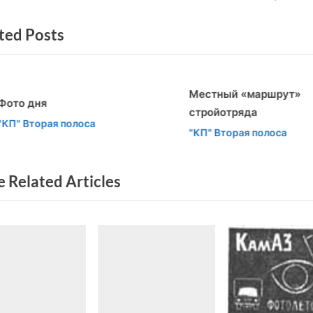
x
ted Posts
t
писям
P
o
Местный «маршрут»
s
ото дня
стройотряда
t
v
t
КП" Вторая полоса
"КП" Вторая полоса
:
 Related Articles