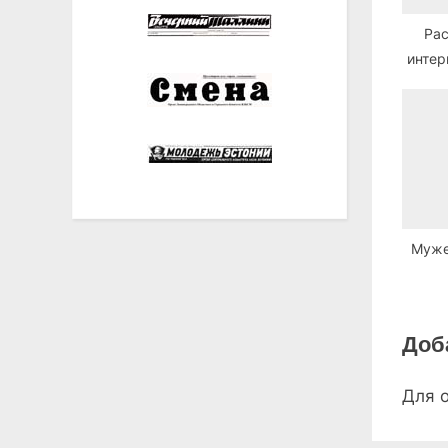
Рас
интер
Муже
Доб
Для 