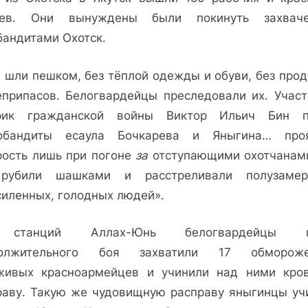
за
ев. Они вынуждены были покинуть захвач
рекой…
бандитами Охотск.
 шли пешком, без тёплой одежды и обуви, без прод
еприпасов. Белогвардейцы преследовали их. Участ
­рик гражданской войны Виктор Ильич Бин п
обандиты есаула Бочкарева и Яныгина… про
рость лишь при погоне
за
отступающими охотчанами
рубили шашками и расстреливали полузамер
иленных, голодных лю­дей».
станций Аллах-Юнь белогвардейцы п
должительного боя захватили 17 обмороже
живых красноармейцев и учинили над ними кро
раву. Такую же чудовищную расправу яныгинцы уч