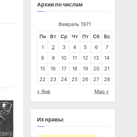
Архив по числам
Февраль 1971
Пн
Вт
Ср
Чт
Пт
Сб
Вс
Фотоконкурс «Родина моя»
1
2
3
4
5
6
7
"КП" Вторая полоса
8
9
10
11
12
13
14
15
16
17
18
19
20
21
22
23
24
25
26
27
28
« Янв
Мар »
Их нравы: