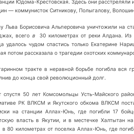
танции Юдома-Крестовская. Здесь они расстреляли и
ин — коммунисток Ситникову, Полыгалову, Во­лошин
пу Льва Борисовича Альперовича уничтожили на ст
джах, всего
в
30 километрах от реки Алдана. Из 
да удалось чудом спастись только Ека­терине Нари
ая потом расска­зала о трагедии охотских коммунар
таринном тракте в неравной борьбе погибла вся гр
лнив до конца свой революционный долг.
т спустя 50 лет Комсомольцы Усть-Майского райо
иативе РК ВЛКСМ и Якутского обкома ВЛКСМ поста
иски на станции Аллах-Юнь, где погибли 17 бойц
тскую власть в Якутии, и в местечке Халтытан на
, в 80 километрах от поселка Аллах-Юнь, где погиб