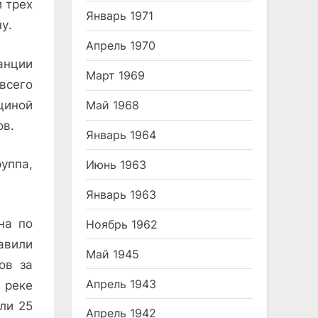
 трех
Январь 1971
у.
Апрель 1970
анции
Март 1969
всего
циной
Май 1968
ов.
Январь 1964
уппа,
Июнь 1963
Январь 1963
на по
Ноябрь 1962
­вили
Май 1945
ов за
Апрель 1943
 реке
ли 25
Апрель 1942