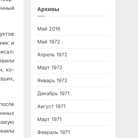
енный
Архивы
Май 2016
уктов
Май 1972
ник и
исал:
Апрель 1972
явили
Март 1972
, ко­
зших,
Январь 1972
Декабрь 1971
осле
Август 1971
нных
Март 1971
вавую
инили
Февраль 1971