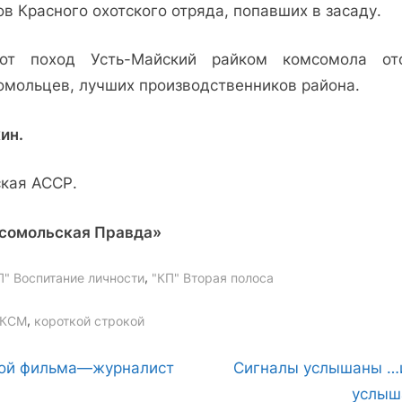
в Красного охотского отряда, попавших в засаду.
от поход Усть-Майский райком ком­сомола от
омольцев, лучших производственников района.
ин.
ская АССР.
сомольская Правда»
,
П" Воспитание личности
"КП" Вторая полоса
gs:
,
КСМ
короткой строкой
вигация
N
ой фильма—журналист
Сигналы услышаны …
e
услыш