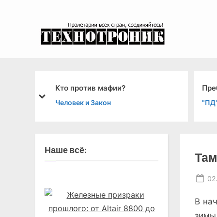
Skip
to
content
эксперимента
Кто против мафии?
Пребывание делег
prev
next
Человек и Закон
"ПД": Четвёртая стр
Наше всё:
Там
Po
02
on
В нач
зимы