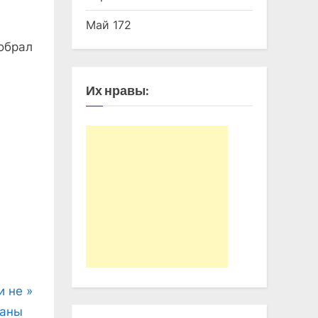
Май 172
обрал
Их нравы:
и не
аны