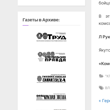
бойцо
В эт
Газеты в Архиве:
комс
Л Рук
Якут
«Ком
"К
Ta
ВЛ
На
P
Гер
r