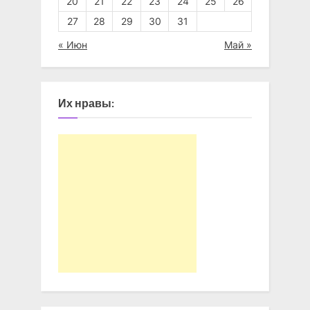
20
21
22
23
24
25
26
27
28
29
30
31
« Июн
Май »
Их нравы: