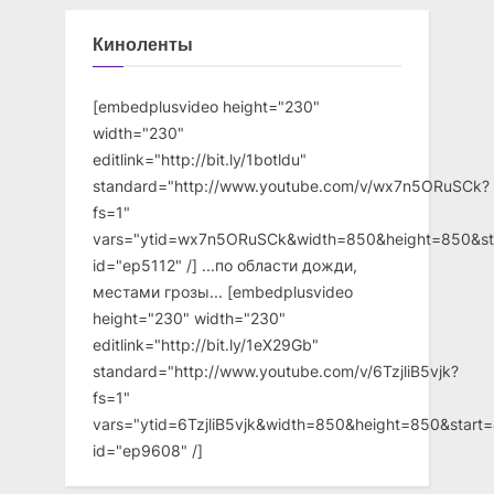
Киноленты
[embedplusvideo height="230"
width="230"
editlink="http://bit.ly/1botldu"
standard="http://www.youtube.com/v/wx7n5ORuSCk?
fs=1"
vars="ytid=wx7n5ORuSCk&width=850&height=850&st
id="ep5112" /] ...по области дожди,
местами грозы... [embedplusvideo
height="230" width="230"
editlink="http://bit.ly/1eX29Gb"
standard="http://www.youtube.com/v/6TzjliB5vjk?
fs=1"
vars="ytid=6TzjliB5vjk&width=850&height=850&star
id="ep9608" /]