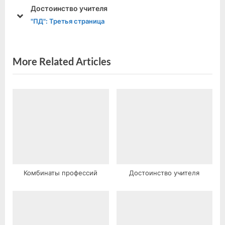
o
o
 учителя
«Розы на мельхио
u
s
prev
next
страница
"ПД": Третья страни
s
t
P
:
o
More Related Articles
s
t
:
Комбинаты профессий
Достоинство учителя