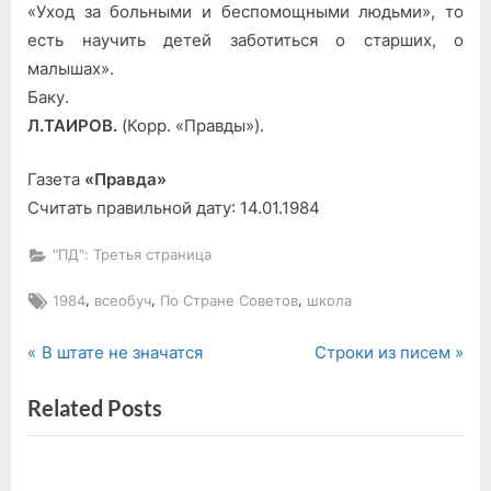
«Уход за больными и беспомощными людьми», то
есть научить детей заботиться о старших, о
малышах».
Баку.
Л.ТАИРОВ.
(Корр. «Правды»).
Газета
«Правда»
Считать правильной дату: 14.01.1984
"ПД": Третья страница
Tags:
,
,
,
1984
всеобуч
По Стране Советов
школа
P
N
Навигация
В штате не значатся
Строки из писем
r
e
по
Related Posts
e
x
v
t
записям
i
P