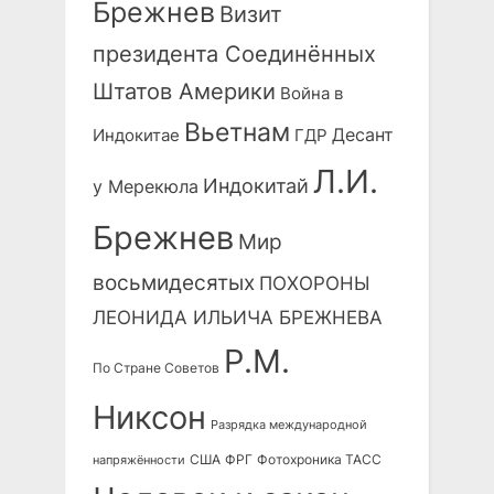
Брежнев
Визит
президента Соединённых
Штатов Америки
Война в
Вьетнам
Десант
Индокитае
ГДР
Л.И.
Индокитай
у Мерекюла
Брежнев
Мир
восьмидесятых
ПОХОРОНЫ
ЛЕОНИДА ИЛЬИЧА БРЕЖНЕВА
Р.М.
По Стране Советов
Никсон
Разрядка международной
США
ФРГ
Фотохроника ТАСС
напряжённости