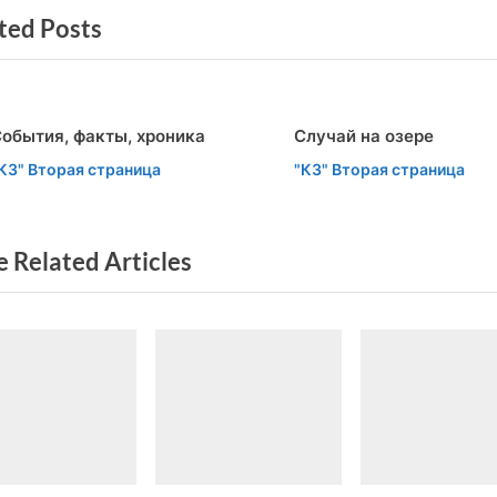
ted Posts
t
писям
P
o
s
обытия, факты, хроника
Случай на озере
t
v
t
КЗ" Вторая страница
"КЗ" Вторая страница
:
 Related Articles