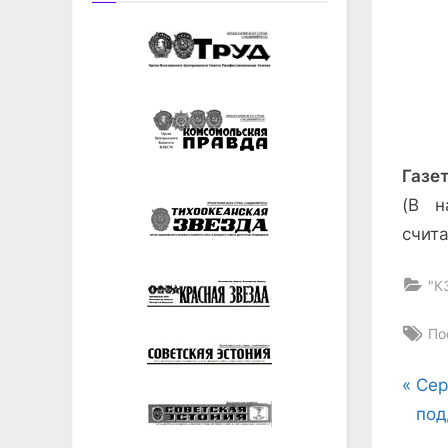
Газет
(В н
счита
"К
Ta
По
На
P
Сер
r
под
по
e