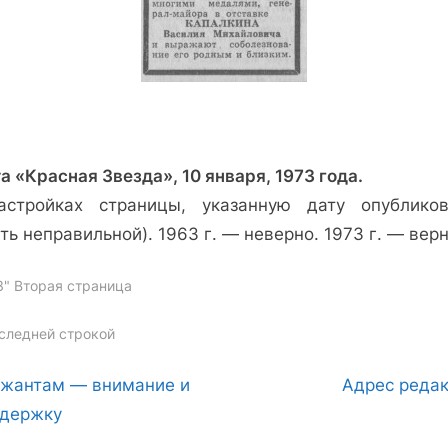
а «Красная Звезда», 10 января, 1973 года.
астройках страницы, указанную дату опубликов
ть неправильной). 1963 г. — неверно. 1973 г. — верн
З" Вторая страница
gs:
следней строкой
вигация
N
жантам — внимание и
Адрес реда
e
держку
x