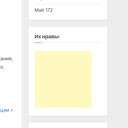
Май 172
Их нравы:
ания,
о.
кции