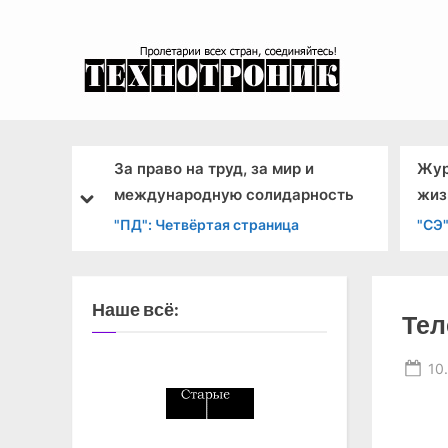
Skip
to
content
эксперимента
За право на труд, за мир и
Жур
р
международную солидарность
жиз
prev
next
"ПД": Четвёртая страница
"СЭ"
Наше всё:
Тел
Po
10
on