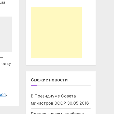
ции
 —
держку
Свежие новости
ься
.
В Президиуме Совета
министров ЭССР
30.05.2016
Поддерживаем, одобряем