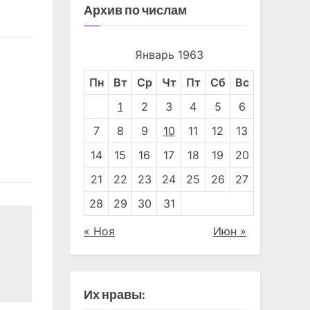
Архив по числам
Январь 1963
Пн
Вт
Ср
Чт
Пт
Сб
Вс
Встреча в редакции
Необычны
"КЗ" Вторая страница
"КЗ" Втора
1
2
3
4
5
6
7
8
9
10
11
12
13
14
15
16
17
18
19
20
21
22
23
24
25
26
27
28
29
30
31
« Ноя
Июн »
Их нравы: