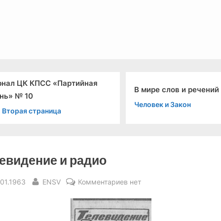
льный канал связи из 1972 года, в 2022-й.
нал ЦК КПСС «Партийная
В мире слов и речений
нь» № 10
Человек и Закон
 Вторая страница
евидение и радио
sted
By
к
.01.1963
ENSV
Комментариев
нет
записи
Телевидение
и