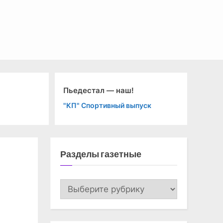
Ка
Пьедестал — наш!
ко
"КП" Спортивный выпуск
"Т
Разделы газетные
Разделы
газетные