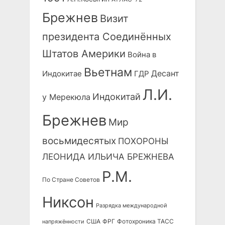
Брежнев
Визит
президента Соединённых
Штатов Америки
Война в
Вьетнам
Десант
Индокитае
ГДР
Л.И.
Индокитай
у Мерекюла
Брежнев
Мир
восьмидесятых
ПОХОРОНЫ
ЛЕОНИДА ИЛЬИЧА БРЕЖНЕВА
Р.М.
По Стране Советов
Никсон
Разрядка международной
США
ФРГ
Фотохроника ТАСС
напряжённости