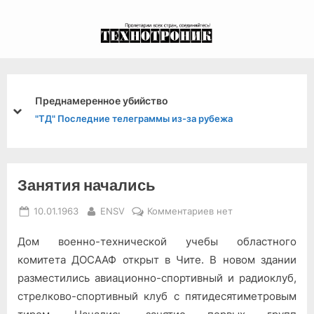
Skip
to
экспериментальный
content
канал связи из 1972
года, в 2022-й.
На спектакле в Большом театре СС
prev
next
убежа
"КП" С первой страницы
Занятия начались
Posted
By
к
10.01.1963
ENSV
Комментариев
нет
on
записи
Дом военно-технической учебы областного
Занятия
начались
комитета ДОСААФ открыт в Чите. В новом здании
разместились авиационно-спортивный и радиоклуб,
стрелково-спортивный клуб с пятидесятиметровым