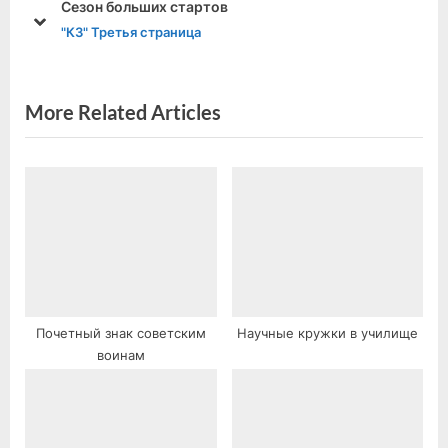
Сезон больших стартов
u
s
prev
next
"КЗ" Третья страница
s
t
P
:
o
More Related Articles
s
t
:
Почетный знак советским
Научные кружки в училище
воинам