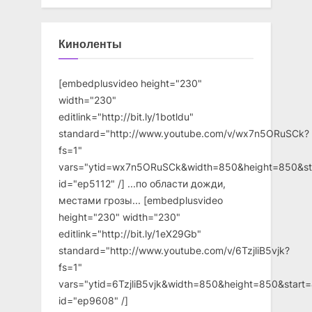
Киноленты
[embedplusvideo height="230"
width="230"
editlink="http://bit.ly/1botldu"
standard="http://www.youtube.com/v/wx7n5ORuSCk?
fs=1"
vars="ytid=wx7n5ORuSCk&width=850&height=850&st
id="ep5112" /] ...по области дожди,
местами грозы... [embedplusvideo
height="230" width="230"
editlink="http://bit.ly/1eX29Gb"
standard="http://www.youtube.com/v/6TzjliB5vjk?
fs=1"
vars="ytid=6TzjliB5vjk&width=850&height=850&star
id="ep9608" /]