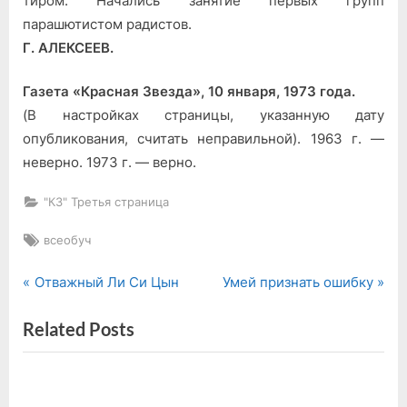
тиром. Начались занятие первых групп
парашютистом радистов.
Г. АЛЕКСЕЕВ.
Газета «Красная Звезда», 10 января, 1973 года.
(В настройках страницы, указанную дату
опубликования, считать неправильной). 1963 г. —
неверно. 1973 г. — верно.
"КЗ" Третья страница
Tags:
всеобуч
P
N
Навигация
Отважный Ли Си Цын
Умей признать ошибку
r
e
по
Related Posts
e
x
v
t
записям
i
P
o
o