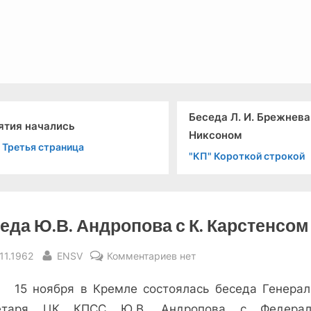
льный канал связи из 1972 года, в 2022-й.
Беседа Л. И. Брежнева 
ятия начались
Никсоном
 Третья страница
"КП" Короткой строкой
еда Ю.В. Андропова с К. Карстенсом
sted
By
к
.11.1962
ENSV
Комментариев
нет
записи
оября в Кремле состоялась беседа Генерал
Беседа
Ю.В.
ретаря ЦК КПСС Ю.В. Андропова с Федерал