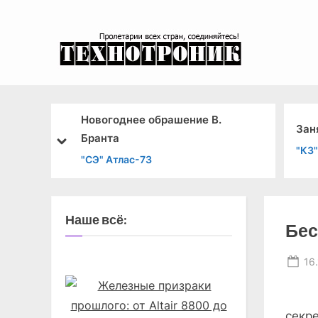
Skip
to
content
эксперимента
Новогоднее обрашение В.
Зан
Бранта
prev
next
"КЗ"
"СЭ" Атлас-73
Наше всё:
Бес
Po
16
on
15 н
сек