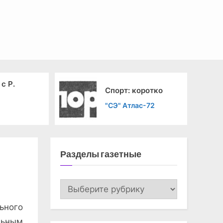
с Р.
По
Спорт: коротко
си
"СЭ" Атлас-72
"К
Разделы газетные
Разделы
газетные
ьного
ьным