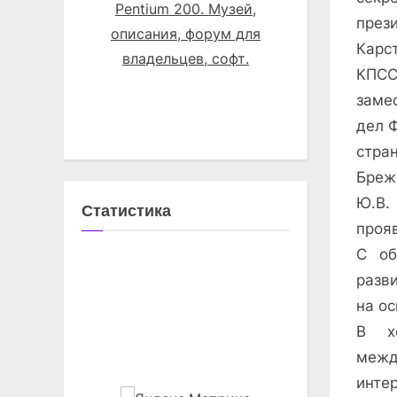
през
Карс
КПСС
заме
дел 
стра
Бреж
Ю.В.
Статистика
проя
С об
разв
на о
В х
межд
интер