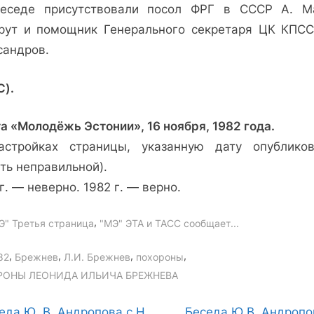
еседе присутствовали посол ФРГ в СССР А. М
рут и помощник Генерального секретаря ЦК КПСС
сандров.
С).
а «Молодёжь Эстонии», 16 ноября, 1982 года.
астройках страницы, указанную дату опубликов
ть неправильной).
г. — неверно. 1982 г. — верно.
,
Э" Третья страница
"МЭ" ЭТА и ТАСС сообщает...
gs:
,
,
,
,
82
Брежнев
Л.И. Брежнев
похороны
РОНЫ ЛЕОНИДА ИЛЬИЧА БРЕЖНЕВА
N
еда Ю. В. Андропова с Н.
Беседа Ю.В. Андропо