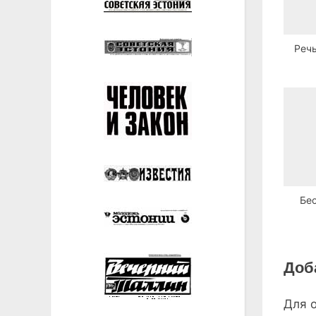
Речь
Бе
Доб
Для 