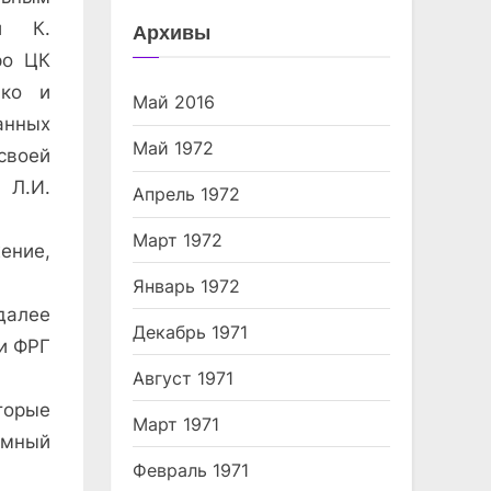
ии К.
Архивы
ро ЦК
ыко и
Май 2016
анных
Май 1972
своей
 Л.И.
Апрель 1972
Март 1972
ение,
Январь 1972
далее
Декабрь 1971
и ФРГ
Август 1971
орые
Март 1971
имный
Февраль 1971