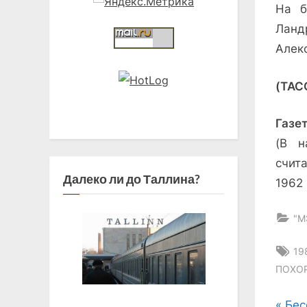
На б
Ланд
Алек
(ТАС
Газет
(В н
счита
Далеко ли до Таллина?
1962 
"М
Ta
19
ПОХО
P
Бес