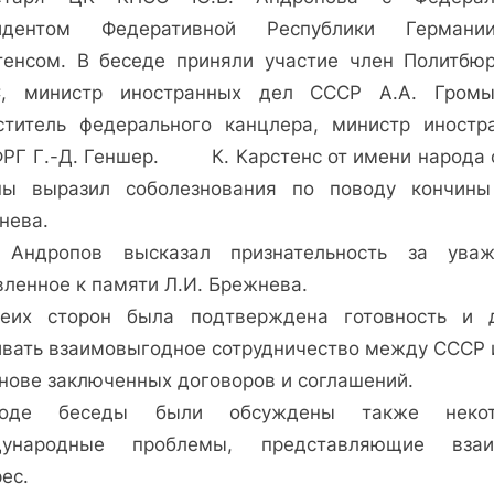
Андропова
идентом Федеративной Республики Герман
с
тенсом. В беседе приняли участие член Политбю
К.
, министр иностранных дел СССР А.А. Гром
Карстенсом
ститель федерального канцлера, министр иностр
ФРГ Г.-Д. Геншер.
К. Карстенс от имени народа 
ны выразил соболезнования по поводу кончины
нева.
 Андропов высказал признательность за уваж
вленное к памяти Л.И. Брежнева.
еих сторон была подтверждена готовность и 
ивать взаимовыгодное сотрудничество между СССР 
снове заключенных договоров и соглашений.
оде беседы были обсуждены также некот
ународные проблемы, представляющие вза
ес.