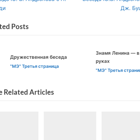
вигация
e
ди
Дж. Б
x
ted Posts
t
писям
P
o
Знамя Ленина — в над
s
ружественная беседа
руках
t
v
t
МЭ" Третья страница
"МЭ" Третья страница
:
 Related Articles