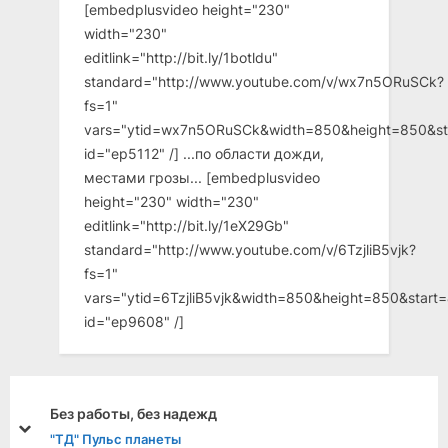
[embedplusvideo height="230"
width="230"
editlink="http://bit.ly/1botldu"
standard="http://www.youtube.com/v/wx7n5ORuSCk?
fs=1"
vars="ytid=wx7n5ORuSCk&width=850&height=850&st
id="ep5112" /] ...по области дожди,
местами грозы... [embedplusvideo
height="230" width="230"
editlink="http://bit.ly/1eX29Gb"
standard="http://www.youtube.com/v/6TzjliB5vjk?
fs=1"
vars="ytid=6TzjliB5vjk&width=850&height=850&star
id="ep9608" /]
надежд
«Врачебное дело» 
prev
next
ы
Человек и Закон