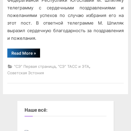
Федеративной Республики Югославии М. Шпиляку
телеграмму с сердечными поздравлениями и
пожеланиями успехов по случаю избрания его на
этот пост. В ответной телеграмме М. Шпиляк
выразил сердечную благодарность за поздравления
и пожелания.
“Обмен
Read More
»
телеграмамми”
,
,
"СЭ" Первая страница
"СЭ" ТАСС и ЭТА
Советская Эстония
Наше всё: