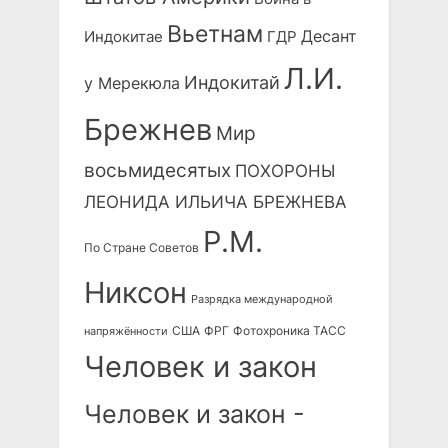
Вьетнам
Десант
Индокитае
ГДР
Л.И.
Индокитай
у Мерекюла
Брежнев
Мир
восьмидесятых
ПОХОРОНЫ
ЛЕОНИДА ИЛЬИЧА БРЕЖНЕВА
Р.М.
По Стране Советов
Никсон
Разрядка международной
США
ФРГ
Фотохроника ТАСС
напряжённости
Человек и закон
Человек и закон -