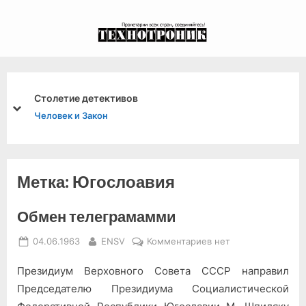
Skip
to
экспериментальный
content
канал связи из 1972
года, в 2022-й.
ов
Как продлить жизнь
prev
next
"СЭ" Четвёртая стран
Метка:
Югослоавия
Обмен телеграмамми
Posted
By
к
04.06.1963
ENSV
Комментариев
нет
on
записи
Президиум Верховного Совета СССР направил
Обмен
телеграмамми
Председателю Президиума Социалистической