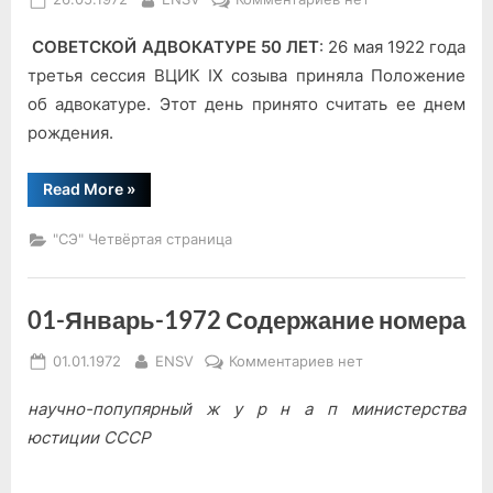
on
записи
СОВЕТСКОЙ АДВОКАТУРЕ 50 ЛЕТ
: 26 мая 1922 года
Научить
и
третья сессия ВЦИК IX созыва приняла Положение
помочь
об адвокатуре. Этот день принято считать ее днем
рождения.
“Научить
Read More
»
и
помочь”
"СЭ" Четвёртая страница
01-Январь-1972 Содержание номера
Posted
By
к
01.01.1972
ENSV
Комментариев
нет
on
записи
научно-попупярный ж у р н а п министерства
01-
Январь-1972
юстиции СССР
Содержание
номера