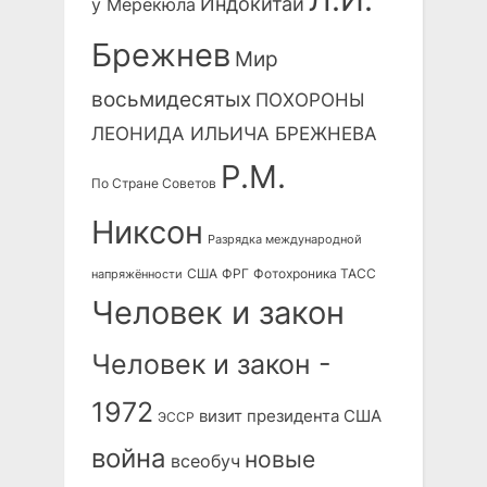
Индокитай
у Мерекюла
Брежнев
Мир
восьмидесятых
ПОХОРОНЫ
ЛЕОНИДА ИЛЬИЧА БРЕЖНЕВА
Р.М.
По Стране Советов
Никсон
Разрядка международной
США
ФРГ
Фотохроника ТАСС
напряжённости
Человек и закон
Человек и закон -
1972
визит президента США
ЭССР
война
новые
всеобуч