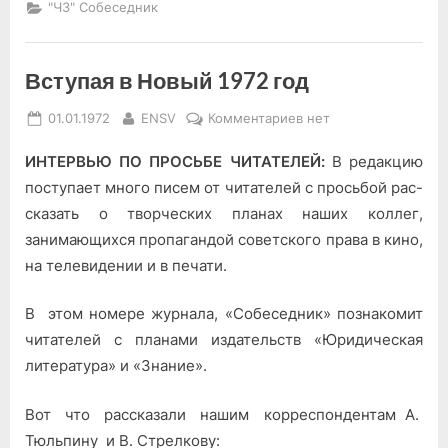
"ЧЗ" Собеседник
Вступая в Новый 1972 год
Posted
By
к
01.01.1972
ENSV
Комментариев
нет
on
записи
ИНТЕРВЬЮ ПО ПРОСЬБЕ ЧИТАТЕЛЕЙ:
В редакцию
Вступая
в
поступает много писем от читателей с просьбой рас­
Новый
сказать о творческих планах наших коллег,
1972
занимающихся про­пагандой советского права в кино,
год
на телевидении и в печати.
В этом номере журнала, «Собеседник» познакомит
читателей с планами издательств «Юридическая
литература» и «Знание».
Вот что рассказали нашим корреспондентам А.
Тюльпину и В. Стрелкову: