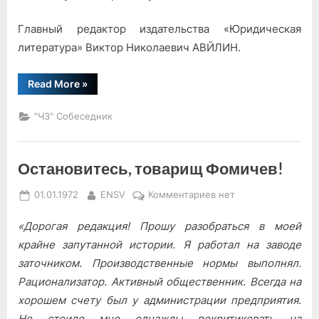
Главный редактор издательства «Юридическая
литература» Вик­тор Николаевич АВЙЛИН.
“Вступая
Read More
»
в
Новый
1972
"ЧЗ" Собеседник
год”
Остановитесь, товарищ Фомичев!
Posted
By
к
01.01.1972
ENSV
Комментариев
нет
on
записи
«Дорогая редакция! Прошу разобраться в моей
Остановитесь,
товарищ
крайне запутанной истории. Я работал на заводе
Фомичев!
заточником. Производственные нормы выполнял.
Рационализатор. Активный общественник. Всегда на
хорошем счету был у администрации предприятия.
Но стоило мне однажды покритиковать на