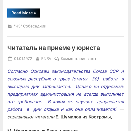
“Помилование:
Read More
»
акт
гуманизма”
"ЧЗ" Собеседник
Читатель на приёме у юриста
Posted
By
к
01.01.1972
ENSV
Комментариев
нет
on
записи
Согласно Основам законодательства Союза ССР и
Читатель
на
союзных республик о труде (статья 30) работа в
приёме
выходные дни запрещается. Однако на отдельных
у
предприятиях администрация не всегда выполняет
юриста
это требование. В каких же случаях допускается
работа в дни отдыха и как она
оплачивается?
—
спрашивают читатели
Е. Шумилов из Костромы,
М. Махмудова из Баку и другие.