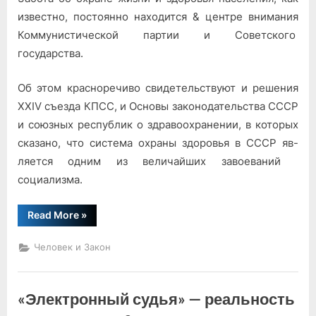
известно, постоянно находится & центре внимания
Коммунистической партии и Советского
государства.
Об этом красноречиво свиде­тельствуют и решения
XXIV съезда КПСС, и Основы законо­дательства СССР
и союзных республик о здравоохранении, в которых
сказано, что систе­ма охраны здоровья в СССР яв­
ляется одним из величайших завоеваний
социализма.
“«Врачебное
Read More
»
дело»
Л.А.
Новиковой”
Человек и Закон
«Электронный судья» — реальность