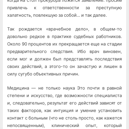
когда на стол прокурора ложится заявление: просим
привлечь к ответственности за преступную
халатность, повлекшую за собой… и так далее.
Так рождается «врачебное дело», в общем-то
довольно редкое в практике судебных работников.
Около 90 процентов их прекра­щается еще на стадии
предварительного следствия. Ибо врач вино­вен,
если мог и должен был представлять последствия
своих дей­ствий, а этого-то он зачастую и лишен в
силу сугубо объективных причин.
Медицина — не только наука Это почти в равной
степени и ис­кусство, где возможности специалиста
и, следовательно, результат его действий зависят от
таких факторов, как интуиция и умение установить
контакт с больным (что не столь просто, как кажется
не­посвященным), клинический опыт, который