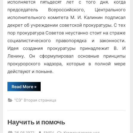
защите
исполняется пятьдесят лет с того дня. когда
социалистической
председатель Всероссийского, Центрального
законности
исполнительного комитета М. И. Калинин подписал
декрет об учреждении советской прокуратуры. С тех
пор прокуратура Советов неустанно стоит на страже
социалистического правопорядка и законности.
Идея создания прокуратуры принадлежит В. И
Ленину. Он сформулировал основные принципы
прокурорского надзора, которые в полной мере
действуют и поныне.
“На
Read More
»
защите
социалистической
законности”
"СЭ" Вторая страница
Научить и помочь
Posted
By
к
26.05.1972
ENSV
Комментариев
нет