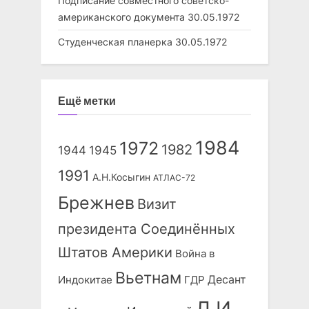
Подписание совместного советско-
американского документа
30.05.1972
Студенческая планерка
30.05.1972
Ещё метки
1984
1972
1982
1944
1945
1991
А.Н.Косыгин
АТЛАС-72
Брежнев
Визит
президента Соединённых
Штатов Америки
Война в
Вьетнам
Десант
Индокитае
ГДР
Л.И.