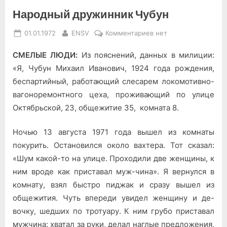
Народный дружинник Чубун
Posted
By
к
01.01.1972
ENSV
Комментариев
нет
on
записи
СМЕЛЫЕ ЛЮДИ:
Из пояснений, данных в ми­лиции:
Народный
дружинник
«Я, Чубун Михаил Иванович, 1924 года рождения,
Чубун
беспартийный, работающий сле­сарем локомотивно-
вагоноремонтного цеха, проживающий по улице
Октябрьской, 23, об­щежитие 35, комната 8.
Ночью 13 августа 1971 года вышел из комнаты
покурить. Остановился около вахтера. Тот сказал:
«Шум какой-то на ули­це. Проходили две женщины, к
ним вроде как приставал муж-чина». Я вернулся в
комнату, взял быстро пиджак и сразу вышел из
общежития. Чуть впереди увидел женщину и де­
вочку, шедших по тротуару. К ним грубо приставал
муж­чина: хватал за руки, делал наглые предложения,