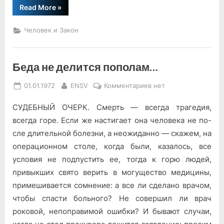
“01-
Read More
»
Январь-1972
Содержание
номера”
Человек и Закон
Беда не делится пополам…
Posted
By
к
01.01.1972
ENSV
Комментариев
нет
on
записи
СУДЕБНЫЙ ОЧЕРК. Смерть — всегда трагедия,
Беда
не
всегда горе. Если же настигает она человека не по­
делится
сле длительной болезни, а неожиданно — скажем, на
пополам…
операционном столе, когда были, казалось, все
условия не подпустить ее, тогда к горю людей,
привыкших свято верить в могущество медицины,
при­мешивается сомнение: а все ли сделано врачом,
чтобы спасти боль­ного? Не совершил ли врач
роковой, непоправимой ошибки? И бы­вают случаи,