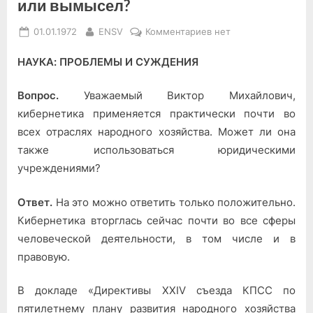
или вымысел?
Posted
By
к
01.01.1972
ENSV
Комментариев
нет
on
записи
НАУКА: ПРОБЛЕМЫ И СУЖДЕНИЯ
«Электронный
судья»
—
Вопрос.
Уважаемый Вик­тор Михайлович,
реальность
кибернетика применяется практически поч­ти во
или
всех отраслях народного хозяйства. Может ли она
вымысел?
так­же использоваться юридиче­скими
учреждениями?
Ответ.
На это можно отве­тить только положительно.
Ки­бернетика вторглась сейчас почти во все сферы
человече­ской деятельности, в том чис­ле и в
правовую.
В докладе «Директивы XXIV съезда КПСС по
пятилетнему плану развития на­родного хозяйства