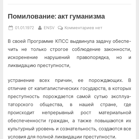
Помилование: акт гуманизма
Posted
By
к
01.01.1972
ENSV
Комментариев
нет
on
записи
В своей Программе КПСС выдвинула задачу обеспе­
Помилование:
акт
чить не только строгое соблю­дение законности,
гуманизма
искоренение нарушений правопорядка, но и
ликвидацию преступности,
устранение всех причин, ее по­рождающих. В
отличие от ка­питалистических государств, в которых
преступность порож­дается самой сутью эксплуа­
таторского общества, в нашей стране, где
происходит непре­рывный рост материальной
обеспеченности граждан, а также повышаются их
куль­турный уровень и сознатель­ность, создаются все
условия для полной ликвидации пре­ступности.