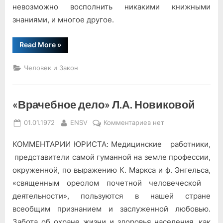
невозможно восполнить никакими книжными
знаниями, и многое другое.
“Беда
Read More
»
не
делится
пополам…”
Человек и Закон
«Врачебное дело» Л.А. Новиковой
Posted
By
к
01.01.1972
ENSV
Комментариев
нет
on
записи
КОММЕНТАРИИ ЮРИСТА: Медицинские работники,
«Врачебное
дело»
представители самой гу­манной на земле профессии,
Л.А.
окруженной, по выражению К. Маркса и ф. Энгельса,
Новиковой
«свя­щенным ореолом почетной че­ловеческой
деятельности», пользуются в нашей стране
всеобщим признанием и заслу­женной любовью.
Забота об охране жизни и здоровья насе­ления, как