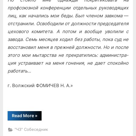
профсоюзной конференции отдель­ных руководящих
лиц, как начались мои беды. Был членом завко­ма
—
отстранили. Освободили от должности председателя
цехово­го комитета. А потом и вообще уволили с
завода. Семь месяцев хо­дил без работы, пока суд не
восстановил меня в прежней должно­сти. Но и после
этого мои мытарства не прекратились: администра­
ция устраивает на меня гонения, не дает спокойно
работать…
г. Волжский ФОМИЧЕВ Н. А.»
“Остановитесь,
Read More
»
товарищ
Фомичев!”
"ЧЗ" Собеседник