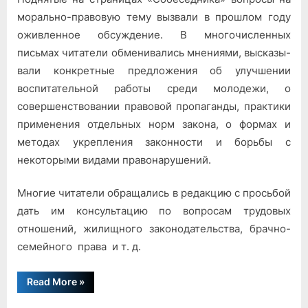
морально-пра­вовую тему вызвали в прошлом году
оживленное обсуждение. В мно­гочисленных
письмах читатели обменивались мнениями, высказы­
вали конкретные предложения об улучшении
воспитательной ра­боты среди молодежи, о
совершенствовании правовой пропаганды, практики
применения отдельных норм закона, о формах и
методах укрепления законности и борьбы с
некоторыми видами правона­рушений.
Многие читатели обращались в редакцию с просьбой
дать им кон­сультацию по вопросам трудовых
отношений, жилищного законо­дательства, брачно-
семейного права и т. д.
“Собеседник”
Read More
»