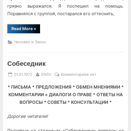
грязно выражался. Я поспешил на по­мощь.
Поравнялся с группой, постарался его оттеснить,
“Народный
Read More
»
дружинник
Чубун”
Человек и Закон
Собеседник
Posted
By
к
01.01.1972
ENSV
Комментариев
нет
on
записи
* ПИСЬМА * ПРЕДЛОЖЕНИЯ * ОБМЕН МНЕНИЯМИ *
Собеседник
КОММЕНТАРИИ » ДИАЛОГИ О ПРАВЕ * ОТВЕТЫ НА
ВОПРОСЫ * СОВЕТЫ * КОНСУЛЬТАЦИИ *
Дорогие читатели!
Поднятые на страницах «Собеседника» вопросы на