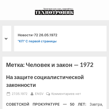
Skip
to
экспериментальный
content
канал связи из 1972
года, в 2022-й.
Новости-72 26.05.1972
prev
next
"КП" С первой страницы
Метка:
Человек и закон — 1972
На защите социалистической
законности
Posted
By
к
27.05.1972
ENSV
Комментариев
нет
on
записи
СОВЕТСКОЙ ПРОКУРАТУРЕ — 50 ЛЕТ:
Завтра,
На