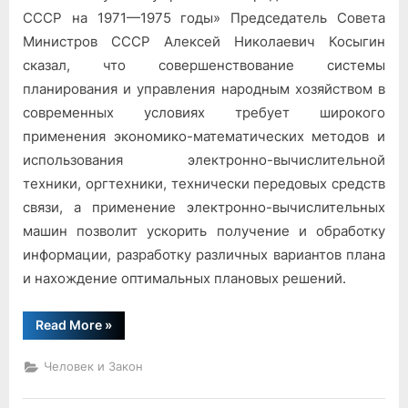
СССР на 1971—1975 годы» Председа­тель Совета
Министров СССР Алексей Николаевич Косыгин
сказал, что совершенствова­ние системы
планирования и управления народным хозяйством в
современных условиях требует широкого
применения экономико-матема­тических методов и
использо­вания электронно-вычислитель­ной
техники, оргтехники, тех­нически передовых средств
связи, а применение электрон­но-вычислительных
машин поз­волит ускорить получение и обработку
информации, разра­ботку различных вариантов плана
и нахождение оптималь­ных плановых решений.
“«Электронный
Read More
»
судья»
—
реальность
Человек и Закон
или
вымысел?”