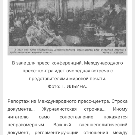
Строки
и
строчки
В зале для пресс-конференций. Международного
пресс-центра идет очередная встреча с
представителями мировой печати.
Фото: Г. ИЛЬИНА.
Репортаж из Международного пресс-центра. Строка
документа… Журналистская строчка… Иному
читателю само сопоставление покажется
неправомерным. Важный внешнеполитический
документ, регламентирующий отношения между