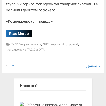
глубоких горизонтов здесь фонтанируют скважины с
большим дебитом горючего.
«Комсомольская правда»
“Фото
Read More
»
дня”
,
,
"КП" Вторая полоса
"КП" Короткой строкой
Фотохроника ТАСС и ЭТА
Навигация
1
2
Далее
по
записям
Наше всё: