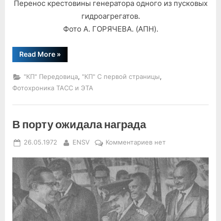
Перенос крестовины генератора одного из пусковых
гидроагрегатов.
Фото А. ГОРЯЧЕВА. (АПН).
“Радиодень
Read More
»
ударной”
,
,
"КП" Передовица
"КП" С первой страницы
Фотохроника ТАСС и ЭТА
В порту ожидала награда
Posted
By
к
26.05.1972
ENSV
Комментариев
нет
on
записи
В
порту
ожидала
награда