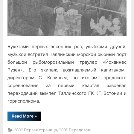
Букетами первых весенних роз, улыбками друзей,
музыкой встретил Таллинский морской рыбный порт
большой рыбоморозильный траулер «Йоханнес
Рузен». Его экипаж, возглавляемый капитаном-
директором С. Козиным, по итогам городского
соревнования за первый квартал завоевал
переходящий вымпел Таллинского ГК КП Эстонии и
горисполкома.
“В
Read More
»
порту
ожидала
награда”
,
,
"СЭ" Первая страница
"СЭ" Передовая