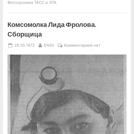
Фотохроника ТАСС и ЭТА
Комсомолка Лида Фролова.
Сборщица
Posted
By
к
26.05.1972
ENSV
Комментариев
нет
on
записи
Комсомолка
Лида
Фролова.
Сборщица