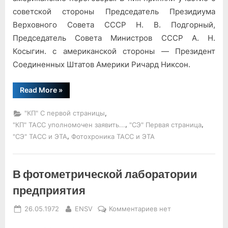
советской стороны Председатель Президиума
Верховного Совета СССР Н. В. Подгорный,
Председатель Совета Министров СССР А. Н.
Косыгин. с американской стороны — Президент
Соединенных Штатов Америки Ричард Никсон.
“Советско-
Read More
»
американские
переговоры”
,
"КП" С первой страницы
,
,
"КП" ТАСС уполномочен заявить...
"СЭ" Первая страница
,
"СЭ" ТАСС и ЭТА
Фотохроника ТАСС и ЭТА
В фотометрической лаборатории
предприятия
Posted
By
к
26.05.1972
ENSV
Комментариев
нет
on
записи