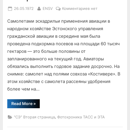
Posted
By
к
26.05.1972
ENSV
Комментариев
нет
on
записи
Самолетами эскадрильи применения авиации в
Фотохроника
ЭТА
народном хозяйстве Эстонского управления
гражданской авиации в середине мая была
проведена подкормка посевов на площади 60 тысяч
гектаров — это больше половины от
запланированного на текущий год. Авиаторы
обязались выполнить годовое задание досрочно. На
снимке: самолет над полями совхоза «Костивере». В
этом хозяйстве с самолета рассеяны удобрения
более чем на…
“Фотохроника
Read More
»
ЭТА”
,
"СЭ" Вторая страница
Фотохроника ТАСС и ЭТА