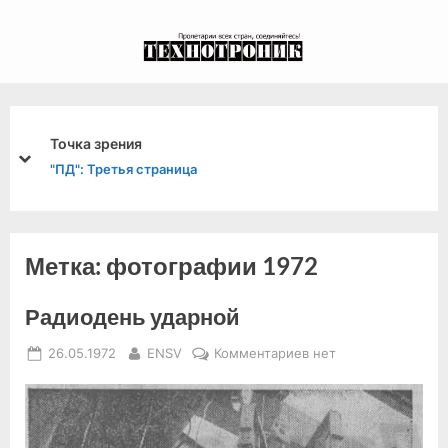
Skip
to
экспериментальный
content
канал связи из 1972
года, в 2022-й.
Точка зрения
prev
next
"ПД": Третья страница
Метка:
фотографии 1972
Радиодень ударной
Posted
By
к
26.05.1972
ENSV
Комментариев
нет
on
записи
Радиодень
ударной