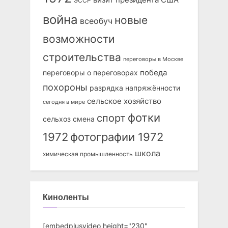
ЭССР
война
новые
всеобуч
возможности
строительства
переговоры в Москве
победа
переговоры о переговорах
похороны
разрядка напряжённости
сельское хозяйство
сегодня в мире
фотки
спорт
сельхоз
смена
1972
фотографии 1972
школа
химическая промышленность
Киноленты
[embedplusvideo height="230"