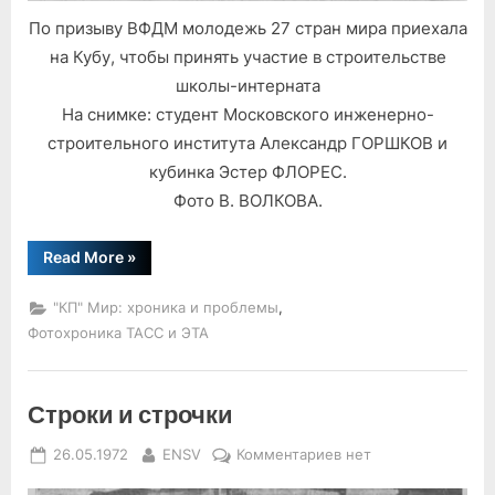
По призыву ВФДМ молодежь 27 стран мира приехала
на Кубу, чтобы принять участие в строительстве
школы-интерната
На снимке: студент Московского инженерно-
строительного института Александр ГОРШКОВ и
кубинка Эстер ФЛОРЕС.
Фото В. ВОЛКОВА.
“Строительство
Read More
»
на
Кубе”
,
"КП" Мир: хроника и проблемы
Фотохроника ТАСС и ЭТА
Строки и строчки
Posted
By
к
26.05.1972
ENSV
Комментариев
нет
on
записи