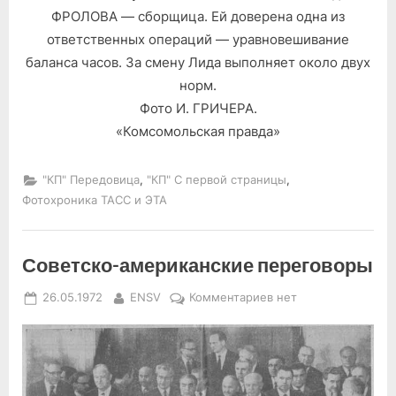
ФРОЛОВА — сборщица. Ей доверена одна из
ответственных операций — уравновешивание
баланса часов. За смену Лида выполняет около двух
норм.
Фото И. ГРИЧЕРА.
«Комсомольская правда»
,
,
"КП" Передовица
"КП" С первой страницы
Фотохроника ТАСС и ЭТА
Советско-американские переговоры
Posted
By
к
26.05.1972
ENSV
Комментариев
нет
on
записи
Советско-
американские
переговоры