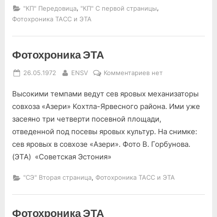
звонок!”
,
,
"КП" Передовица
"КП" С первой страницы
Фотохроника ТАСС и ЭТА
Фотохроника ЭТА
Posted
By
к
26.05.1972
ENSV
Комментариев
нет
on
записи
Высокими темпами ведут сев яровых механизаторы
Фотохроника
ЭТА
совхоза «Азери» Кохтла-Ярвесного района. Ими уже
засеяно три четверти посевной площади,
отведенной под посевы яровых культур. На снимке:
сев яровых в совхозе «Азери». Фото В. Горбунова.
(ЭТА) «Советская Эстония»
,
"СЭ" Вторая страница
Фотохроника ТАСС и ЭТА
Фотохроника ЭТА