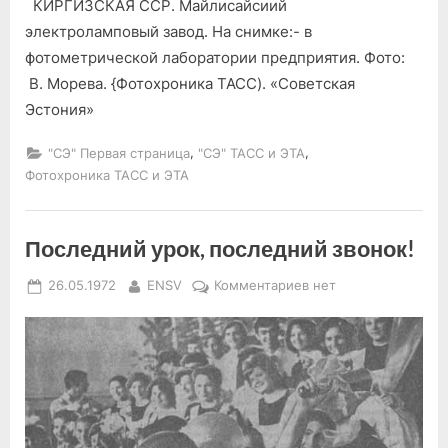
КИРГИЗСКАЯ ССР. Майлисайсиий
В
фотометрической
электроламповый завод. На снимке:- в
лаборатории
фотометрической лаборатории предприятия. Фото:
предприятия
В. Морева. {Фотохроника ТАСС). «Советская
Эстония»
,
,
"СЭ" Первая страница
"СЭ" ТАСС и ЭТА
Фотохроника ТАСС и ЭТА
Последний урок, последний звонок!
Posted
By
к
26.05.1972
ENSV
Комментариев
нет
on
записи
Последний
урок,
последний
звонок!