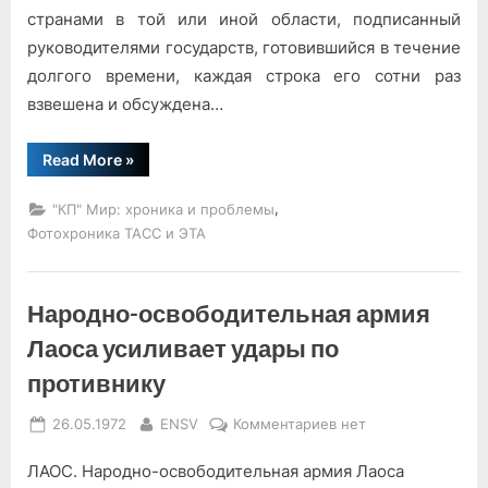
странами в той или иной области, подписанный
руководителями государств, готовившийся в течение
долгого времени, каждая строка его сотни раз
взвешена и обсуждена…
“Строки
Read More
»
и
строчки”
,
"КП" Мир: хроника и проблемы
Фотохроника ТАСС и ЭТА
Народно-освободительная армия
Лаоса усиливает удары по
противнику
Posted
By
к
26.05.1972
ENSV
Комментариев
нет
on
записи
ЛАОС. Народно-освободительная армия Лаоса
Народно-