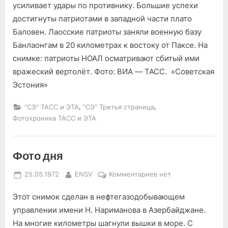
освободительная
усиливает удары по противнику. Большие успехи
армия
достигнуты патриотами в западной части плато
Лаоса
Баловен. Лаосские патриоты заняли военную базу
усиливает
Банлаонгам в 20 километрах к востоку от Паксе. На
удары
снимке: патриоты НОАЛ осматривают сбитый ими
по
противнику
вражеский вертолёт. Фото: ВИА — ТАСС. «Советская
Эстония»
,
,
"СЭ" ТАСС и ЭТА
"СЭ" Третья страница
Фотохроника ТАСС и ЭТА
Фото дня
Posted
By
к
25.05.1972
ENSV
Комментариев
нет
on
записи
Этот снимок сделан в нефтегазодобывающем
Фото
дня
управлении имени Н. Нариманова в Азербайджане.
На многие километры шагнули вышки в море. С