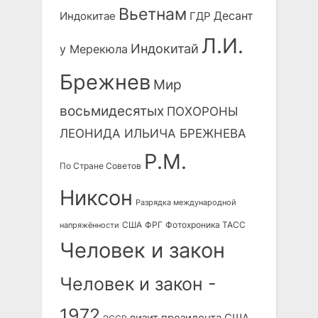
Вьетнам
Десант
Индокитае
ГДР
Л.И.
Индокитай
у Мерекюла
Брежнев
Мир
восьмидесятых
ПОХОРОНЫ
ЛЕОНИДА ИЛЬИЧА БРЕЖНЕВА
Р.М.
По Стране Советов
Никсон
Разрядка международной
США
ФРГ
Фотохроника ТАСС
напряжённости
Человек и закон
Человек и закон -
1972
визит президента США