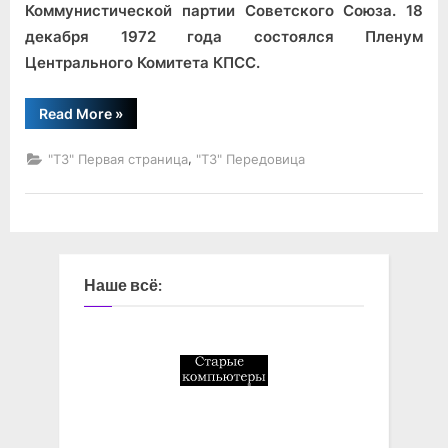
сообщение
Коммунистической партии Советского Союза. 18
декабря 1972 года состоялся Пленум
Центрального Комитета КПСС.
“Информационное
Read More
»
сообщение”
,
"ТЗ" Первая страница
"ТЗ" Передовица
Наше всё: