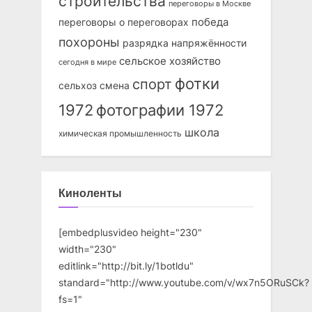
строительства
переговоры в Москве
победа
переговоры о переговорах
похороны
разрядка напряжённости
сельское хозяйство
сегодня в мире
фотки
спорт
сельхоз
смена
1972
фотографии 1972
школа
химическая промышленность
Киноленты
[embedplusvideo height="230"
width="230"
editlink="http://bit.ly/1botldu"
standard="http://www.youtube.com/v/wx7n5ORuSCk?
fs=1"