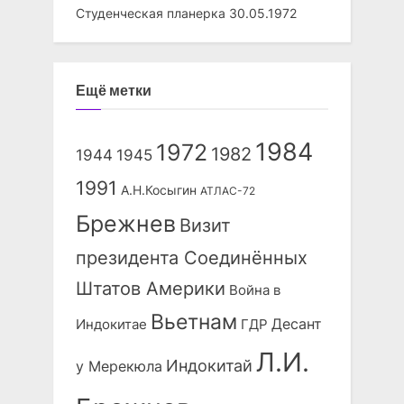
Студенческая планерка
30.05.1972
Ещё метки
1984
1972
1982
1944
1945
1991
А.Н.Косыгин
АТЛАС-72
Брежнев
Визит
президента Соединённых
Штатов Америки
Война в
Вьетнам
Десант
Индокитае
ГДР
Л.И.
Индокитай
у Мерекюла