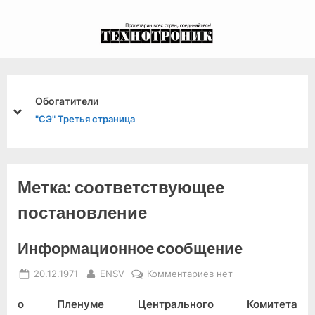
Skip
to
экспериментальный
content
канал связи из 1972
года, в 2022-й.
Обогатители
prev
next
"СЭ" Третья страница
Метка:
соответствующее
постановление
Информационное сообщение
Posted
By
к
20.12.1971
ENSV
Комментариев
нет
on
записи
о Пленуме Центрального Комитета
Информационное