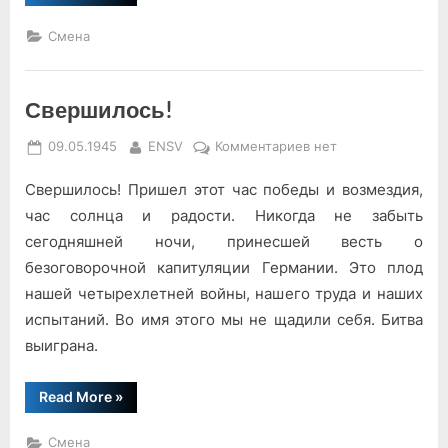
эту
ночь”
Смена
Свершилось!
Posted
By
к
09.05.1945
ENSV
Комментариев
нет
on
записи
Свершилось! Пришел этот час победы и возмездия,
Свершилось!
час солнца и радости. Никогда не забыть
сегодняшней ночи, принесшей весть о
безоговорочной капитуляции Германии. Это плод
нашей четырехлетней войны, нашего труда и наших
испытаний. Во имя этого мы не щадили себя. Битва
выиграна.
“Свершилось!”
Read More
»
Смена