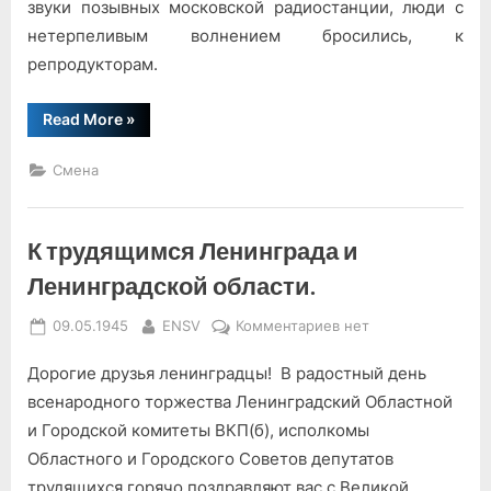
звуки позывных московской радиостанции, люди с
нетерпеливым волнением бросились, к
репродукторам.
“Окрыленные
Read More
»
радостью”
Смена
К трудящимся Ленинграда и
Ленинградской области.
Posted
By
к
09.05.1945
ENSV
Комментариев
нет
on
записи
Дорогие друзья ленинградцы! В радостный день
К
трудящимся
всенародного торжества Ленинградский Областной
Ленинграда
и Городской комитеты ВКП(б), исполкомы
и
Областного и Городского Советов депутатов
Ленинградской
трудящихся горячо поздравляют вас с Великой