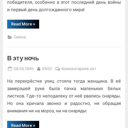
победителя, особенно в этот последний день войны
и первый день долгожданного мира!
“Мечта
Read More
»
стала
жизнью”
Смена
В эту ночь
Posted
By
к
09.05.1945
ENSV
Комментариев
нет
on
записи
На перекрёстке улиц стояла тогда женщина. В её
В
эту
замерзшей руке была пачка маленьких белых
ночь
листков. Где-то неподалеку от неё рвались снаряды.
Но она кричала звонко и радостно, не обращая
внимания ни на мороз, ни на снаряды:
“В
Read More
»