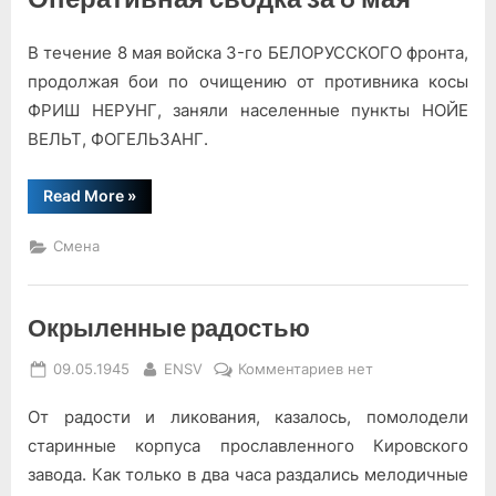
Информбюро
В течение 8 мая войска 3-го БЕЛОРУССКОГО фронта,
продолжая бои по очищению от противника косы
ФРИШ НЕРУНГ, заняли населенные пункты НОЙЕ
ВЕЛЬТ, ФОГЕЛЬЗАНГ.
“От
Read More
»
Советского
Информбюро”
Смена
Окрыленные радостью
Posted
By
к
09.05.1945
ENSV
Комментариев
нет
on
записи
От радости и ликования, казалось, помолодели
Окрыленные
радостью
старинные корпуса прославленного Кировского
завода. Как только в два часа раздались мелодичные