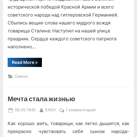
области.
исторической победой Красной Армии и всего
советского народа над гитлеровской Германией.
Сбылись вещие слова нашего мудрого вождя
товарища Сталина: Наступил на нашей улице
праздник. Сердце каждого советского патриота
наполнено…
“К
Read More
»
трудящимся
Ленинграда
и
Смена
Ленинградской
области.”
Мечта стала жизнью
Posted
By
к
09.05.1945
ENSV
1 комментарий
on
записи
Как хорошо жить, товарищи, как легко дышится, как
Мечта
стала
прекрасно чувствовать себя сыном народа-
жизнью