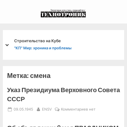
Skip
to
экспериментальный
content
канал связи из 1972
года, в 2022-й.
Строительство на Кубе
prev
next
"КП" Мир: хроника и проблемы
Метка:
смена
Указ Президиума Верховного Совета
СССР
Posted
By
к
09.05.1945
ENSV
Комментариев
нет
on
записи
Указ