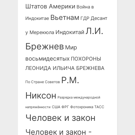
Штатов Америки
Война в
Вьетнам
Десант
Индокитае
ГДР
Л.И.
Индокитай
у Мерекюла
Брежнев
Мир
восьмидесятых
ПОХОРОНЫ
ЛЕОНИДА ИЛЬИЧА БРЕЖНЕВА
Р.М.
По Стране Советов
Никсон
Разрядка международной
США
ФРГ
Фотохроника ТАСС
напряжённости
Человек и закон
Человек и закон -