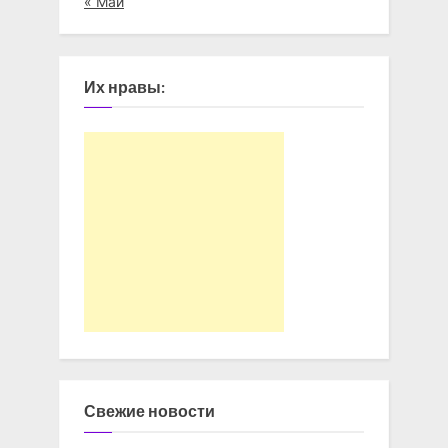
« Май
Их нравы:
Свежие новости