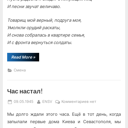
И песни звучат величаво.
Товарищ мой верный, подруга моя,
Умолкли орудий раскаты,
И снова собралась в квартире семья,
И с фронта вернуться солдаты.
“С
Read More
»
великой
победой,
товарищи!”
Смена
Час настал!
Posted
By
к
09.05.1945
ENSV
Комментариев
нет
on
записи
Мы долго ждали этого часа. Ещё в тот день, когда
Час
настал!
запылали первые дома Киева и Севастополя, мы