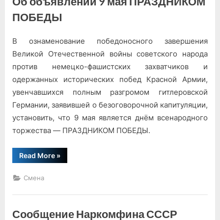
Об объявлении 9 мая ПРАЗДНИКОМ
Президиума
Верховного
ПОБЕДЫ
Совета
СССР
В ознаменование победоносного завершения
Великой Отечественной войны советского народа
против немецко-фашистских захватчиков и
одержанных исторических побед Красной Армии,
увенчавшихся полным разгромом гитлеровской
Германии, заявившей о безоговорочной капитуляции,
установить, что 9 мая является днём всенародного
торжества — ПРАЗДНИКОМ ПОБЕДЫ.
“Указ
Read More
»
Президиума
Верховного
Совета
Смена
СССР”
Сообщение Наркомфина СССР