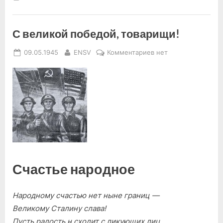
С великой победой, товарищи!
Posted
By
к
09.05.1945
ENSV
Комментариев
нет
on
записи
С
великой
победой,
товарищи!
Счастье народное
Народному счастью нет ныне границ —
Великому Сталину слава!
Пусть радость н сходит с ликующих лиц