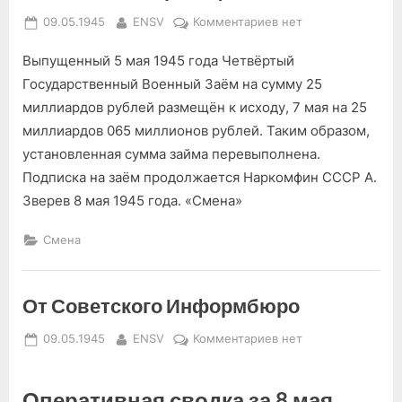
Posted
By
к
09.05.1945
ENSV
Комментариев
нет
on
записи
Выпущенный 5 мая 1945 года Четвёртый
Сообщение
Наркомфина
Государственный Военный Заём на сумму 25
СССР
миллиардов рублей размещён к исходу, 7 мая на 25
миллиардов 065 миллионов рублей. Таким образом,
установленная сумма займа перевыполнена.
Подписка на заём продолжается Наркомфин СССР А.
Зверев 8 мая 1945 года. «Смена»
Смена
От Советского Информбюро
Posted
By
к
09.05.1945
ENSV
Комментариев
нет
on
записи
От
Оперативная сводка за 8 мая
Советского