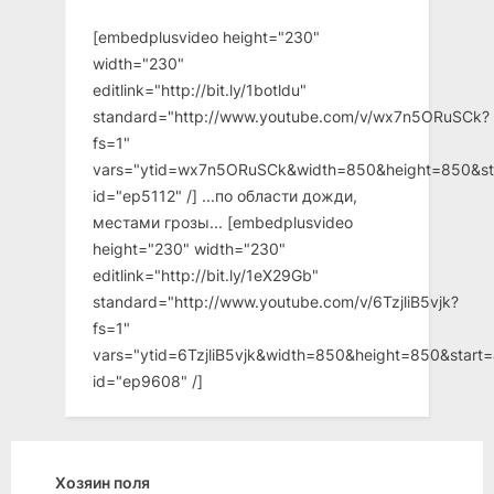
[embedplusvideo height="230"
width="230"
editlink="http://bit.ly/1botldu"
standard="http://www.youtube.com/v/wx7n5ORuSCk?
fs=1"
vars="ytid=wx7n5ORuSCk&width=850&height=850&st
id="ep5112" /] ...по области дожди,
местами грозы... [embedplusvideo
height="230" width="230"
editlink="http://bit.ly/1eX29Gb"
standard="http://www.youtube.com/v/6TzjliB5vjk?
fs=1"
vars="ytid=6TzjliB5vjk&width=850&height=850&star
id="ep9608" /]
Хозяин поля