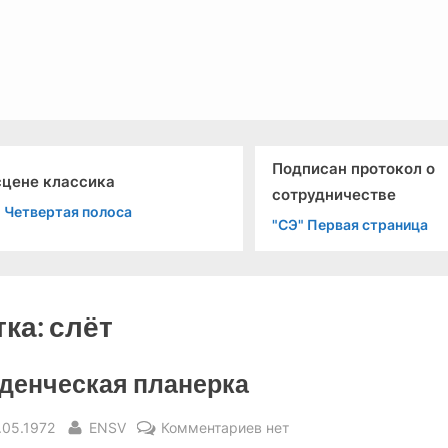
льный канал связи из 1972 года, в 2022-й.
Подписан протокол о
сцене классика
сотрудничестве
" Четвертая полоса
"СЭ" Первая страница
тка:
слёт
денческая планерка
sted
By
к
.05.1972
ENSV
Комментариев
нет