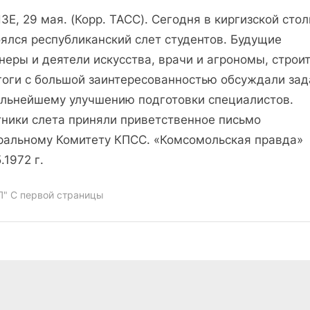
записи
Е, 29 мая. (Корр. ТАСС). Сегодня в киргизской сто
Студенческая
планерка
оялся республиканский слет студентов. Будущие
еры и деятели искусства, врачи и агрономы, строи
гоги с большой заинтересованностью обсуждали зад
альнейшему улучшению подготовки специалистов.
тники слета приняли приветственное письмо
ральному Комитету КПСС. «Комсомольская правда»
.1972 г.
П" С первой страницы