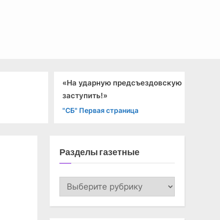
«На ударную предсъездовскую
О
заступить!»
"С
"СБ" Первая страница
Разделы газетные
Разделы
газетные