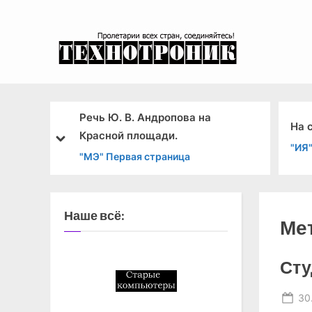
Skip
to
content
эксперимента
Речь Ю. В. Андропова на
ая
На 
Красной площади.
prev
next
"ИЯ
"МЭ" Первая страница
Наше всё:
Ме
Сту
Po
30