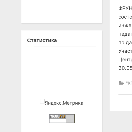
on
ФРУНЗ
сост
инжен
педа
Статистика
по д
Учас
Цент
30.05
"К