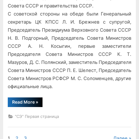
Президента
Совета СССР и правительства СССР.
США
С советской стороны на обеде были Генеральный
секретарь ЦК КПСС Л. И. Брежнев с супругой,
Председатель Президиума Верховного Совета СССР
Н. В. Подгорный, Председатель Совета Министров
СССР А. Н. Косыгин, первые заместители
Председателя Совета Министров СССР К. Т.
Мазуров, Д. С. Полянский, заместитель Председателя
Совета Министров СССР П. Е. Шелест, Председатель
Совета Министров РСФСР М. С. Соломенцев, другие
официальные лица.
“Обед
Read More
»
у
Президента
США”
"СЭ" Первая страница
1
2
3
Далее