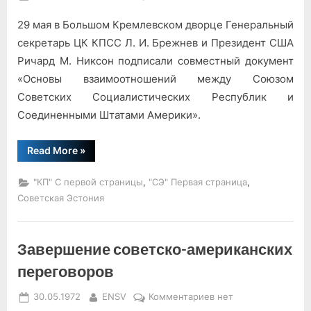
on
записи
29 мая в Большом Кремлевском дворце Генеральный
Подписание
совместного
секретарь ЦК КПСС Л. И. Брежнев и Президент США
советско-
Ричард М. Никсон подписали совместный документ
американского
«Основы взаимоотношений между Союзом
документа
Советских Социалистических Республик и
Соединенными Штатами Америки».
“Подписание
Read More
»
совместного
советско-
американского
,
,
"КП" С первой страницы
"СЭ" Первая страница
документа”
Советская Эстония
Завершение советско-американских
переговоров
Posted
By
к
30.05.1972
ENSV
Комментариев
нет