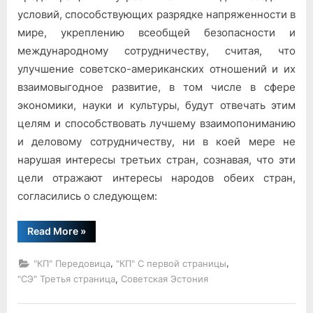
условий, способствующих разрядке напряженности в
мире, укреплению всеобщей безопасности и
международному сотрудничеству, считая, что
улучшение советско-американских отношений и их
взаимовыгодное развитие, в том числе в сфере
экономики, науки и культуры, будут отвечать этим
целям и способствовать лучшему взаимопониманию
и деловому сотрудничеству, ни в коей мере не
нарушая интересы третьих стран, сознавая, что эти
цели отражают интересы народов обеих стран,
согласились о следующем:
“Основы
Read More
»
взаимоотношений
между
Союзом
,
,
"КП" Передовица
"КП" С первой страницы
Советских
Социалистических
,
"СЭ" Третья страница
Советская Эстония
Республик
и
Соединенными