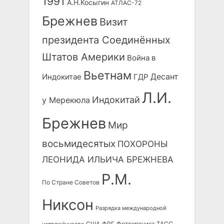
1991
А.Н.Косыгин
АТЛАС-72
Брежнев
Визит
президента Соединённых
Штатов Америки
Война в
Вьетнам
Десант
Индокитае
ГДР
Л.И.
Индокитай
у Мерекюла
Брежнев
Мир
восьмидесятых
ПОХОРОНЫ
ЛЕОНИДА ИЛЬИЧА БРЕЖНЕВА
Р.М.
По Стране Советов
Никсон
Разрядка международной
США
ФРГ
Фотохроника ТАСС