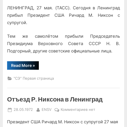
on
записи
ЛЕНИНГРАД, 27 мая. (ТАСС). Сегодня в Ленинград
Президент
США
прибыл Президент США Ричард М. Никсон с
Р.
супругой.
Никсон
в
Тем же самолётом прибыли Председатель
Ленинграде
Президиума Верховного Совета СССР Н. В.
Подгорный, другие советские официальные лица.
“Президент
Read More
»
США
Р.
Никсон
"СЭ" Первая страница
в
Ленинграде”
Отъезд Р. Никсона в Ленинград
Posted
By
к
28.05.1972
ENSV
Комментариев
нет
on
записи
Президент США Ричард М. Никсон с супругой 27 мая
Отъезд