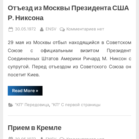
Штатами
Отъезд из Москвы Президента США
Америки”
Р. Никсона
Posted
By
к
30.05.1972
ENSV
Комментариев
нет
on
записи
29 мая из Москвы отбыл находящийся в Советском
Отъезд
из
Союзе с официальным визитом Президент
Москвы
Соединенных Штатов Америки Ричард М. Никсон с
Президента
супругой. Перед отъездом из Советского Союза он
США
посетит Киев.
Р.
Никсона
“Отъезд
Read More
»
из
Москвы
Президента
,
"КП" Передовица
"КП" С первой страницы
США
Р.
Никсона”
Прием в Кремле
Posted
By
к