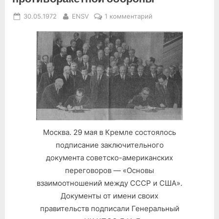
Posted
By
к
30.05.1972
ENSV
1 комментарий
on
записи
Договор
между
Союзом
Советских
Социалистических
Республик
и
Соединенными
Штатами
Москва. 29 мая в Кремле состоялось
Америки
подписание заключительного
об
ограничении
документа советско-американских
систем
переговоров — «Основы
противоракетной
взаимоотношений между СССР и США».
обороны
Документы от имени своих
правительств подписали Генеральный