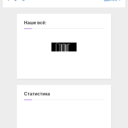
Навигация
по
записям
Наше всё:
Статистика