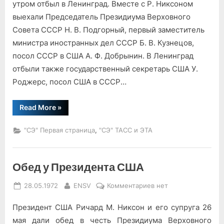
Р.
утром отбыл в Ленинград. Вместе с Р. Никсоном
Никсона
выехали Председатель Президиума Верховного
в
Совета СССР Н. В. Подгорный, первый заместитель
Ленинград
министра иностранных дел СССР Б. В. Кузнецов,
посол СССР в США А. Ф. Добрынин. В Ленинград
отбыли также государственный секретарь США У.
Роджерс, посол США в СССР…
“Отъезд
Read More
»
Р.
Никсона
в
,
"СЭ" Первая страница
"СЭ" ТАСС и ЭТА
Ленинград”
Обед у Президента США
Posted
By
к
28.05.1972
ENSV
Комментариев
нет
on
записи
Президент США Ричард М. Никсон и его супруга 26
Обед
у
мая дали обед в честь Президиума Верховного