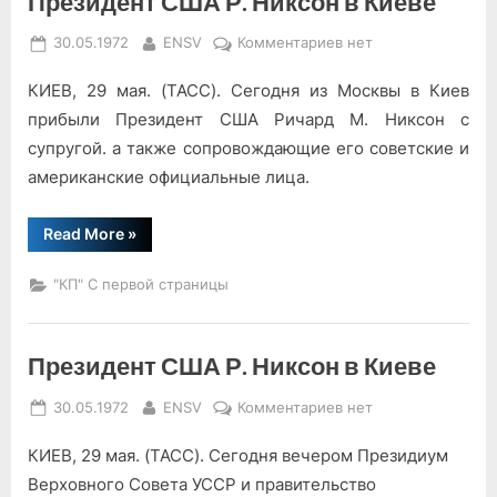
Президент США Р. Никсон в Киеве
Posted
By
к
30.05.1972
ENSV
Комментариев
нет
on
записи
КИЕВ, 29 мая. (ТАСС). Сегодня из Москвы в Киев
Президент
США
прибыли Президент США Ричард М. Никсон с
Р.
супругой. а также сопровождающие его советские и
Никсон
американские официальные лица.
в
Киеве
“Президент
Read More
»
США
Р.
Никсон
"КП" С первой страницы
в
Киеве”
Президент США Р. Никсон в Киеве
Posted
By
к
30.05.1972
ENSV
Комментариев
нет
on
записи
КИЕВ, 29 мая. (ТАСС). Сегодня вечером Президиум
Президент
США
Верховного Совета УССР и правительство