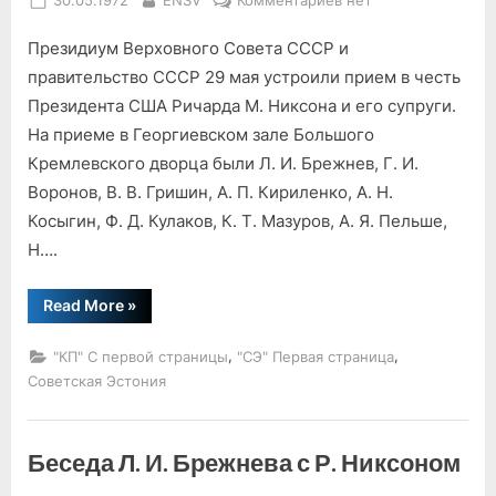
30.05.1972
ENSV
Комментариев
нет
on
записи
Президиум Верховного Совета СССР и
Прием
в
правительство СССР 29 мая устроили прием в честь
Кремле
Президента США Ричарда М. Никсона и его супруги.
На приеме в Георгиевском зале Большого
Кремлевского дворца были Л. И. Брежнев, Г. И.
Воронов, В. В. Гришин, А. П. Кириленко, А. Н.
Косыгин, Ф. Д. Кулаков, К. Т. Мазуров, А. Я. Пельше,
Н….
“Прием
Read More
»
в
Кремле”
,
,
"КП" С первой страницы
"СЭ" Первая страница
Советская Эстония
Беседа Л. И. Брежнева с Р. Никсоном