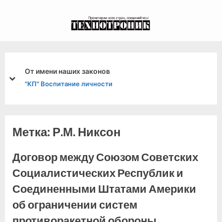
Skip
to
экспериментальный
content
канал связи из 1972
года, в 2022-й.
От имени наших законов
prev
next
"КП" Воспитание личности
Метка:
Р.М. Никсон
Договор между Союзом Советских
Социалистических Республик и
Соединенными Штатами Америки
об ограничении систем
противоракетной обороны