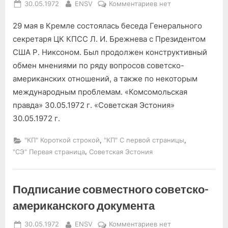
Posted
By
к
30.05.1972
ENSV
Комментариев
нет
on
записи
29 мая в Кремле состоялась беседа Генерального
Беседа
Л.
секретаря ЦК КПСС Л. И. Брежнева с Президентом
И.
США Р. Никсоном. Был продолжен конструктивный
Брежнева
обмен мнениями по ряду вопросов советско-
с
американских отношений, а также по некоторым
Р.
международным проблемам. «Комсомольская
Никсоном
правда» 30.05.1972 г. «Советская Эстония»
30.05.1972 г.
,
,
"КП" Короткой строкой
"КП" С первой страницы
,
"СЭ" Первая страница
Советская Эстония
Подписание совместного советско-
американского документа
Posted
By
к
30.05.1972
ENSV
Комментариев
нет