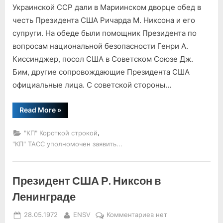
Р.
Украинской ССР дали в Мариинском дворце обед в
Никсон
честь Президента США Ричарда М. Никсона и его
в
супруги. На обеде были помощник Президента по
Киеве
вопросам национальной безопасности Генри А.
Киссинджер, посол США в Советском Союзе Дж.
Бим, другие сопровождающие Президента США
официальные лица. С советской стороны…
“Президент
Read More
»
США
Р.
Никсон
,
"КП" Короткой строкой
в
Киеве”
"КП" ТАСС уполномочен заявить...
Президент США Р. Никсон в
Ленинграде
Posted
By
к
28.05.1972
ENSV
Комментариев
нет