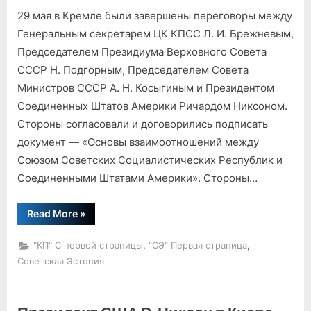
on
записи
29 мая в Кремле были завершены переговоры между
Завершение
советско-
Генеральным секретарем ЦК КПСС Л. И. Брежневым,
американских
Председателем Президиума Верховного Совета
переговоров
СССР Н. Подгорным, Председателем Совета
Министров СССР А. Н. Косыгиным и Президентом
Соединенных Штатов Америки Ричардом Никсоном.
Стороны согласовали и договорились подписать
документ — «Основы взаимоотношений между
Союзом Советских Социалистических Республик и
Соединенными Штатами Америки». Стороны…
“Завершение
Read More
»
советско-
американских
переговоров”
,
,
"КП" С первой страницы
"СЭ" Первая страница
Советская Эстония