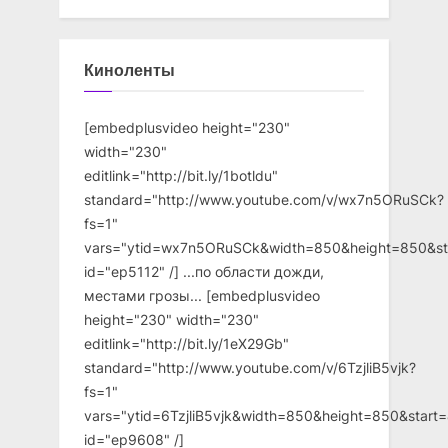
Киноленты
[embedplusvideo height="230"
width="230"
editlink="http://bit.ly/1botldu"
standard="http://www.youtube.com/v/wx7n5ORuSCk?
fs=1"
vars="ytid=wx7n5ORuSCk&width=850&height=850&st
id="ep5112" /] ...по области дожди,
местами грозы... [embedplusvideo
height="230" width="230"
editlink="http://bit.ly/1eX29Gb"
standard="http://www.youtube.com/v/6TzjliB5vjk?
fs=1"
vars="ytid=6TzjliB5vjk&width=850&height=850&star
id="ep9608" /]